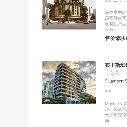
该方案由Mo
高密度住宅
设有住户大
设有...
售价请联
布里斯班袋
公寓
9 Lambert S
Monter
河、袋鼠角
悉尼街渡轮
商...