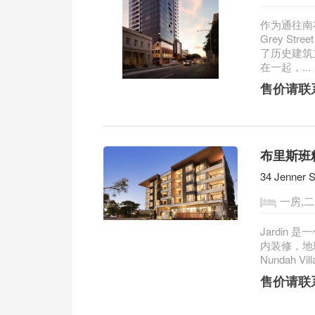
作为通往南布里
Grey S
了历史建筑
在一起，...
售价请联
布里斯班精
34 Jenner S
一房,
Jardin
内装修，地
Nundah Vi
售价请联