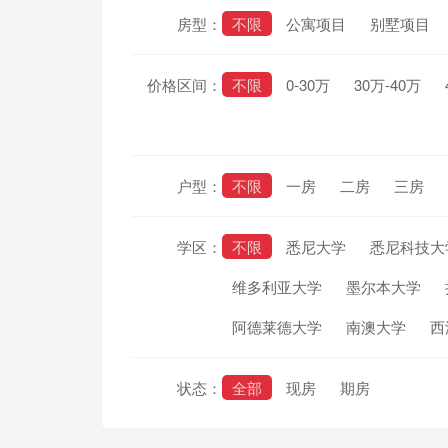
房型：
不限
公寓项目
别墅项目
价格区间：
不限
0-30万
30万-40万
户型：
不限
一房
二房
三房
学区：
不限
悉尼大学
悉尼科技大
维多利亚大学
墨尔本大学
阿德莱德大学
南澳大学
西
状态：
全部
现房
期房