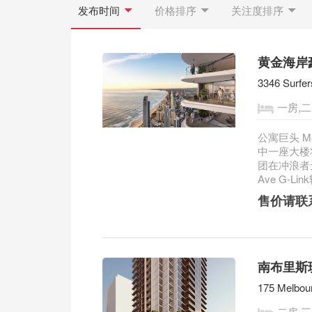
发布时间
价格排序
关注度排序
黄金海岸豪华
3346 Surfer
一房,二
公寓巨头 M
中一座大楼将
团在冲浪者天
Ave G-Link
售价请联
南布里斯班豪
175 Melbour
二房,