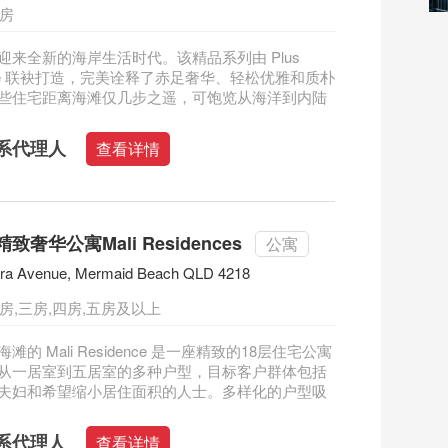
三房
迎来全新的海岸生活时代。该精品系列由 Plus
ecture 联袂打造，完美诠释了赤足奢华、轻松优雅和质朴
些住宅距离海滩仅几步之遥，可饱览从海洋到内陆
系代理人
查看详情
奢华公寓Mali Residences
公寓
dra Avenue, Mermaid Beach QLD 4218
房,三房,四房,五房及以上
的 Mali Residence 是一座精致的18层住宅公寓
从一居室到五居室的多种户型，目标客户群体包括
夫妇和希望缩小居住面积的人士。多样化的户型吸
系代理人
查看详情