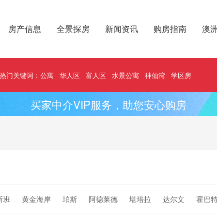
房产信息
全景探房
新闻资讯
购房指南
澳
热门关键词：
公寓
华人区
富人区
水景公寓
神仙湾
学区房
买家中介VIP服务，助您安心购房
斯班
黄金海岸
珀斯
阿德莱德
堪培拉
达尔文
霍巴