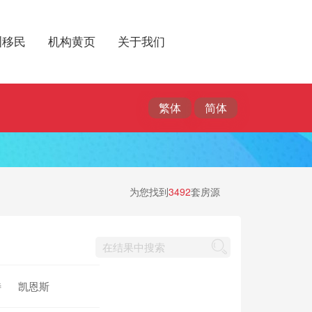
洲移民
机构黄页
关于我们
为您找到
3492
套房源
特
凯恩斯