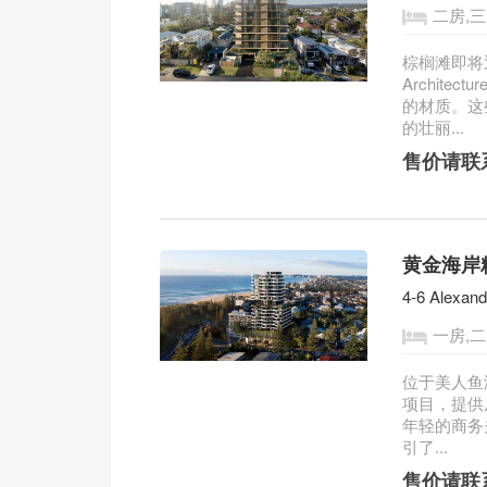
二房,
棕榈滩即将
Archit
的材质。这
的壮丽...
售价请联
黄金海岸精致
4-6 Alexan
一房,二
位于美人鱼海滩
项目，提供
年轻的商务
引了...
售价请联