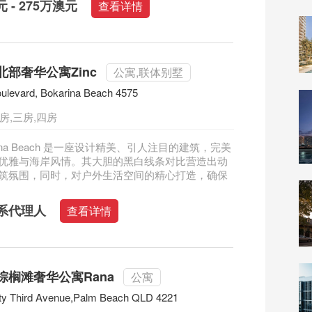
元 - 275万澳元
查看详情
部奢华公寓Zinc
公寓,联体别墅
ulevard, Bokarina Beach 4575
房,三房,四房
karina Beach 是一座设计精美、引人注目的建筑，完美
优雅与海岸风情。其大胆的黑白线条对比营造出动
筑氛围，同时，对户外生活空间的精心打造，确保
系代理人
查看详情
棕榈滩奢华公寓Rana
公寓
ty Third Avenue,Palm Beach QLD 4221