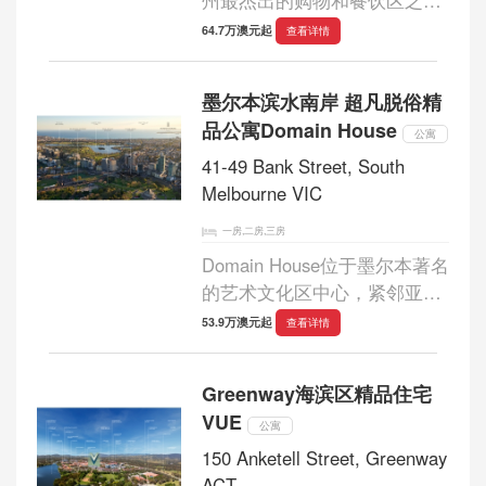
一，提供无与伦比的便利和无
64.7万澳元起
查看详情
可比拟的可及性。...
墨尔本滨水南岸 超凡脱俗精
品公寓Domain House
公寓
41-49 Bank Street, South
Melbourne VIC
一房,二房,三房
Domain House位于墨尔本著名
的艺术文化区中心，紧邻亚拉
河和市中心，地理位置极佳，
53.9万澳元起
查看详情
毗邻皇家植物园。...
Greenway海滨区精品住宅
VUE
公寓
150 Anketell Street, Greenway
ACT