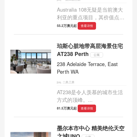
Australia 108无疑是当前澳大
利亚的重点项目，其价值点得
到了各精英投资者的高度认
55.2万澳元起
查看详情
可：一方面它将是澳大利亚，
乃至整个南半球最高住宅楼，
珀斯心脏地带高层海景住宅
另一方面它是集合豪华住宅，
AT238 Perth
高端会所、精品店等...
公寓
238 Adelaide Terrace, East
Perth WA
二房,三房
AT238是令人羡慕的城市生活
方式的顶峰。...
81.5万澳元起
查看详情
墨尔本市中心 精美绝伦天空
之城UNO