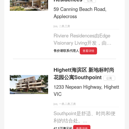
公寓
59 Canning Beach Road,
Applecross
二房,三房
Riviere Residences由Edge
Visionary Living开发，由
Hillam Architects设计，这座令
售价请联系代理人
查看详情
人惊叹的建筑共有15层，拥有
140套豪华公寓。...
Highett海滨区 新地标时尚
花园公寓Southpoint
公寓
1233 Nepean Highway, Highett
VIC
一房,二房,三房
Southpoint是舒适、时尚和便
利的结合处。...
47.5万澳元起
查看详情