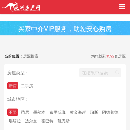
买家中介VIP服务，助您安心购房
当前位置：
房源搜索
为您找到
1392
套房源
房屋类型：
新房
二手房
城市地区：
不限
悉尼
墨尔本
布里斯班
黄金海岸
珀斯
阿德莱德
堪培拉
达尔文
霍巴特
凯恩斯