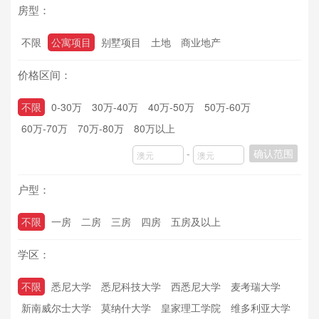
房型：
不限
公寓项目
别墅项目
土地
商业地产
价格区间：
不限
0-30万
30万-40万
40万-50万
50万-60万
60万-70万
70万-80万
80万以上
-
确认范围
户型：
不限
一房
二房
三房
四房
五房及以上
学区：
不限
悉尼大学
悉尼科技大学
西悉尼大学
麦考瑞大学
新南威尔士大学
莫纳什大学
皇家理工学院
维多利亚大学