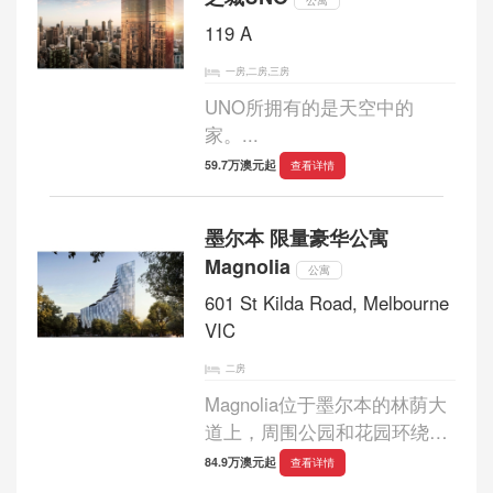
公寓
119 A
一房,二房,三房
UNO所拥有的是天空中的
家。...
59.7万澳元起
查看详情
墨尔本 限量豪华公寓
Magnolia
公寓
601 St Kilda Road, Melbourne
VIC
二房
Magnolia位于墨尔本的林荫大
道上，周围公园和花园环绕，
拥有仅剩的迷人公寓，属于St
84.9万澳元起
查看详情
Boulevard的独特公寓....