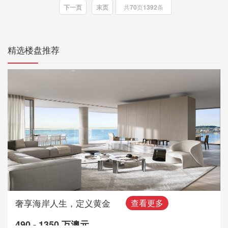
下一页
末页
共
70
页
1392
条
精选楼盘推荐
奢享海岸人生，定义黄金
查看更多
490 - 1350 万澳元