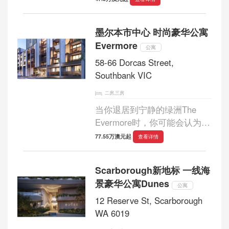
墨尔本市中心 时尚豪华公寓
Evermore
公寓
58-66 Dorcas Street,
Southbank VIC
二房,三房
当你退居到宁静的绿洲The
Evermore时，你可能会认为这
座美好的城市将连续第六次蝉
77.55万澳元起
查看详情
联这一荣誉，成为世界上最长
盛不衰的居住成功故事。...
Scarborough新地标 一线海
景豪华公寓Dunes
公寓
12 Reserve St, Scarborough
WA 6019