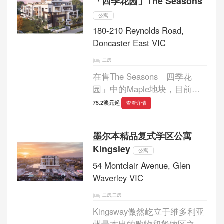
「四季花园」The Seasons
公寓
180-210 Reynolds Road,
Doncaster East VIC
二房
在售The Seasons「四季花
园」中的Maple地块，目前仅3
套出售，机会难得，错过不
75.2澳元起
查看详情
再！...
墨尔本精品复式学区公寓
Kingsley
公寓
54 Montclair Avenue, Glen
Waverley VIC
二房,三房
Kingsway傲然屹立于维多利亚
州最杰出的购物和餐饮区之