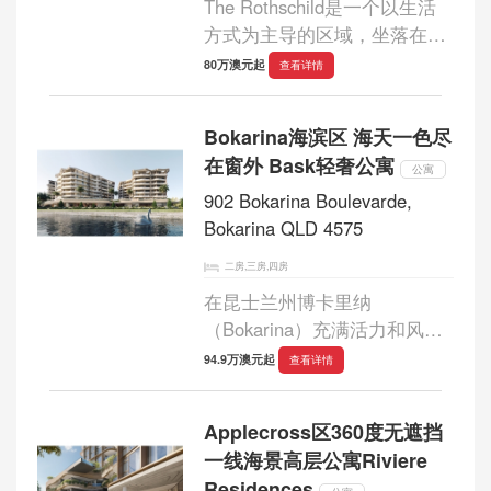
The Rothschild是一个以生活
方式为主导的区域，坐落在澳
大利亚最充满活力的首都城市
80万澳元起
查看详情
的边缘。...
Bokarina海滨区 海天一色尽
在窗外 Bask轻奢公寓
公寓
902 Bokarina Boulevarde,
Bokarina QLD 4575
二房,三房,四房
在昆士兰州博卡里纳
（Bokarina）充满活力和风景
如画的区域，Bask公寓开发项
94.9万澳元起
查看详情
目成为现代滨海生活的明
灯。...
Applecross区360度无遮挡
一线海景高层公寓Riviere
Residences