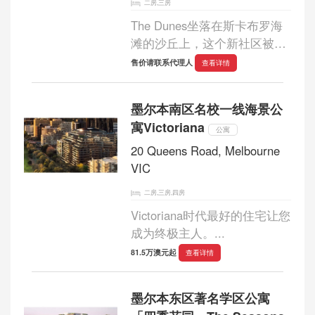
二房,三房
The Dunes坐落在斯卡布罗海
滩的沙丘上，这个新社区被打
造出来捕捉海岸生活的精
售价请联系代理人
查看详情
髓。...
墨尔本南区名校一线海景公
寓Victoriana
公寓
20 Queens Road, Melbourne
VIC
二房,三房,四房
Victoriana时代最好的住宅让您
成为终极主人。...
81.5万澳元起
查看详情
墨尔本东区著名学区公寓