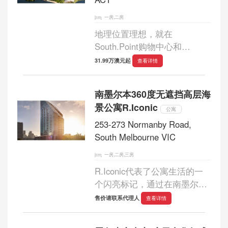
一房,二房
地理位置理想，就在
South.Point购物中心和
Tuggeranong换乘站门口。...
31.99万澳元起
查看详情
南墨尔本360度无遮挡高层海
景公寓R.Iconic
公寓
253-273 Normanby Road,
South Melbourne VIC
一房,二房,三房
R.Iconic代表了公寓生活的一
个闪亮标记，通过在南墨尔本
这个不断变化的地方提供独特
售价请联系代理人
查看详情
的便利设施，为公寓生活带来
了变革。...