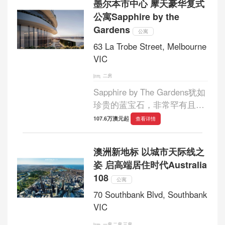
墨尔本市中心 摩天豪华复式
公寓Sapphire by the
Gardens
公寓
63 La Trobe Street, Melbourne
VIC
二房
Sapphire by The Gardens犹如
珍贵的蓝宝石，非常罕有且极
具投资价值，拥有足以匹配该
107.6万澳元起
查看详情
黄金地段的顶级生活设施配
套。...
澳洲新地标 以城市天际线之
姿 启高端居住时代Australia
108
公寓
70 Southbank Blvd, Southbank
VIC
一房,二房,三房