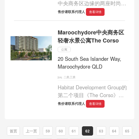
中央商务区边缘的两座时尚低
层公寓建筑群，充满了互补和
售价请联系代理人
查看详情
对比之美。...
Maroochydore中央商务区
轻奢水景公寓The Corso
公寓
20 South Sea Islander Way,
Maroochydore QLD
二房,三房
Habitat Development Group的
第二个项目《The Corso》在
充满活力的新Maroochydore中
售价请联系代理人
查看详情
央商务区，提供了2、3卧室的
户型选择，以及一系列顶层公
寓。...
首页
上一页
59
60
61
62
63
64
65