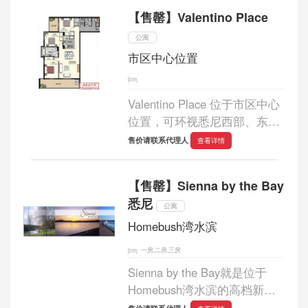
欣赏三面无敌水景和CITY景
【售罄】Valentino Place
色。大师手笔，皇者风范，该
项目是区内最高品质的住...
公寓
市区中心位置
Valentino Place 位于市区中心
位置，可环视悉尼西部、东部
和北部的美景。这是单独开发
售价请联系代理人
查看详情
的一片住宅区，四面八方都有
便利的通路，但与街道保持一
【售罄】Sienna by the Bay
定距离，从而保证了每套公寓
悉尼
的私密性。...
公寓
Homebush湾水滨
一房,二房,三房
Sienna by the Bay就是位于
Homebush湾水滨的高档新物
业。湾滨思雅娜的位置独特，