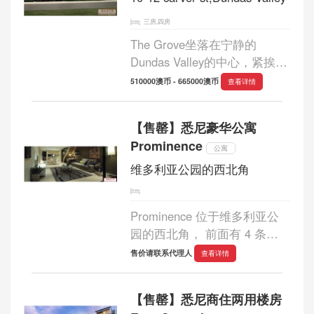
三房,四房
The Grove坐落在宁静的
Dundas Valley的中心，紧挨着
华人居住较多的Eastwood区，
510000澳币 - 665000澳币
查看详情
距市中心22公里。项目仅18
栋，二、三、四居室的精品式
【售罄】悉尼豪华公寓
连排别墅。周围灌木丛生活的
Prominence
环境与无与伦比的建造质量...
公寓
维多利亚公园的西北角
Prominence 位于维多利亚公
园的西北角， 前面有 4 条
街。...
售价请联系代理人
查看详情
【售罄】悉尼商住两用楼房