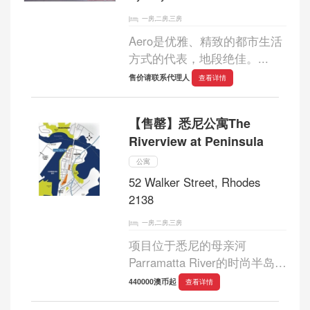
一房,二房,三房
Aero是优雅、精致的都市生活
方式的代表，地段绝佳。...
售价请联系代理人
查看详情
【售罄】悉尼公寓The
Riverview at Peninsula
公寓
52 Walker Street, Rhodes
2138
一房,二房,三房
项目位于悉尼的母亲河
Parramatta River的时尚半岛
Rhodes最临水物业，汇景半岛
440000澳币起
查看详情
的业主可享受水边惬意生活，