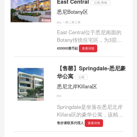
East Central
公寓,商铺
悉尼Botany区
一房,二房,三房
East Central位于悉尼南面的
Botany传统住宅区，为3层楼
花园洋房，准现房。...
420000澳币起
查看详情
【售罄】Springdale-悉尼豪
华公寓
公寓
悉尼北岸Killara区
Springdale是坐落在悉尼北岸
Killara区的豪华公寓，该精选
个人公寓组合将成为尽显优质
售价请联系代理人
查看详情
生活和设计的典范，其庄典堂