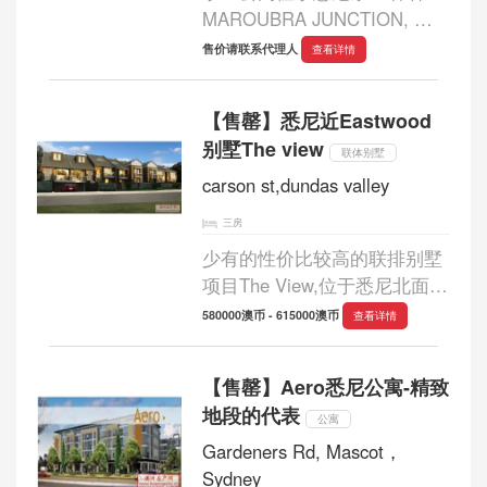
MAROUBRA JUNCTION, 离
市中心仅8公里，车程10-15分
售价请联系代理人
查看详情
钟，乃著名国际学生及本地中
产人士居住地区。...
【售罄】悉尼近Eastwood
别墅The view
联体别墅
carson st,dundas valley
三房
少有的性价比较高的联排别墅
项目The View,位于悉尼北面
Dundas Valley优质住宅区，紧
580000澳币 - 615000澳币
查看详情
挨着华人居住较多的Eastwood
区，距市中心22公里.项目仅6
【售罄】Aero悉尼公寓-精致
栋联排别墅，3居室（110平米
地段的代表
起）。全精装修，且...
公寓
Gardeners Rd, Mascot，
Sydney