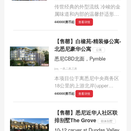
传世经典的外型流线 冷峻的金
属味道和内部的温馨舒适形成
视觉和感觉的强烈对比效果。
440000澳币起
查看详情
位于悉尼商务圈中心，完全的
高品质、现代化的都市享
【售罄】白橡苑•精装修公寓-
受。...
北悉尼豪华公寓
公寓
悉尼CBD北面，Pymble
一房,二房,三房
本项目位于离悉尼中央商务区
18公里的上游北岸(upper
north shore )的一个幽静之
440000澳币起
查看详情
处。这是一个受欢迎的高尚住
宅片区；由澳洲著名的设计团
【售罄】悉尼近华人社区联
队Futurespace设计，具有高度
排别墅The Grove
的实用性和创造性，采...
联体别墅
10-12 carver st,Dundas Valley