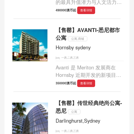
的最具升值潜力与人文活力的
生活、商务区，集金融、创新
490000澳币起
查看详情
和教育一身。具有独树一帜的
文化基调。开发商着力打造的
【售罄】AVANTI-悉尼都市
莫德广场项目正是ULTIMO区
公寓
不断发展、进步...
公寓,商铺
Hornsby sydeny
一房,二房,三房
Avanti 是 Meriton 发展商在
Hornsby 近期开发的新项目，
提供带有迷人风景的两栋 13
350000澳币起
查看详情
层高级公寓。...
【售罄】传世经典绝尚公寓-
悉尼
公寓
Darlinghurst,Sydney
一房,二房,三房