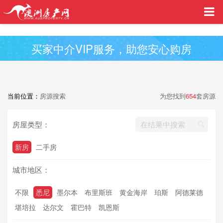
买家中介VIP服务，助您安心购房
当前位置：
房源搜索
为您找到
654
套房源
房屋类型：
新房
二手房
城市地区：
不限
悉尼
墨尔本
布里斯班
黄金海岸
珀斯
阿德莱德
堪培拉
达尔文
霍巴特
凯恩斯