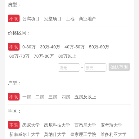
房型：
不限
公寓项目
别墅项目
土地
商业地产
价格区间：
不限
0-30万
30万-40万
40万-50万
50万-60万
60万-70万
70万-80万
80万以上
-
确认范围
户型：
不限
一房
二房
三房
四房
五房及以上
学区：
不限
悉尼大学
悉尼科技大学
西悉尼大学
麦考瑞大学
新南威尔士大学
莫纳什大学
皇家理工学院
维多利亚大学