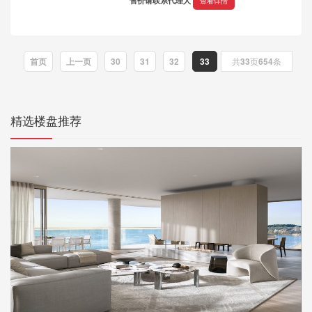
售价请联系代理人
查看详情
位于悉尼最新、最有活力的住
宅区之一，是品位高雅、价格
适中的最佳物业。...
首页
上一页
30
31
32
33
共
33
页
654
条
精选楼盘推荐