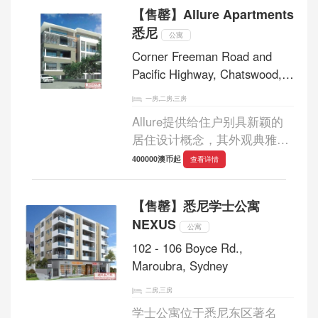
皇的设计更令该区蓬荜生辉。
【售罄】Allure Apartments
Springdale周围的街区呈叶脉
悉尼
状展开，其宽敞...
公寓
Corner Freeman Road and
Pacific Highway, Chatswood,
Sydney
一房,二房,三房
Allure提供给住户别具新颖的
居住设计概念，其外观典雅而
室内户型实用宽敞。在每户的
400000澳币起
查看详情
观景阳台，可眺望悉尼中心公
园赏心悦目的景致。...
【售罄】悉尼学士公寓
NEXUS
公寓
102 - 106 Boyce Rd.,
Maroubra, Sydney
二房,三房
学士公寓位于悉尼东区著名