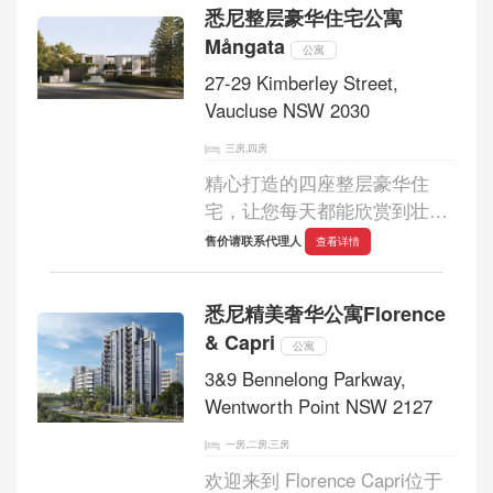
悉尼整层豪华住宅公寓
居室和三居室公寓，并配有一
Mångata
套全层顶层公寓。...
公寓
27-29 Kimberley Street,
Vaucluse NSW 2030
三房,四房
精心打造的四座整层豪华住
宅，让您每天都能欣赏到壮丽
的太平洋景色。...
售价请联系代理人
查看详情
悉尼精美奢华公寓Florence
& Capri
公寓
3&9 Bennelong Parkway,
Wentworth Point NSW 2127
一房,二房,三房
欢迎来到 Florence Capri位于