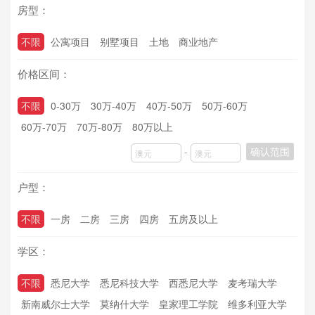
房型：
不限
公寓项目
别墅项目
土地
商业地产
价格区间：
不限
0-30万
30万-40万
40万-50万
50万-60万
60万-70万
70万-80万
80万以上
-
确认范围
户型：
不限
一房
二房
三房
四房
五房及以上
学区：
不限
悉尼大学
悉尼科技大学
西悉尼大学
麦考瑞大学
新南威尔士大学
莫纳什大学
皇家理工学院
维多利亚大学