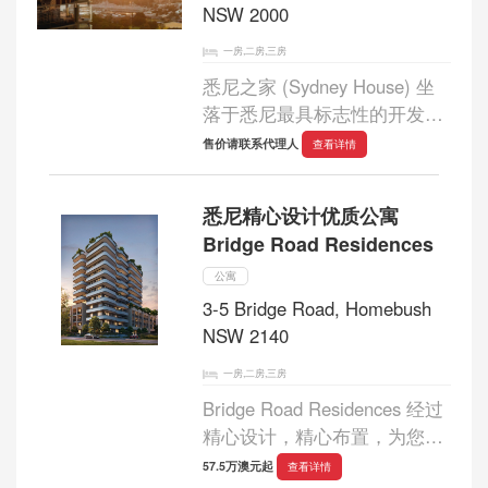
NSW 2000
一房,二房,三房
悉尼之家 (Sydney House) 坐
落于悉尼最具标志性的开发项
目之一，定会令人叹为观止。
售价请联系代理人
查看详情
非凡的一居室、两居室和三居
室豪华公寓，为整个项目锦上
悉尼精心设计优质公寓
添花，不仅提供无与伦比的奢
Bridge Road Residences
华住宅，更配...
公寓
3-5 Bridge Road, Homebush
NSW 2140
一房,二房,三房
Bridge Road Residences 经过
精心设计，精心布置，为您带
来轻松生活的全新视角。这座
57.5万澳元起
查看详情