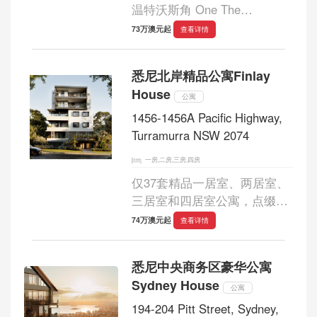
温特沃斯角 One The
Waterfront 的永恒优雅之选。
73万澳元起
查看详情
这些精美的住宅重新定义了现
代生活，将精致的室内设计与
悉尼北岸精品公寓Finlay
宁静的滨水生活方式融为一
House
体。从宽敞的起居空间、精
公寓
心...
1456-1456A Pacific Highway,
Turramurra NSW 2074
一房,二房,三房,四房
仅37套精品一居室、两居室、
三居室和四居室公寓，点缀着
上北岸的最新地标。Finlay
74万澳元起
查看详情
House 的建筑视野，坐落于图
拉穆拉 (Turramurra) 绿意盎然
悉尼中央商务区豪华公寓
的庄园之中，其永恒的文化遗
Sydney House
产令人沉醉其中，...
公寓
194-204 Pitt Street, Sydney,