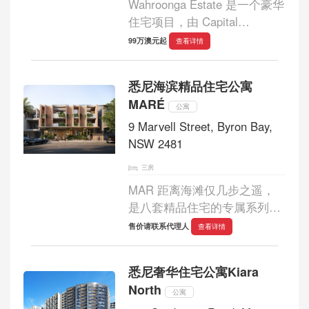
Wahroonga Estate 是一个豪华
住宅项目，由 Capital
Corporation 自豪地开发，由国
99万澳元起
查看详情
际屡获殊荣的建筑师 Group
GSA 设计，由 Coco Republic
悉尼海滨精品住宅公寓
定制内饰。该住宅位于上北岸
MARÉ
的中心地带，将宁静、轻松的
公寓
优雅...
9 Marvell Street, Byron Bay,
NSW 2481
三房
MAR 距离海滩仅几步之遥，
是八套精品住宅的专属系列，
其建筑风格简洁明快，材质自
售价请联系代理人
查看详情
然，并与当地风土人情紧密相
连。该项目由备受赞誉的当地
悉尼奢华住宅公寓Kiara
公司 HGA Studio 设计，并由
North
屡获殊荣的建筑...
公寓