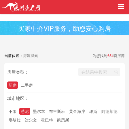
买家中介VIP服务，助您安心购房
当前位置：
房源搜索
为您找到
654
套房源
房屋类型：
新房
二手房
城市地区：
不限
悉尼
墨尔本
布里斯班
黄金海岸
珀斯
阿德莱德
堪培拉
达尔文
霍巴特
凯恩斯