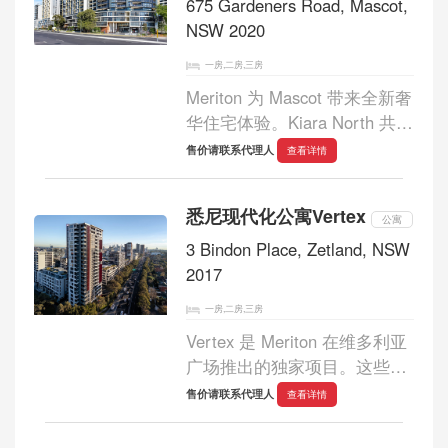
675 Gardeners Road, Mascot,
NSW 2020
一房,二房,三房
Meriton 为 Mascot 带来全新奢
华住宅体验。Kiara North 共
13 层，坐拥一览无余的澳新军
售价请联系代理人
查看详情
团大桥、巴兰加鲁和悉尼中央
商务区的壮丽景色。 -大多数
悉尼现代化公寓Vertex
公寓朝北，提供角落位置、方
公寓
形功能布局或横...
3 Bindon Place, Zetland, NSW
2017
一房,二房,三房
Vertex 是 Meriton 在维多利亚
广场推出的独家项目。这些现
代化的公寓位于 Zetland 中心
售价请联系代理人
查看详情
地带，距离中央商务区仅数分
钟路程。在繁华的维多利亚广