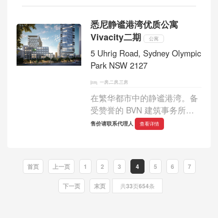
居室和三居室住宅，经过精心
设计，旨在提升日常生活。
悉尼静谧港湾优质公寓
Horizon Hurstville 是新南威尔
Vivacity二期
士州 Hurstville 的新...
公寓
5 Uhrig Road, Sydney Olympic
Park NSW 2127
一房,二房,三房
在繁华都市中的静谧港湾。备
受赞誉的 BVN 建筑事务所倾
力打造了一系列活力四射的建
售价请联系代理人
查看详情
筑、花园休憩地和屋顶景观，
将绝美的景观、休闲区与优美
的起居空间融为一体。在快节
首页
上一页
1
2
3
4
5
6
7
奏的都市...
下一页
末页
共
33
页
654
条