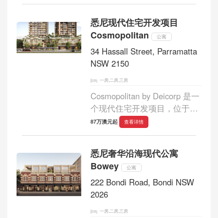
建筑兼具美观与实用，拥有开
放式空间和充足的自然采光。
悉尼现代住宅开发项目
屡获殊荣的室内设计师精心挑
Cosmopolitan
选的装饰，营...
公寓
34 Hassall Street, Parramatta
NSW 2150
一房,二房,三房
Cosmopolitan by Deicorp 是一
个现代住宅开发项目，位于新
南威尔士州帕拉马塔的中心地
87万澳元起
查看详情
带。该项目提供一居室、两居
室和三居室公寓，每套公寓都
悉尼奢华沿海现代公寓
经过精心设计，为居民提供城
Bowey
市便利和自然...
公寓
222 Bondi Road, Bondi NSW
2026
一房,二房,三房