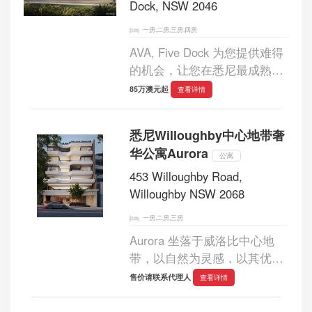
Dock, NSW 2046
一房,二房,三房,四房
AVA, Five Dock 为您提供难得
的机会，让您在悉尼最成熟、
最热门的城区之一购置全新公
85万澳元起
查看详情
寓。该项目仅提供 27 套精美
住宅，提供一居室、两居室、
悉尼Willoughby中心地带奢
三居室和四居室等多种户型，
华公寓Aurora
以满足各种生...
公寓
453 Willoughby Road,
Willoughby NSW 2068
一房,二房,三房
Aurora 坐落于威洛比中心地
带，以自然为灵感，以其优雅
的建筑风格而闻名，是一座令
售价请联系代理人
查看详情
人心动的精品开发项目。
Aurora 提供限量版一居室、两