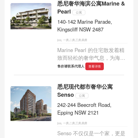
悉尼奢华海滨公寓Marine &
场社区中心，尽享现代化建筑
Pearl
的度假式设施...
公寓
140-142 Marine Parade,
Kingscliff NSW 2487
一房,二房,三房,四房
Marine Pearl 的住宅散发着精
致而轻松的奢华气息，为海滨
奢华生活树立了全新标杆。
售价请联系代理人
查看详情
Marine Pearl 精心设计的建筑
空间，营造出现代海滨别墅般
悉尼现代都市奢华公寓
的氛围，提供滨海奢华的生活
Senso
方式，并兼具空间...
公寓
242-244 Beecroft Road,
Epping NSW 2121
一房,二房,三房,四房
Senso 不仅仅是一个家，更是