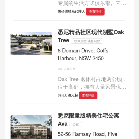
专属的生活方式俱乐部。它是
一个包罗万象、适合多代同堂
售价请联系代理人
查看详情
的度假社区，经过精心打造，
为您提供所需的一切，让您足
悉尼精品社区现代别墅Oak
不出户，即可享受极致生活。
Tree
Senso 是那...
联体别墅,独栋别墅
6 Domain Drive, Coffs
Harbour, NSW 2450
二房,三房
Oak Tree 退休村占地两公顷，
位于高处，拥有大量风景优美
的绿地，通过内部环路连接。
69.5万澳元起
查看详情
在我们仅有 53 栋现代别墅的
精品社区内，您将享受到专属
悉尼限量版精美住宅公寓
的娱乐设施，这是放松身心、
Ava
追求新爱好...
公寓
52-56 Ramsay Road, Five