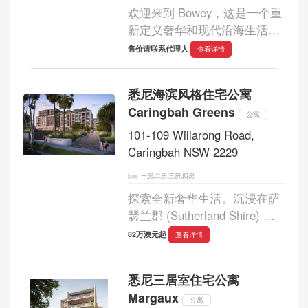
欢迎来到 Bowey，这是一个重
新定义奢华和现代沿海生活的
精品开发项目。由屡获殊荣的
售价请联系代理人
查看详情
伍兹贝格建筑师设计，这个独
特的系列只有 16 个精心打造
悉尼海滨风格住宅公寓
的住宅，将传统魅力与现代精
Caringbah Greens
致无缝融合...
公寓
101-109 Willarong Road,
Caringbah NSW 2229
一房,二房,三房,四房
探索全新奢华生活。沉浸在萨
瑟兰郡 (Sutherland Shire) 的
悠久历史中，同时享受现代化
82万澳元起
查看详情
的俱乐部设施、时尚的酒吧和
休闲区。这座地标性建筑由
悉尼三居室住宅公寓
Landmark Group 打造，旨在
Margaux
投资于整个郊区未来...
公寓