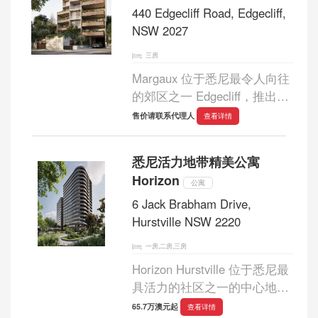
440 Edgecliff Road, Edgecliff,
NSW 2027
三房
Margaux 位于悉尼最令人向往
的郊区之一 Edgecliff，推出一
系列精心设计的三居室住宅。
售价请联系代理人
查看详情
该精品开发项目由 Clutch 倾力
打造，Decus 负责室内设计，
悉尼活力地带精美公寓
PBD Architects 负责建筑设
Horizon
计，为您提供难得的体...
公寓
6 Jack Brabham Drive,
Hurstville NSW 2220
一房,二房,三房
Horizon Hurstville 位于悉尼最
具活力的社区之一的中心地
带，推出了一系列一居室、两
65.7万澳元起
查看详情