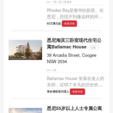
一房,二房,三房,四房
Rhodes Bay是奢华的新星。在
悉尼，您找不到像这样的环
境：一个安静的纯住宅社区，
82万澳元起
查看详情
拥有豪华的度假村式设施、自
然景观、被水环绕，附近有一
悉尼海滨三卧室现代住宅公
个令人兴奋的国际化中心。这
寓Ballamac House
是目前悉尼唯...
公寓
39 Arcadia Street, Coogee
NSW 2034
三房
Ballamac House 坐落在迷人的
东郊，证明了非凡的历史价值
和永恒的魅力。它位于岬角的
售价请联系代理人
查看详情
制高点，可以欣赏到婚礼蛋糕
岛的全景，这一位置将该项目
悉尼55岁以上人士专属公寓
提升到标志性地位，注定会在