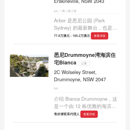
港边缘和 Rushcut...
Erskineville, NSW 2043
一房,二房,三房
Arbor 是悉尼公园 (Park
Sydney) 的最新舞台，也是悉
尼最大的总体规划项目之一，
77.8万澳元 - 185.2万澳元
查看详情
它为您提供参与这项真正特别
事业的机会。 Arbor 由
悉尼Drummoyne湾海滨住
Greenland Australia和Golden
宅Bianca
Horse Australia共同打造，其
公寓
宽敞舒适...
2C Wolseley Street,
Drummoyne, NSW 2047
介绍 Bianca Drummoyne，这
是一个由 12 栋优雅的海滨住
宅组成的独家系列，坐落在
售价请联系代理人
查看详情
Drummoyne 湾的边缘。这些
房屋目前正在由 ICIRT 评级的