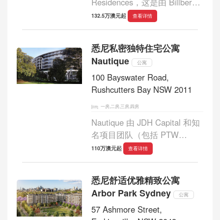
Residences，这是由 Billbergia
开发的一系列超豪华 1、2、3
132.5万澳元起
查看详情
和 4 卧室公寓和顶层公寓。 这
里奢华无止境，每一个细节都
悉尼私密独特住宅公寓
彰显着精致和优雅。由受人尊
Nautique
敬的开发商与领先...
公寓
100 Bayswater Road,
Rushcutters Bay NSW 2011
一房,二房,三房,四房
Nautique 由 JDH Capital 和知
名项目团队（包括 PTW
Architects、David Selden
110万澳元起
查看详情
Design、360 Degrees
Landscape Architects 和
悉尼舒适优雅精致公寓
Richard Crookes
Arbor Park Sydney
Construction）共同开发，是
公寓
一栋独特的公寓住宅，俯瞰海
57 Ashmore Street,