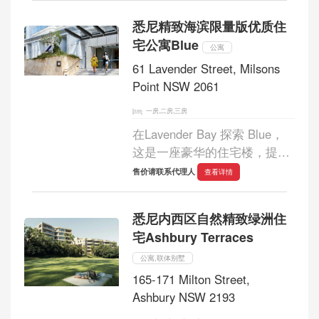
花园中，毗邻斯托尼山脉植物
悉尼精致海滨限量版优质住
园，是距离大海仅几步之遥的
宅公寓Blue
绿洲。...
公寓
61 Lavender Street, Milsons
Point NSW 2061
一房,二房,三房
在Lavender Bay 探索 Blue，
这是一座豪华的住宅楼，提供
真正的海港生活方式。
售价请联系代理人
查看详情
Aqualand Australia 和屡获殊
荣的 PTW Architects 合作，创
悉尼内西区自然精致绿洲住
造了一种与众不同的生活体
宅Ashbury Terraces
验。...
公寓,联体别墅
165-171 Milton Street,
Ashbury NSW 2193