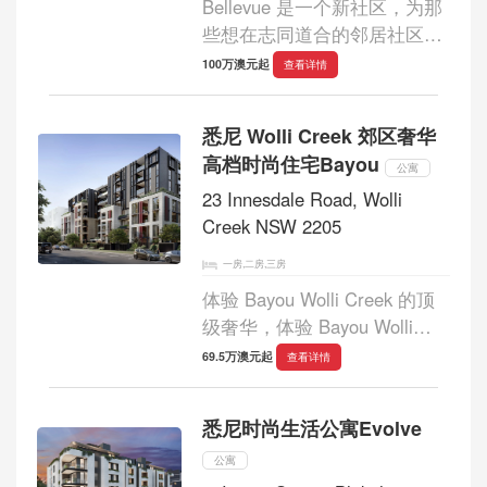
Bellevue 是一个新社区，为那
些想在志同道合的邻居社区中
寻找新居的人提供 35 套宽敞
100万澳元起
查看详情
的公寓。社区旨在提供私人生
活体验，同时还提供一系列社
悉尼 Wolli Creek 郊区奢华
区设施和活动，是隐私和社交
高档时尚住宅Bayou
的独特融合...
公寓
23 Innesdale Road, Wolli
Creek NSW 2205
一房,二房,三房
体验 Bayou Wolli Creek 的顶
级奢华，体验 Bayou Wolli
Creek 的顶级现代都市生活方
69.5万澳元起
查看详情
式，这是 TQM 在悉尼充满活
力的 Wolli Creek 郊区开发的
悉尼时尚生活公寓Evolve
地标性建筑。该项目坐落在风
景如画的库克斯河沿岸，提
公寓