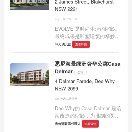
供...
2 James Street, Blakehurst
NSW 2221
一房,二房,三房
EVOLVE 是时尚生活的缩影。
最终成果是雕塑建筑的精妙有
机设计，完美融合了自然、功
67万澳元起
查看详情
能和创意形式。EVOLVE 公寓
的设计采用抛光弧形立面元素
悉尼海景绿洲奢华公寓Casa
的优质饰面，郁郁葱葱的本土
Delmar
景观为这些住宅...
公寓
4 Delmar Parade, Dee Why
NSW 2099
一房,二房,三房
Dee Why的 Casa Delmar 是沿
海改造的缩影，为挑剔的买家
提供现代化的便利设施和奢华
售价请联系代理人
查看详情
的装修。它坐落在郁郁葱葱的