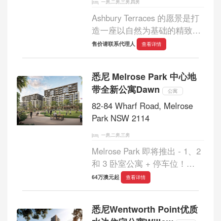
一房,二房,三房,四房
Ashbury Terraces 的愿景是打
造一座以自然为基础的精致而
永恒的住宅 - 由来自 SJB 和
售价请联系代理人
查看详情
360 Degrees Landscape
Architects 的澳大利亚顶尖建
悉尼 Melrose Park 中心地
筑师和设计师精心挑选的团队
带全新公寓Dawn
来实现。...
公寓
82-84 Wharf Road, Melrose
Park NSW 2114
一房,二房,三房
Melrose Park 即将推出 - 1、2
和 3 卧室公寓 + 停车位！
Dawn 是 Sekisui House 和
64万澳元起
查看详情
HHP 在Melrose Park推出的首
款住宅。注重持久品质，每栋
悉尼Wentworth Point优质
房屋都兼具形式和功能，通用