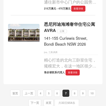
通往新市中心门户的公园旁，
开发项目包括三栋高层公寓楼
215万澳元 - 470万澳元
查看详情
- The Frederick、Portman on
the Park、Portman House 以
悉尼邦迪海滩奢华住宅公寓
及 Portman Street Terraces。
AVRA
Frederick 楼高 23 层，提供酒
公寓
店奢华的...
141-155 Curlewis Street,
Bondi Beach NSW 2026
三房,四房
精心打造的北向三卧室住宅，
规模宏大，在这一地区很少
见。3 卧室和 4 卧室顶层公寓
售价请联系代理人
查看详情
远远超出了人们对奢华的普遍
理解。 主要特点： - 距离标志
性的邦迪海滩仅几步之遥的 18
首页
上一页
4
5
6
7
8
9
10
套住宅...
下一页
末页
共
33
页
654
条