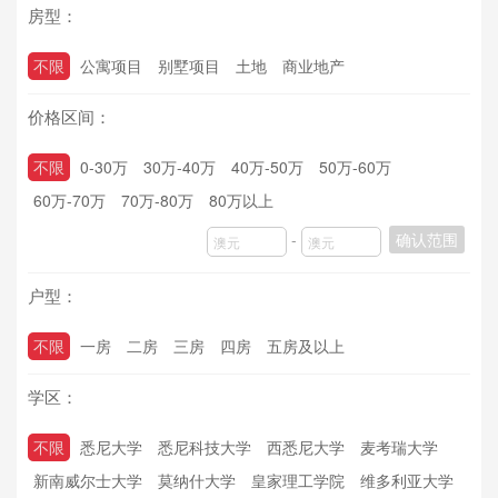
房型：
不限
公寓项目
别墅项目
土地
商业地产
价格区间：
不限
0-30万
30万-40万
40万-50万
50万-60万
60万-70万
70万-80万
80万以上
-
确认范围
户型：
不限
一房
二房
三房
四房
五房及以上
学区：
不限
悉尼大学
悉尼科技大学
西悉尼大学
麦考瑞大学
新南威尔士大学
莫纳什大学
皇家理工学院
维多利亚大学