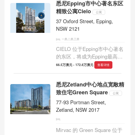
悉尼Epping市中心著名东区
建筑商 Trescon 建造，预计将
精致公寓Cielo
于 2025 年底完工。...
公寓
37 Oxford Street, Epping,
NSW 2121
一房,二房,三房
CIELO 位于Epping市中心著名
的东区，将成为Epping最高的
塔楼，共 29 层，可俯瞰悉尼
66.5万澳元 - 172.8万澳元
查看详情
中央商务区、麦考瑞公园和周
围国家公园的壮丽景色。施工
悉尼Zetland中心地点宽敞精
已在进行中，您可以放心从澳
致住宅Green Square
大利亚最值得信...
公寓
77-93 Portman Street,
Zetland, NSW 2017
Mirvac 的 Green Square 位于