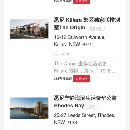
520万澳元起
查看详情
工 WIRRA 位于绿树成荫的中
立湾郊区，由屡获殊荣的建筑
悉尼 Killara 郊区独家联排别
师 MHNDU 设计，室内设计由
墅The Origin
Richards Stanisi...
联体别墅
10-12 Culworth Avenue,
Killara NSW 2071
三房,四房
The Origin 坐落在著名的
Killara 郊区，展示了 10 套精
心打造的联排别墅的独家系
365万澳元起
查看详情
列。这些住宅将现代精致与永
恒的舒适和谐融合，提供三居
悉尼宁静海滨生活奢华公寓
室和四居室布局。每个住宅都
Rhodes Bay
经过精心设计，以...
公寓
25-27 Leeds Street, Rhodes,
NSW 2138