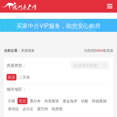
买家中介VIP服务，助您安心购房
当前位置：
房源搜索
为您找到
654
套房源
房屋类型：
新房
二手房
城市地区：
不限
悉尼
墨尔本
布里斯班
黄金海岸
珀斯
阿德莱德
堪培拉
达尔文
霍巴特
凯恩斯