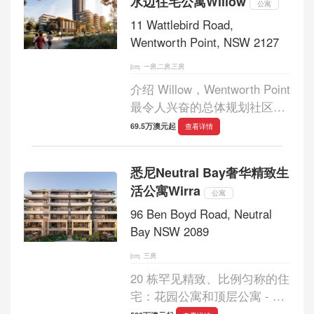
水边住宅公寓Willow
设计让您可以打造属于自己
公寓
的...
11 Wattlebird Road,
Wentworth Point, NSW 2127
一房,二房,三房
介绍 Willow，Wentworth Point
最令人兴奋的总体规划社区的
下一阶段 - Sekisui House 的
69.5万澳元起
查看详情
Sanctuary。 第三阶段将涵盖
三栋宏伟的新建筑，共 323 套
悉尼Neutral Bay奢华精致生
设计精美的公寓。Willow 是一
活公寓Wirra
个让我们轻松沉浸在大...
公寓
96 Ben Boyd Road, Neutral
Bay NSW 2089
三房
20 栋罕见精致、比例匀称的住
宅：花园公寓和顶层公寓 - 正
在建设中，预计于 2025年末竣