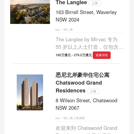
The Langlee
悉尼最令人...
公寓
163 Birrell Street, Waverley
NSW 2024
一房,二房
The Langlee by Mirvac 专为
55 岁以上人士打造，仅包含
55 套精心设计、宽敞明亮的分
185万澳元 - 279.5万澳元
查看详情
层住宅，旨在提供更奢华的生
活方式。每套公寓都体现了
悉尼北岸豪华住宅公寓
Mirvac 对品质的承诺，并在每
Chatswood Grand
个细节上都注重细...
Residences
公寓
8 Wilson Street, Chatswood
NSW 2067
一房,二房,三房,四房
欢迎来到 Chatswood Grand