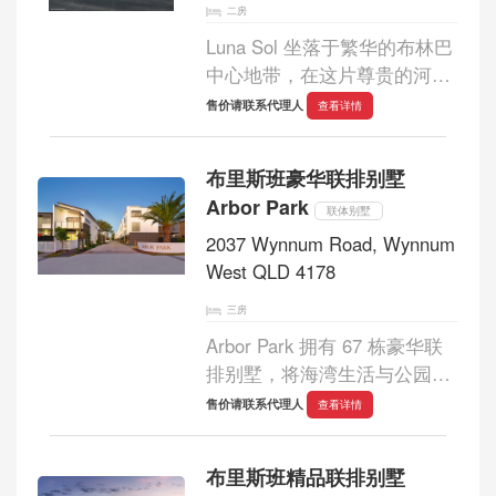
二房
Luna Sol 坐落于繁华的布林巴
中心地带，在这片尊贵的河畔
地段，精心打造了两座三层别
售价请联系代理人
查看详情
墅，宛如世外桃源。从街上望
去，这两座永久产权住宅风格
布里斯班豪华联排别墅
迥异，一座以优雅的黑色外立
Arbor Park
面装饰，...
联体别墅
2037 Wynnum Road, Wynnum
West QLD 4178
三房
Arbor Park 拥有 67 栋豪华联
排别墅，将海湾生活与公园美
景完美融合。作为联排别墅总
售价请联系代理人
查看详情
体规划的一部分，Arbor Park
致力于为居民打造卓越的景观
布里斯班精品联排别墅
环境。毗邻广阔的公园绿地，