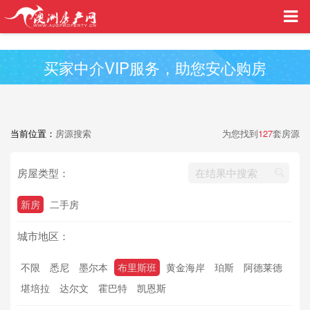
买家中介VIP服务，助您安心购房
当前位置：
房源搜索
为您找到
127
套房源
房屋类型：
新房
二手房
城市地区：
不限
悉尼
墨尔本
布里斯班
黄金海岸
珀斯
阿德莱德
堪培拉
达尔文
霍巴特
凯恩斯