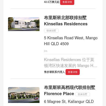
上一个真正独一无二的水滨社
42.5万澳元起
查看详情
区。这个地理位置优越的社区
步行即可到达由 Stockland 斥
布里斯班北部联排别墅
资 50 亿澳元打造的充满活力
Kinsellas Residences
的集医疗、零售、...
联体别墅
5 Kinsellas Road West, Mango
Hill QLD 4509
Kinsellas Residences 位于莫
顿湾区快速发展的 Mango Hill
郊区，是 Heran 建筑集团最新
售价请联系代理人
查看详情
的住宅开发项目之一。...
布里斯班高档现代联排别墅
Florence Place
联体别墅
6 Magree St, Kallangur QLD