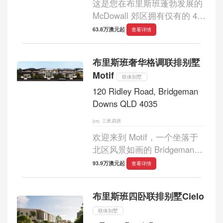
这是您在布里斯班蓬勃发展的
McDowall 郊区拥有仅有的 45
套设计师联排别墅之一的绝佳
63.8万澳元起
查看详情
机会。 Evoke 是 Keystone
Urban Developments 的最新力
布里斯班奢华格调联排别墅
作，提供四卧家庭住宅，极具
Motif
竞争力。 这些住宅由...
联体别墅
120 Ridley Road, Bridgeman
Downs QLD 4035
三房,四房
欢迎来到 Motif，一个坐落于
北区风景如画的 Bridgeman
Downs 中心位置的专属社区。
93.9万澳元起
查看详情
作为布里斯班首屈一指的联排
别墅开发商，我们精心打造了
布里斯班四卧联排别墅Cielo
70 套完美融合时尚与实用性的
住宅。...
联体别墅