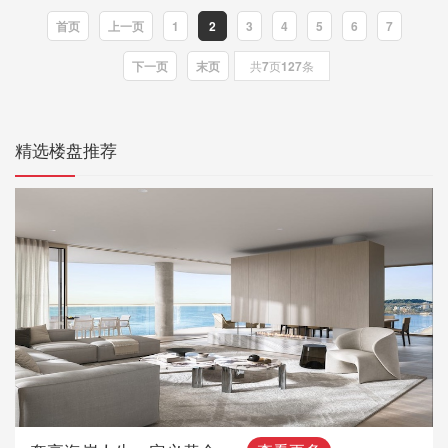
首页
上一页
1
2
3
4
5
6
7
下一页
末页
共
7
页
127
条
精选楼盘推荐