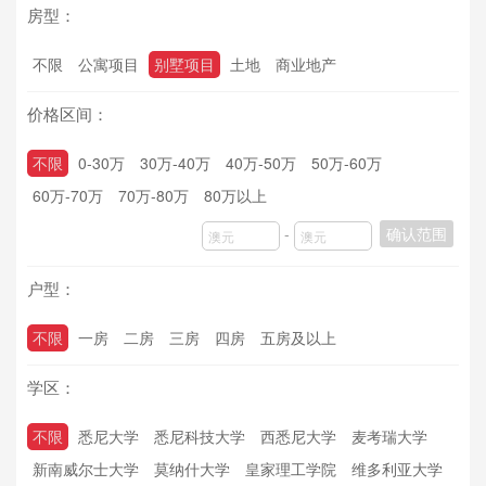
房型：
不限
公寓项目
别墅项目
土地
商业地产
价格区间：
不限
0-30万
30万-40万
40万-50万
50万-60万
60万-70万
70万-80万
80万以上
-
确认范围
户型：
不限
一房
二房
三房
四房
五房及以上
学区：
不限
悉尼大学
悉尼科技大学
西悉尼大学
麦考瑞大学
新南威尔士大学
莫纳什大学
皇家理工学院
维多利亚大学