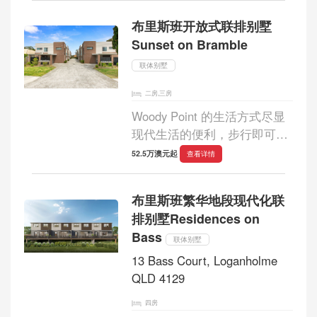
26公里。伊格尔比毗邻比恩
布里斯班开放式联排别墅
利，比恩利是布里斯班和黄金
Sunset on Bramble
海岸之间最大的...
联体别墅
二房,三房
Woody Point 的生活方式尽显
现代生活的便利，步行即可到
达海滩、学校、公园、餐馆
52.5万澳元起
查看详情
等，仅需300米。不仅如此，
您还能体验到高品质的生活、
布里斯班繁华地段现代化联
宁静的氛围、对美好事物的欣
排别墅Residences on
赏以及令人叹为...
Bass
联体别墅
13 Bass Court, Loganholme
QLD 4129
四房