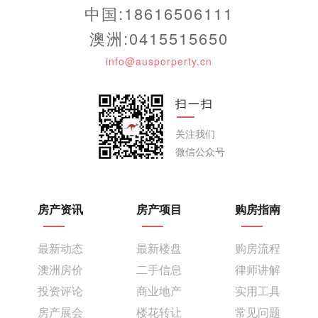
中国:18616506111
澳洲:0415515650
info@ausporperty.cn
扫一扫
关注我们
微信公众号
房产资讯
房产项目
购房指南
最新动态
最新楼盘
购房流程
澳洲房价
二手信息
律师讲解
投资评论
商业地产
实用工具
房产展会
楼花转让
常见问题