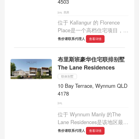
4503
四房
位于 Kallangur 的 Florence
Place是一个高档住宅项目，包
含35栋现代联排别墅，每栋别
售价请联系代理人
查看详情
墅都旨在为莫顿湾中心地带的
住户提供宽敞现代的居住空
布里斯班豪华住宅联排别墅
间。 每栋联排别墅都拥有布局
The Lane Residences
合理的空间，包...
联体别墅
10 Bay Terrace, Wynnum QLD
4178
位于 Wynnum Manly 的The
Lane Residences是该地区最顶
级的豪华住宅项目，建成不到
售价请联系代理人
查看详情
四年，为您带来海湾地区最令