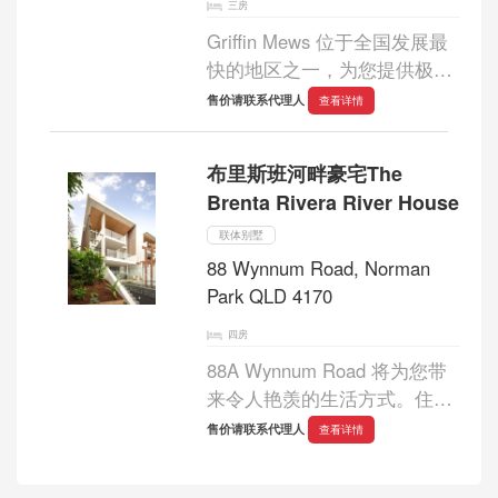
三房
Griffin Mews 位于全国发展最
快的地区之一，为您提供极致
的生活方式选择。这里拥有度
售价请联系代理人
查看详情
假式泳池、烧烤区、儿童游乐
场、精心修剪的花园和户外娱
布里斯班河畔豪宅The
乐设施，让您每天回家都如同
Brenta Rivera River House
度假一般惬...
联体别墅
88 Wynnum Road, Norman
Park QLD 4170
四房
88A Wynnum Road 将为您带
来令人艳羡的生活方式。住宅
内无与伦比的私密性和宽敞空
售价请联系代理人
查看详情
间，以及触手可及的都市便
利，简直是一种享受。...