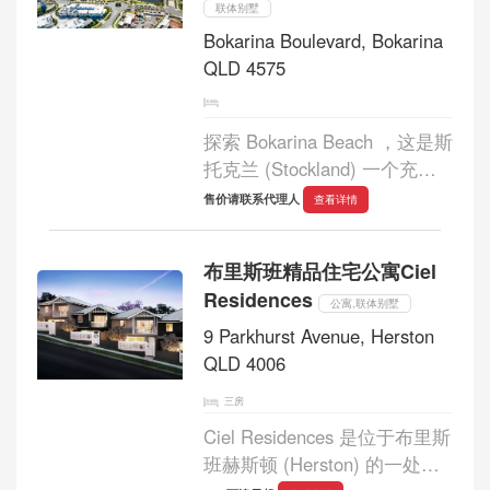
联体别墅
Bokarina Boulevard, Bokarina
QLD 4575
探索 Bokarina Beach ，这是斯
托克兰 (Stockland) 一个充满
活力的社区，附近有学校、娱
售价请联系代理人
查看详情
乐中心、公园和交通设施。如
此丰富的选择，快来体验这个
布里斯班精品住宅公寓Ciel
屡获殊荣的社区的精彩生活
Residences
吧！ Bokarina Bea...
公寓,联体别墅
9 Parkhurst Avenue, Herston
QLD 4006
三房
Ciel Residences 是位于布里斯
班赫斯顿 (Herston) 的一处精