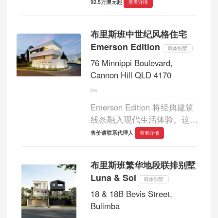
品住宅项目，共有 13 套公
92.5万澳元起
查看详情
寓。其中包括 9 套三居室公寓
和 4 套昆士兰风格联排别墅，
布里斯班中世纪风格住宅
每套 Ciel 住宅都独具特色。
Emerson Edition
Ciel 地理位置优越，...
联体别墅
76 Minnippi Boulevard,
Cannon Hill QLD 4170
Emerson Edition 将经典建筑
线条融入现代生活体验。这些
中世纪风格的住宅毗邻精心维
售价请联系代理人
查看详情
护的高尔夫球场，供您欣赏美
景。公寓俯瞰第七球道和周边
布里斯班繁华地段联排别墅
公园绿地，距离布里斯班中央
Luna & Sol
商务区仅数分...
联体别墅
18 & 18B Bevis Street,
Bulimba