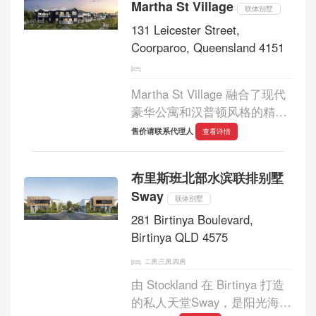
Martha St Village
距离 Wynnum Esp...
联体别墅
131 Leicester Street,
Coorparoo, Queensland 4151
Martha St Village 融合了现代
豪华公寓和汉普顿风格的精品
联排别墅，充满活力。它坐落
售价请联系代理人
查看详情
于玛莎街迷人的咖啡馆、餐厅
和商店对面，对于那些既想感
布里斯班北部水滨联排别墅
受这座备受喜爱的小镇氛围，
Sway
又想享受宁...
联体别墅
281 Birtinya Boulevard,
Birtinya QLD 4575
二房,三房,四房
由 Stockland 在 Birtinya 打造
的私人天堂Sway，是阳光海岸