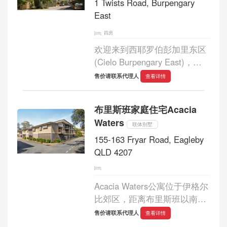
1 Twists Road, Burpengary
East
四房
欢迎来到西耶罗伯彭加里东区
(Cielo Burpengary East)，这
里位于昆士兰州东南部发展最
售价请联系代理人
查看详情
快的区域之一，宽敞的居住空
间与精致的现代设计完美融
布里斯班家庭住宅Acacia
合。每栋四卧联排别墅均拥有
Waters
宽敞的户型，布...
联体别墅
155-163 Fryar Road, Eagleby
QLD 4207
Acacia Waters公寓位于伊格尔
比郊区，距离布里斯班以南仅
32公里，距离澳大利亚排名第
售价请联系代理人
查看详情
一的旅游胜地黄金海岸以北仅