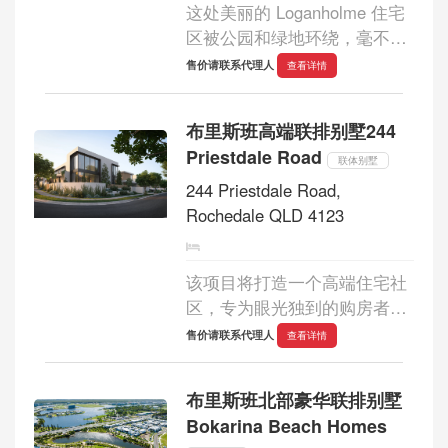
这处美丽的 Loganholme 住宅
区被公园和绿地环绕，毫不妥
协，在繁华地段提供现代化的
售价请联系代理人
查看详情
生活方式。这个项目将优雅的
都市生活与内陆隐秘的宁静完
布里斯班高端联排别墅244
美融合，打造出一种难得的体
Priestdale Road
验。它既拥...
联体别墅
244 Priestdale Road,
Rochedale QLD 4123
该项目将打造一个高端住宅社
区，专为眼光独到的购房者量
身定制，每栋住宅都是一件与
售价请联系代理人
查看详情
地块及周边环境和谐共生的杰
作。大胆与优雅的元素交相辉
布里斯班北部豪华联排别墅
映，强劲的线条与柔和的曲线
Bokarina Beach Homes
巧妙融...