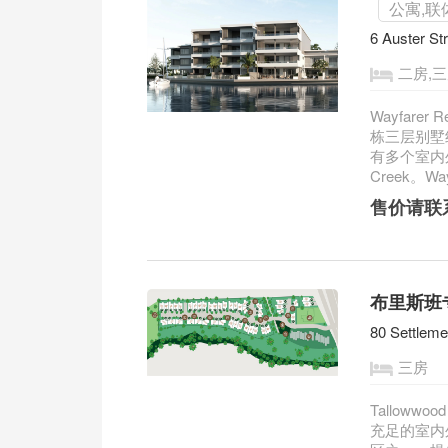
公寓,联
6 Auster St
二房,
Wayfare
栋三层别墅
有多个室内
Creek。Wayf
售价请联
布里斯班专
80 Settlem
三房
Talloww
充足的室内