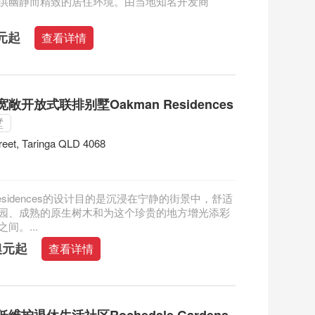
供幽静而精致的居住环境。由当地知名开发商
澳元起
查看详情
敞开放式联排别墅Oakman Residences
墅
reet, Taringa QLD 4068
 Residences的设计目的是沉浸在宁静的街景中，舒适
园、成熟的原生树木和为这个珍贵的地方增光添彩
间。...
万澳元起
查看详情