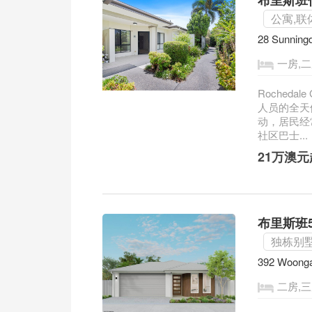
布里斯班低
公寓,联
28 Sunning
一房,
Roched
人员的全天
动，居民经
社区巴士...
21万澳
布里斯班5
独栋别墅
392 Woonga
二房,