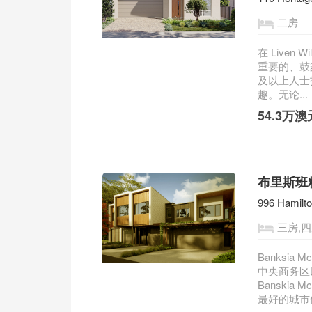
二房
在 Liven
重要的、鼓
及以上人士
趣。无论...
54.3万
布里斯班精
996 Hamilt
三房,
Banksi
中央商务区以
Banski
最好的城市便