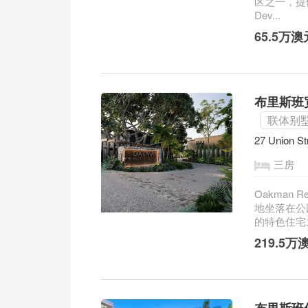
区之一，提
Dev...
65.5万
布里斯班宽
联体别
27 Union St
三房
Oakman
地坐落在公
的特色住宅之
219.5