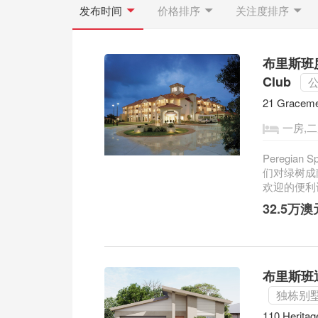
发布时间
价格排序
关注度排序
布里斯班度假
Club
21 Graceme
一房,
Peregian
们对绿树成
欢迎的便利设
32.5万
布里斯班退
独栋别
110 Heritag