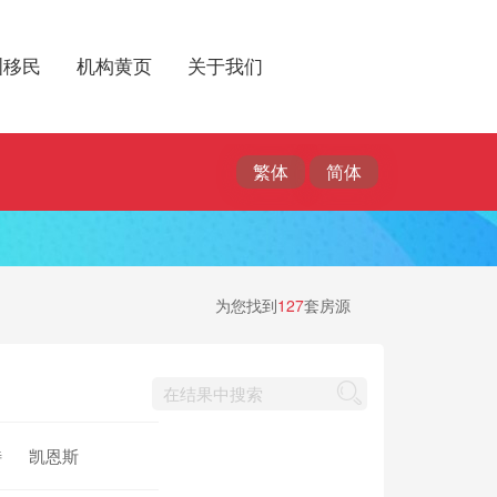
洲移民
机构黄页
关于我们
为您找到
127
套房源
特
凯恩斯