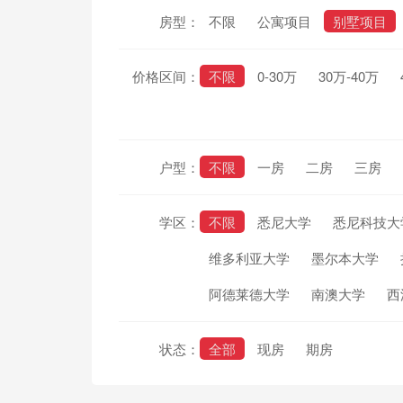
房型：
不限
公寓项目
别墅项目
价格区间：
不限
0-30万
30万-40万
户型：
不限
一房
二房
三房
学区：
不限
悉尼大学
悉尼科技大
维多利亚大学
墨尔本大学
阿德莱德大学
南澳大学
西
状态：
全部
现房
期房