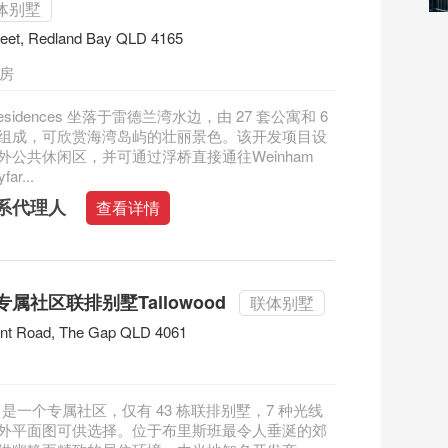
体别墅
reet, Redland Bay QLD 4165
三房
r Residences 坐落于雷德兰湾水边，由 27 套公寓和 6
组成，可欣赏海湾岛屿的壮丽景色。该开发项目设
外公共休闲区，并可通过浮桥直接通往Weinham
ar...
系代理人
查看详情
属社区联排别墅Tallowood
联体别墅
ent Road, The Gap QLD 4061
ood 是一个专属社区，仅有 43 栋联排别墅，7 种光线
外平面图可供选择。位于布里斯班最令人垂涎​​的郊