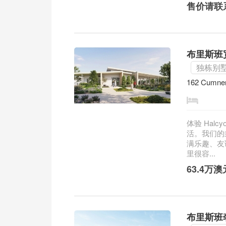
售价请联
布里斯班宽敞
独栋别
162 Cumne
体验 Hal
活。我们的
满乐趣、友
里很容...
63.4万
布里斯班奢华