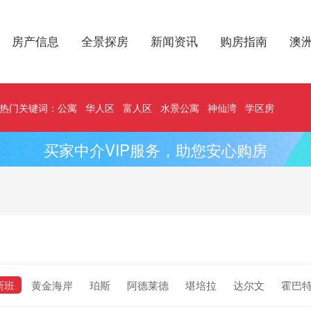
房产信息
全景探房
新闻资讯
购房指南
澳
热门关键词：
公寓
华人区
富人区
水景公寓
神仙湾
学区房
买家中介VIP服务，助您安心购房
斯班
黄金海岸
珀斯
阿德莱德
堪培拉
达尔文
霍巴