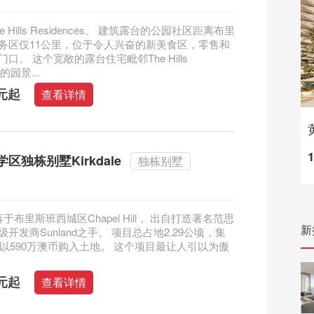
 Hills Residences。 建筑露台的公园社区距离布里
务区仅11公里，位于令人兴奋的新美食区，零售和
口。 这个宽敞的露台住宅毗邻The Hills
s的园景...
澳元起
查看详情
区独栋别墅Kirkdale
独栋别墅
e坐落于布里斯班西城区Chapel Hill， 出自打造著名范思
新
开发商Sunland之手。 项目总占地2.29公顷，集
7年以590万澳币购入土地。 这个项目最让人引以为傲
澳元起
查看详情