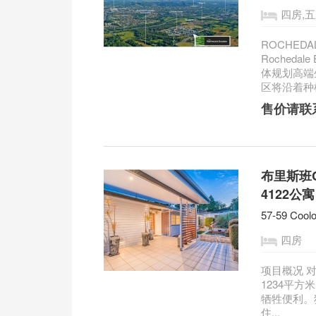
四房,
ROCHED
Rocheda
体规划高端
区将沿着种植
售价请联
布里斯班Coo
4122公寓
57-59 Coolo
四房
项目概况 
1234平
牺牲便利。
住...