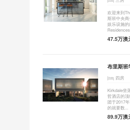
欢迎来到The
斯班中央商
娱乐设施的门
Residence
47.5万
布里斯班学
四房
Kirkdal
哲酒店的顶级
团于201
的就要数...
89.9万