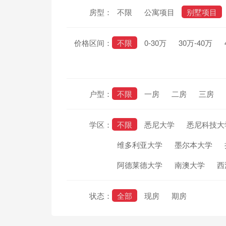
房型：
不限
公寓项目
别墅项目
价格区间：
不限
0-30万
30万-40万
户型：
不限
一房
二房
三房
学区：
不限
悉尼大学
悉尼科技大
维多利亚大学
墨尔本大学
阿德莱德大学
南澳大学
西
状态：
全部
现房
期房