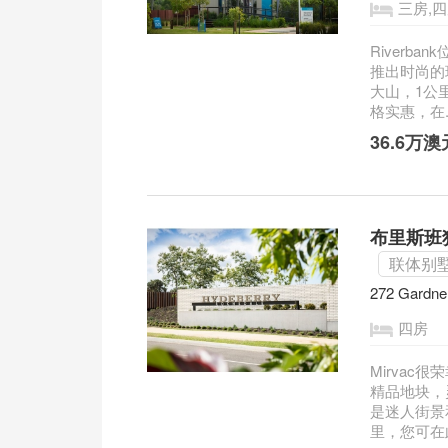
三房,
Riverba
推出时尚的
大山，1公里
格实惠，在..
36.6万
布里斯班独栋
联体别
272 Gardne
四房
Mirvac很
精品地块，灵
是迷人街景
里，您可在此