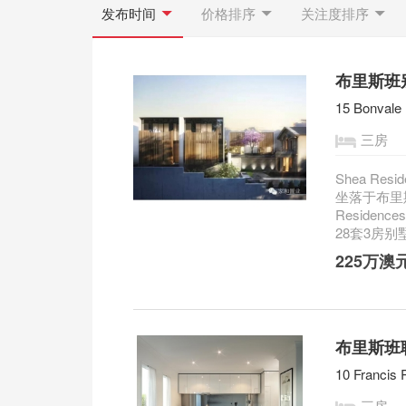
发布时间
价格排序
关注度排序
布里斯班别墅
15 Bonvale 
三房
Shea Re
坐落于布里斯
Reside
28套3房别
225万澳
布里斯班联
10 Francis 
三房