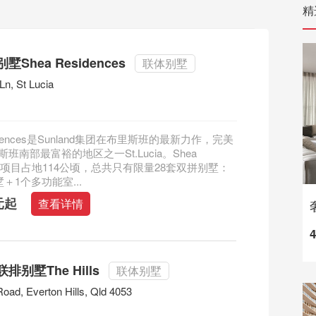
精
Shea Residences
联体别墅
Ln, St Lucia
sidences是Sunland集团在布里斯班的最新力作，完美
班南部最富裕的地区之一St.Lucia。Shea
nces项目占地114公顷，总共只有限量28套双拼别墅：
墅＋1个多功能室...
元起
查看详情
排别墅The Hills
联体别墅
Road, Everton Hills, Qld 4053