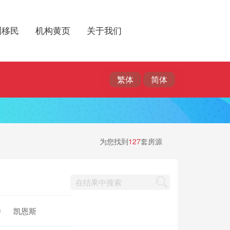
洲移民
机构黄页
关于我们
为您找到
127
套房源
特
凯恩斯