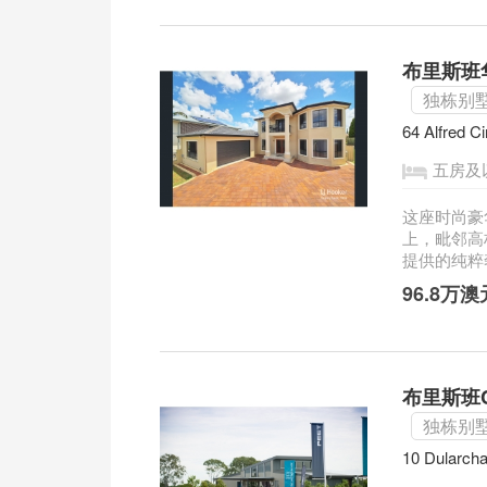
布里斯班华人区
独栋别
64 Alfred C
五房及
这座时尚豪
上，毗邻高
提供的纯粹
96.8万
布里斯班Ca
独栋别
10 Dularcha