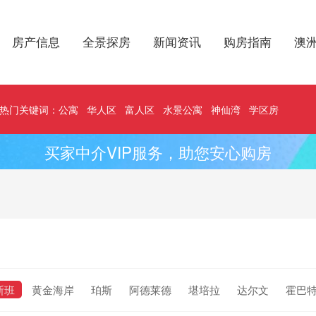
房产信息
全景探房
新闻资讯
购房指南
澳
热门关键词：
公寓
华人区
富人区
水景公寓
神仙湾
学区房
买家中介VIP服务，助您安心购房
斯班
黄金海岸
珀斯
阿德莱德
堪培拉
达尔文
霍巴