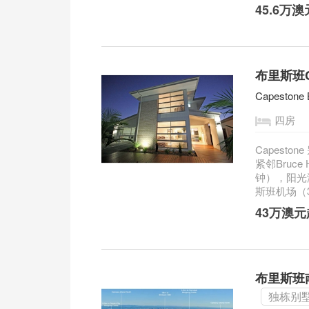
45.6万
布里斯班C
Capestone 
四房
Capesto
紧邻Bruc
钟），阳光
斯班机场（3
43万澳
布里斯班
独栋别墅