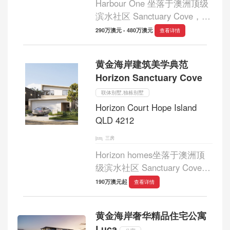
Harbour One 坐落于澳洲顶级
滨水社区 Sanctuary Cove，为
居者呈现一处真正意义上的海
290万澳元 - 480万澳元
查看详情
岸生活天堂。项目以水岸景观
为核心，将自然、建筑与生活
黄金海岸建筑美学典范
方式完美融合。每一个细节都
Horizon Sanctuary Cove
经过精心雕琢，...
联体别墅,独栋别墅
Horizon Court Hope Island
QLD 4212
三房
Horizon homes坐落于澳洲顶
级滨水社区 Sanctuary Cove，
Horizon 以其获奖建筑设计与
190万澳元起
查看详情
优雅格调，呈现出该区域最为
尊贵且私密的住宅系列。项目
黄金海岸奢华精品住宅公寓
位于地势优越的 Parkside 高地
Luca