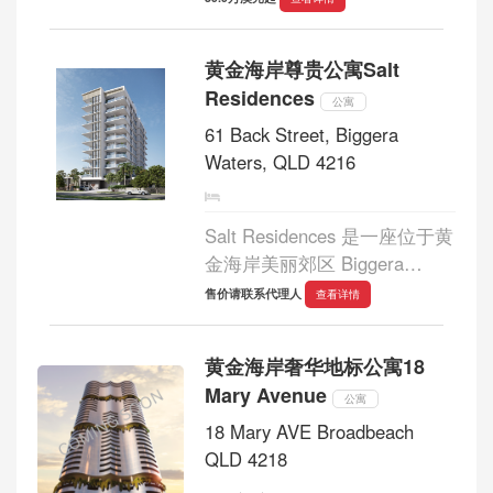
间，提升居住舒适度。对于那
些希望在私密精品公寓楼中拥
黄金海岸尊贵公寓Salt
有一套易于维护的住宅的人来
Residences
说，这里...
公寓
61 Back Street, Biggera
Waters, QLD 4216
Salt Residences 是一座位于黄
金海岸美丽郊区 Biggera
Waters 的尊贵公寓，为住户提
售价请联系代理人
查看详情
供无与伦比的海滨生活体验。
Salt Residences 拥有精品设计
黄金海岸奢华地标公寓18
和优越的海滨位置，37 套专属
Mary Avenue
公寓可饱览壮丽的海景...
公寓
18 Mary AVE Broadbeach
QLD 4218