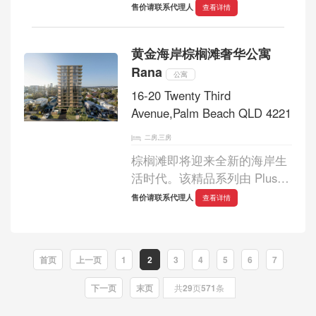
其中一座大楼将成为黄金海岸
售价请联系代理人
查看详情
热门地区最高的公寓楼。
Meriton 集团在冲浪者天堂大
黄金海岸棕榈滩奢华公寓
道3346号，占地8083平方米，
Rana
地处Cypress Ave G-Link轻...
公寓
16-20 Twenty Third
Avenue,Palm Beach QLD 4221
二房,三房
棕榈滩即将迎来全新的海岸生
活时代。该精品系列由 Plus
Architecture 联袂打造，完美
售价请联系代理人
查看详情
诠释了赤足奢华、轻松优雅和
质朴的材质。这些住宅距离海
滩仅几步之遥，可饱览从海洋
首页
上一页
1
2
3
4
5
6
7
到内陆的壮丽...
下一页
末页
共
29
页
571
条