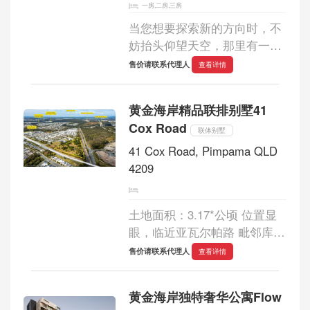
一房,二房,三房
当您想要探索新的方向时，不
妨抬头仰望天空，那里有一片
俯瞰海湾的绿色绿洲。探索
售价请联系代理人
查看详情
Suttons 海滩的 Mirada 酒店。
酒店坐拥莫顿湾全景，让您每
黄金海岸精品联排别墅41
天都能享受海滨探险的乐趣。
Cox Road
Mirada 宛如一...
联体别墅
41 Cox Road, Pimpama QLD
4209
土地面积：3.17*公顷 位置显
眼，临近亚瓦尔帕路 毗邻库梅
拉镇中心，以及一系列主要基
售价请联系代理人
查看详情
础设施和生活配套设施 可便捷
前往M1太平洋高速公路，直达
黄金海岸独特奢华公寓Flow
布里斯班、黄金海岸中部和南