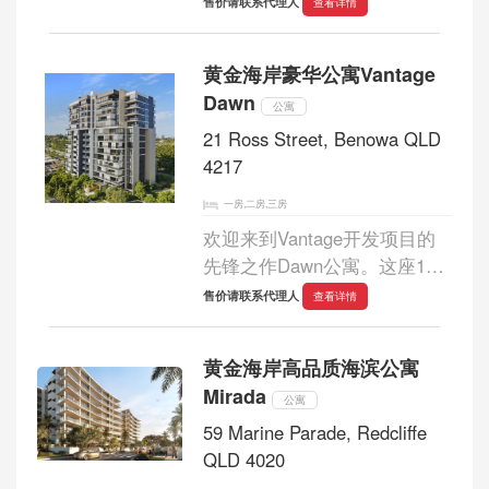
售价请联系代理人
查看详情
三层地上停车场，共16层，最
大程度地利用了居住空间。住
黄金海岸豪华公寓Vantage
户可享受一系列高端配套设
Dawn
施，包括设备齐...
公寓
21 Ross Street, Benowa QLD
4217
一房,二房,三房
欢迎来到Vantage开发项目的
先锋之作Dawn公寓。这座15
层高的摩天大楼拥有113套豪
售价请联系代理人
查看详情
华公寓，提供两居室和三居室
两种户型选择。朝西的公寓可
黄金海岸高品质海滨公寓
饱览泳池区和雄伟山脉的静谧
Mirada
美景，是欣赏壮丽...
公寓
59 Marine Parade, Redcliffe
QLD 4020