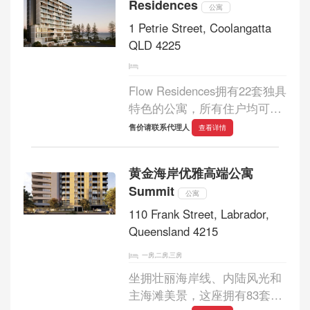
Residences
部郊区以...
公寓
1 Petrie Street, Coolangatta
QLD 4225
Flow Residences拥有22套独具
特色的公寓，所有住户均可饱
览彩虹湾和鲷鱼岩的壮丽全
售价请联系代理人
查看详情
景。这座12层高的建筑包括一
套独一无二的双层顶层公寓，
黄金海岸优雅高端公寓
以及整层和半层公寓。位于底
Summit
层的专属住户俱...
公寓
110 Frank Street, Labrador,
Queensland 4215
一房,二房,三房
坐拥壮丽海岸线、内陆风光和
主海滩美景，这座拥有83套优