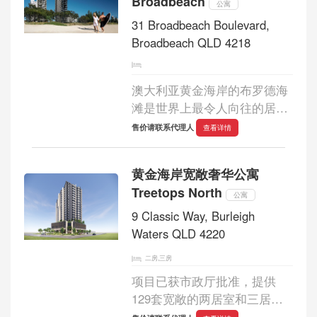
Broadbeach
升至 36 层高空...
公寓
31 Broadbeach Boulevard,
Broadbeach QLD 4218
澳大利亚黄金海岸的布罗德海
滩是世界上最令人向往的居住
地之一。这片海滨世外桃源仅
售价请联系代理人
查看详情
有22套极致奢华的住宅，坐拥
开阔的海岸线和壮丽的海景，
黄金海岸宽敞奢华公寓
出门即可享受精致的休闲生
Treetops North
活。距离大...
公寓
9 Classic Way, Burleigh
Waters QLD 4220
二房,三房
项目已获市政厅批准，提供
129套宽敞的两居室和三居室
公寓。大楼设有两层地下室和