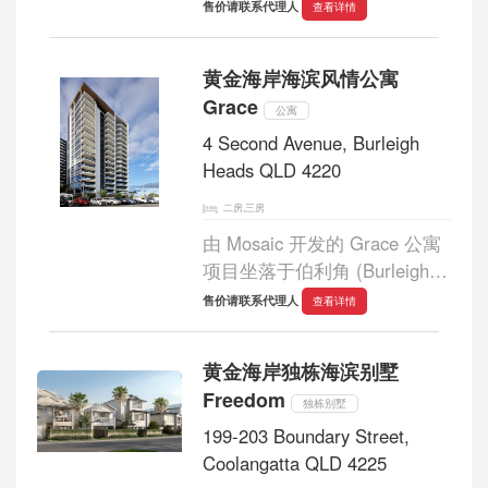
雅公寓的综合体可满足各种生
售价请联系代理人
查看详情
活方式的需求。优雅、现代且
精致，这座美丽的公寓群将让
黄金海岸海滨风情公寓
您每天都感受到家的温馨。...
Grace
公寓
4 Second Avenue, Burleigh
Heads QLD 4220
二房,三房
由 Mosaic 开发的 Grace 公寓
项目坐落于伯利角 (Burleigh
Heads) 高密度区域，是一座风
售价请联系代理人
查看详情
格现代、充满海岸风情且引人
注目的建筑。Grace完美诠释
黄金海岸独栋海滨别墅
了精致现代的生活方式，将伯
Freedom
利角（Burleigh Heads）...
独栋别墅
199-203 Boundary Street,
Coolangatta QLD 4225