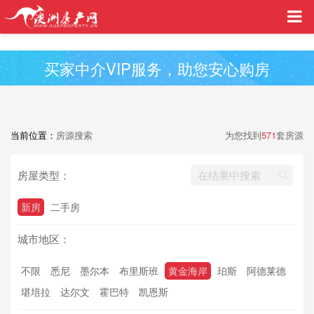
买家中介VIP服务，助您安心购房
当前位置：
房源搜索
为您找到
571
套房源
房屋类型：
新房
二手房
城市地区：
不限
悉尼
墨尔本
布里斯班
黄金海岸
珀斯
阿德莱德
堪培拉
达尔文
霍巴特
凯恩斯