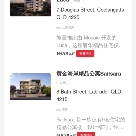
片区之中，在静谧安全...
公寓
7 Douglas Street, Coolangatta
QLD 4225
二房,三房
隆重推出由 Mosaic 开发的
Luca，这座奢华精品住宅仅有
31 套住宅，分布在 9 层楼
164万澳元起
查看详情
内，坐落于宁静的 Musgrave
街旁，距离黄金海岸标志性的
黄金海岸精品公寓Sailsara
Kirra 海滩仅咫尺之遥。这一全
新开发项目为您提供...
公寓
8 Bath Street, Labrador QLD
4215
三房
Sailsara 是一栋仅有9套住宅的
精品公寓楼，设计精巧，经久
耐看，旨在最大限度地利用空
59.9万澳元起
查看详情