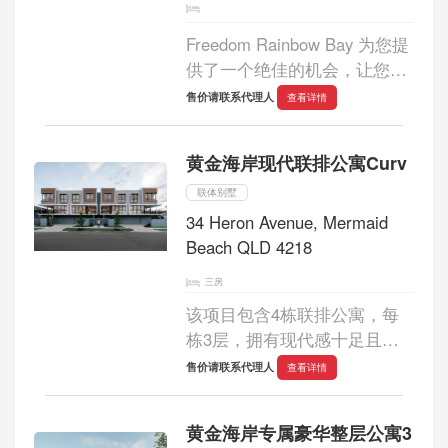
Freedom Rainbow Bay 为您提
供了一个绝佳的机会，让您拥
有仅有的 16 栋独立产权海滨
售价请联系代理人
查看详情
别墅之一，距离黄金海岸乃至
全世界最美丽的海滩仅几步之
黄金海岸现代联排公寓Curv
遥。每栋别墅都精心打造，既
散发着海滩小屋...
联体别墅
34 Heron Avenue, Mermaid
Beach QLD 4218
三房
该项目包含4栋联排公寓，每
栋3层，拥有现代感十足且富
有质感的外立面。Curv的设计
售价请联系代理人
查看详情
灵感源自其周边环境的优美景
色。从朝向、立面设计到色彩
黄金海岸专属豪华整层公寓3
搭配和材料选择，建造的每一