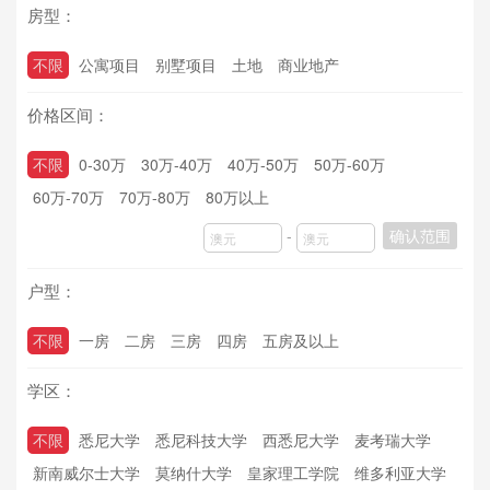
房型：
不限
公寓项目
别墅项目
土地
商业地产
价格区间：
不限
0-30万
30万-40万
40万-50万
50万-60万
60万-70万
70万-80万
80万以上
-
确认范围
户型：
不限
一房
二房
三房
四房
五房及以上
学区：
不限
悉尼大学
悉尼科技大学
西悉尼大学
麦考瑞大学
新南威尔士大学
莫纳什大学
皇家理工学院
维多利亚大学