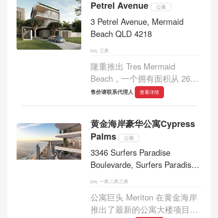
Petrel Avenue
个环节都旨...
公寓
3 Petrel Avenue, Mermaid
Beach QLD 4218
三房
隆重推出 Tres Mermaid
Beach，一个拥有面积从 264
平方米到 293 平方米不等的私
售价请联系代理人
查看详情
人住宅的专属开发项目。这个
精品住宅区仅有三栋豪华别
黄金海岸豪华公寓Cypress
墅，每一栋都旨在提供极致的
Palms
舒适与时尚。每栋别墅都...
公寓
3346 Surfers Paradise
Boulevarde, Surfers Paradise
QLD 4217
一房,二房,三房
公寓巨头 Meriton 在黄金海岸
推出了最新的公寓大楼项目，