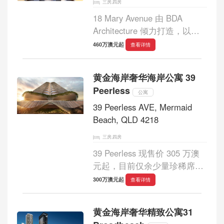
三房,四房
18 Mary Avenue 由 BDA
Architecture 倾力打造，以雕
塑般的建筑语言重塑城市天际
460万澳元起
查看详情
线。这座地标级塔楼，是
Sunland 创始人 Soheil
黄金海岸奢华海岸公寓 39
Abedian 的最新力作。秉承 建
Peerless
筑即艺术 的设计理念，项目不
公寓
仅延续其...
39 Peerless AVE, Mermaid
Beach, QLD 4218
三房,四房
39 Peerless 现售价 305 万澳
元起，目前仅余少量珍稀席
位，项目已正式动工，预计于
300万澳元起
查看详情
2027 年中竣工交付。整栋建筑
以优雅流畅的曲线美学勾勒天
黄金海岸奢华精致公寓31
际线，自街景自然延展，挺拔