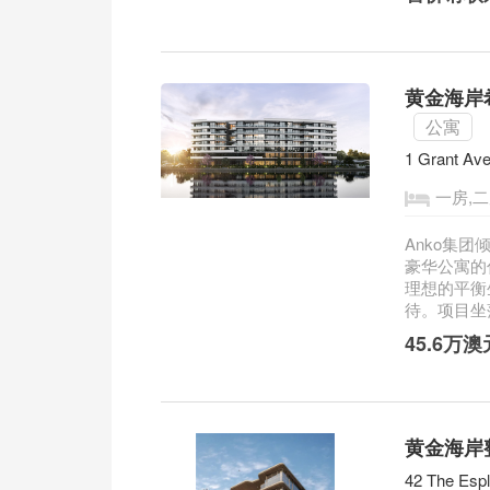
黄金海岸希望
公寓
1 Grant Av
一房,二
Anko集团倾
豪华公寓的住宅
理想的平衡
待。项目坐落
45.6万
黄金海岸整
42 The Esp