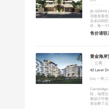
由 GRAY
宅散发着优
见卓识和匠心
作，每一个细
售价请联
黄金海岸宽敞
公寓
42 Laver D
一房,二
Cambridg
段，地理位
寓设计可饱
美诠释了活力