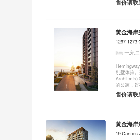
售价请联
黄金海岸空
1267-1273 
一房,二
Heming
别墅体验。这
Archit
的公寓，旨在
售价请联
黄金海岸河
19 Cannes 