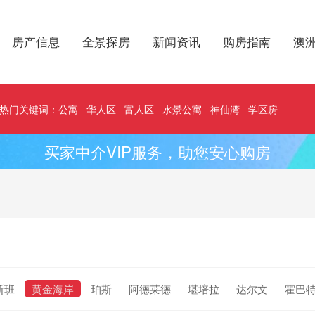
房产信息
全景探房
新闻资讯
购房指南
澳
热门关键词：
公寓
华人区
富人区
水景公寓
神仙湾
学区房
买家中介VIP服务，助您安心购房
斯班
黄金海岸
珀斯
阿德莱德
堪培拉
达尔文
霍巴