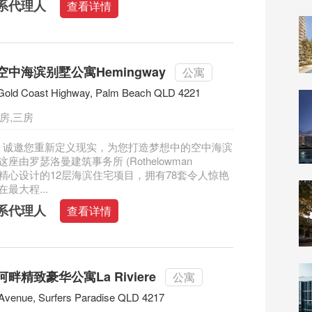
系代理人
查看详情
中海滨别墅公寓Hemingway
公寓
Gold Coast Highway, Palm Beach QLD 4221
房,三房
way 诚邀您重新定义现实，为您打造梦想中的空中海滨
座由罗瑟洛曼建筑事务所 (Rothelowman
ects) 精心设计的12层海滨住宅项目，拥有78套令人惊艳
最大程...
系代理人
查看详情
畔精致豪华公寓La Riviere
公寓
Avenue, Surfers Paradise QLD 4217