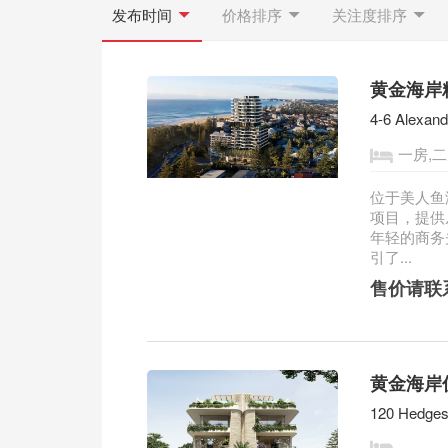
发布时间
价格排序
关注度排序
黄金海岸精致
4-6 Alexan
一房,二
位于美人鱼海滩
项目，提供
年轻的商务
引了...
售价请联
黄金海岸优
120 Hedges