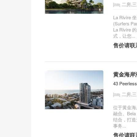
二房,三
La Riv
(Surfer
La Riv
式，让您...
售价请联
黄金海岸海
43 Peerles
二房,
位于黄金海
融合。Bel
结合，打造
事务...
售价请联