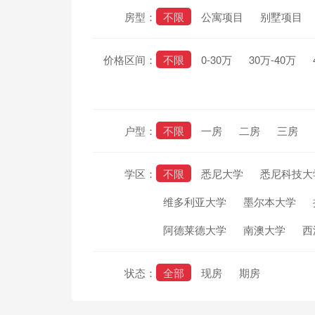
房型：
不限
公寓项目
别墅项目
价格区间：
不限
0-30万
30万-40万
户型：
不限
一房
二房
三房
学区：
不限
悉尼大学
悉尼科技大
维多利亚大学
墨尔本大学
阿德莱德大学
南澳大学
西
状态：
全部
现房
期房