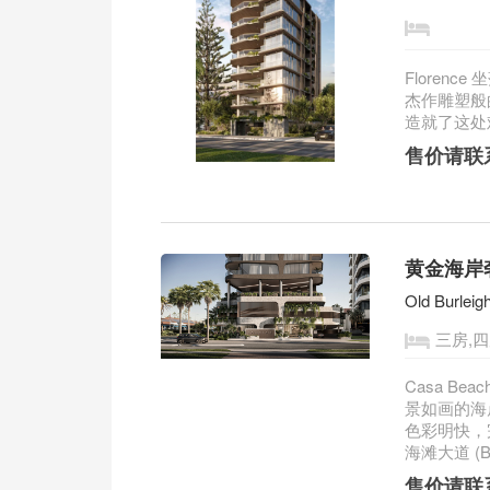
Floren
杰作雕塑般
造就了这处
售价请联
黄金海岸奢
Old Burlei
三房,
Casa Be
景如画的海
色彩明快，完美
海滩大道 (B.
售价请联