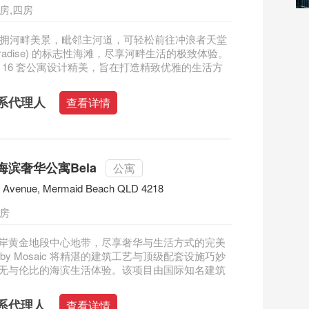
房,四房
ire 坐拥河畔美景，毗邻主河道，可轻松前往冲浪者天堂
s Paradise) 的标志性海滩，尽享河畔生活的极致体验。
ire 的 16 套公寓设计精美，旨在打造精致优雅的生活方
系代理人
查看详情
滨奢华公寓Bela
公寓
s Avenue, Mermaid Beach QLD 4218
三房
岸黄金地段中心地带，尽享奢华与生活方式的完美
a by Mosaic 将精湛的建筑工艺与顶级配套设施巧妙
无与伦比的海滨生活体验。该项目由国际知名建筑
系代理人
查看详情