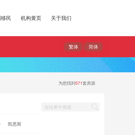
洲移民
机构黄页
关于我们
为您找到
571
套房源
特
凯恩斯