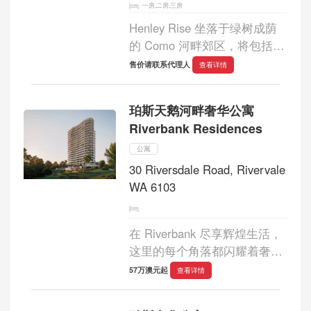
一房,二房,三房
Henley Rise 坐落于绿树成荫
的 Como 河畔郊区，将包括单
间公寓、一居室、两居室和三
售价请联系代理人
查看详情
居室设计，并配备大量公共设
施。其每一处住宅都力求完美
珀斯天鹅河畔奢华公寓
地利用这一优越的地理位置，
Riverbank Residences
享有坎宁河和...
公寓
30 Riversdale Road, Rivervale
WA 6103
在 Riverbank 尽享辉煌生活，
这里的每个角落都闪耀着奢华
的光芒。Riverbank 大厦高 20
57万澳元起
查看详情
层，坐落在繁华的 Rivervale
Springs 区宁静的天鹅河畔，