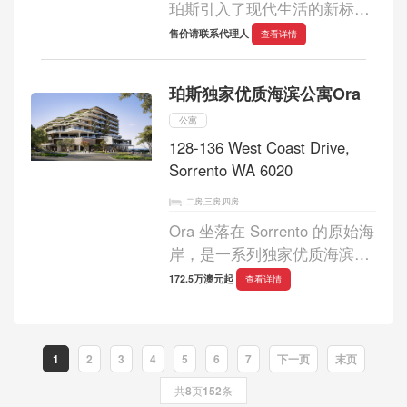
珀斯引入了现代生活的新标
杆，将现代优雅与郊区的传统
售价请联系代理人
查看详情
魅力融为一体。这个精品开发
项目目前正在建设中，仅提供
珀斯独家优质海滨公寓Ora
15 套独特的两居室公寓，每套
公寓均采用高端饰...
公寓
128-136 West Coast Drive,
Sorrento WA 6020
二房,三房,四房
Ora 坐落在 Sorrento 的原始海
岸，是一系列独家优质海滨住
宅，旨在让居民沉浸在沿海生
172.5万澳元起
查看详情
活的精髓中。Ora 提供一系列
两居室和三居室公寓，以及有
限的三居室和四居室顶层公
1
2
3
4
5
6
7
下一页
末页
寓，为拥抱印...
共
8
页
152
条