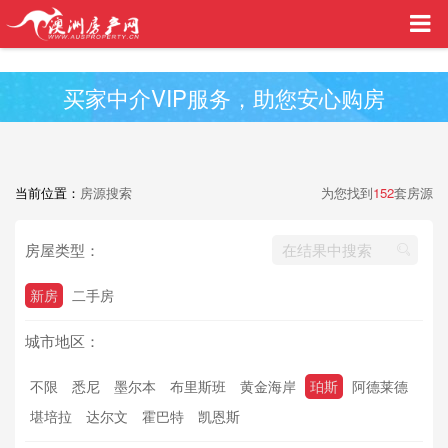
买家中介VIP服务，助您安心购房
当前位置：
房源搜索
为您找到
152
套房源
房屋类型：
新房
二手房
城市地区：
不限
悉尼
墨尔本
布里斯班
黄金海岸
珀斯
阿德莱德
堪培拉
达尔文
霍巴特
凯恩斯