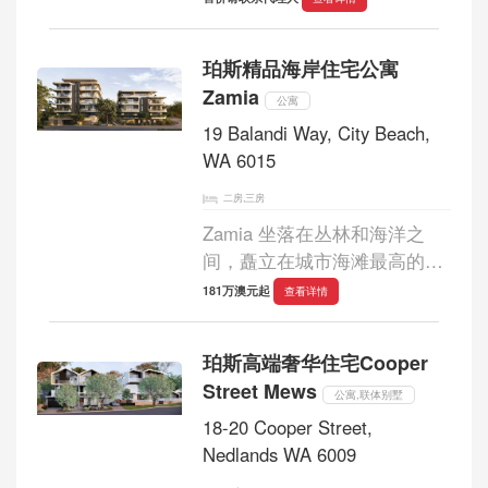
建筑都彰显着独特的个性和特
色。所有建筑均提供一居室、
珀斯精品海岸住宅公寓
两居室和三居室公寓，专为当
Zamia
地自住...
公寓
19 Balandi Way, City Beach,
WA 6015
二房,三房
Zamia 坐落在丛林和海洋之
间，矗立在城市海滩最高的山
脊之一上，从高处可以欣赏到
181万澳元起
查看详情
最美的风景。这 31 套精品住
宅可以一览无余地欣赏到从城
珀斯高端奢华住宅Cooper
市天际线和邻近的高尔夫球场
Street Mews
到周围丛林的...
公寓,联体别墅
18-20 Cooper Street,
Nedlands WA 6009