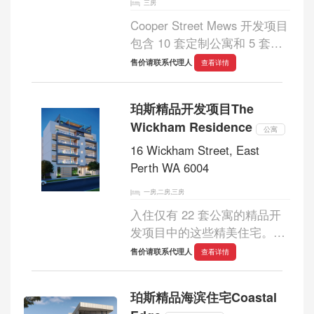
三房
Cooper Street Mews 开发项目
包含 10 套定制公寓和 5 套豪
华联排别墅，完美融合了现代
售价请联系代理人
查看详情
生活与高端奢华，坐落于绿树
成荫的 Nedlands 成熟郊区。
珀斯精品开发项目The
户型经过精心设计，以满足现
Wickham Residence
代生活的需求，宽...
公寓
16 Wickham Street, East
Perth WA 6004
一房,二房,三房
入住仅有 22 套公寓的精品开
发项目中的这些精美住宅。提
供有限的一居室和两居室平面
售价请联系代理人
查看详情
图选择，所有平面图均拥有超
大的内部空间和室外空间，专
珀斯精品海滨住宅Coastal
为现代生活而设计。 为了追求