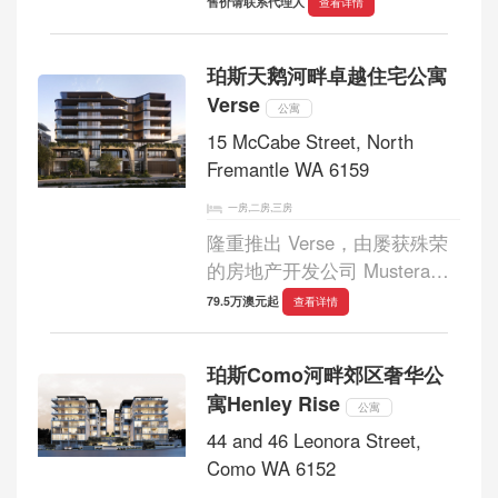
售价请联系代理人
查看详情
貌。这将为企业和个人投资
者，以及追求丰厚回报的自住
珀斯天鹅河畔卓越住宅公寓
业主带来新的机遇。 Azzura
Verse
Square 将坐落于西...
公寓
15 McCabe Street, North
Fremantle WA 6159
一房,二房,三房
隆重推出 Verse，由屡获殊荣
的房地产开发公司 Mustera
Property Group 打造，仅提供
79.5万澳元起
查看详情
42 套卓越住宅的精品系列。
Verse 坐落于标志性的天鹅河
珀斯Como河畔郊区奢华公
畔，与珀斯最珍贵的自然地标
寓Henley Rise
之一有着难得的联系。...
公寓
44 and 46 Leonora Street,
Como WA 6152