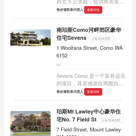
西北 5 公里处，提供两居室、
三居室和四居室住宅，为绿树
售价请联系代理人
查看详情
成荫的格兰达洛带来非凡设
计。这些令人叹为观止的联排
南珀斯Como河畔郊区豪华
别墅坐落于两条美丽的水道之
住宅Sevens
间，隐秘于珀...
公寓,联体别墅
1 Wooltana Street, Como WA
6152
Sevens Como 是一个富有远见
的项目，其灵感源自周围自然
环境的美丽与宁静。以坎宁河
售价请联系代理人
查看详情
为背景，从流畅的建筑外墙线
条到丰富的室内色调，每一个
珀斯Mt Lawley中心豪华住
设计元素都经过精心设计，旨
宅No. 7 Field St
在营造宁静...
公寓,联体别墅
7 Field Street, Mount Lawley