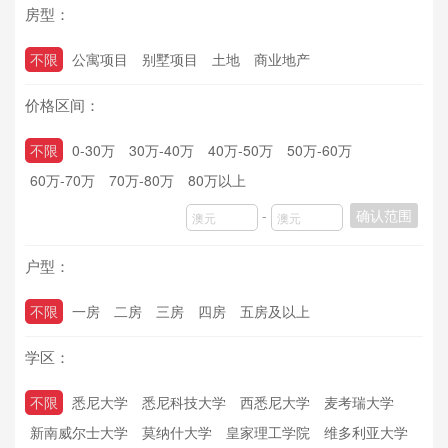
房型：
不限
公寓项目
别墅项目
土地
商业地产
价格区间：
不限
0-30万
30万-40万
40万-50万
50万-60万
60万-70万
70万-80万
80万以上
-
确认范围
户型：
不限
一房
二房
三房
四房
五房及以上
学区：
不限
悉尼大学
悉尼科技大学
西悉尼大学
麦考瑞大学
新南威尔士大学
莫纳什大学
皇家理工学院
维多利亚大学