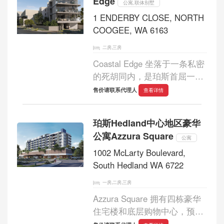
Edge
极致奢...
公寓,联体别墅
1 ENDERBY CLOSE, NORTH
COOGEE, WA 6163
二房,三房
Coastal Edge 坐落于一条私密
的死胡同内，是珀斯首屈一指
的海滨胜地之一，提供悠闲奢
售价请联系代理人
查看详情
华的生活方式。Coastal Edge
由备受赞誉的 CAPA 建筑事务
珀斯Hedland中心地区豪华
所精心设计，融合了 5 套高品
公寓Azzura Square
质联排别墅和 9...
公寓
1002 McLarty Boulevard,
South Hedland WA 6722
一房,二房,三房
Azzura Square 拥有四栋豪华
住宅楼和底层购物中心，预计
将彻底改变南黑德兰地区的面