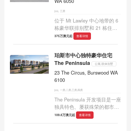
WA 6050
三房
位于 Mt Lawley 中心地带的 6
栋豪华联排别墅和 21 栋住
宅，数量有限。 No. 7 Field St
375万澳元起
查看详情
住宅以其共同的红砖建筑语
言、拱形栏杆和金属细节，构
珀斯市中心独特豪华住宅
成了通透开阔的开放式阳台，
The Peninsula
以此致敬其所在位...
公寓,联体别墅
23 The Circus, Burswood WA
6100
一房,二房,三房,四房
The Peninsula 开发项目是一座
独具特色、屡获殊荣的都市绿
洲，拥有一系列豪华公寓和联
109.8万澳元起
查看详情
排别墅，掩映于风景优美的公
园和花园之中。The Peninsula