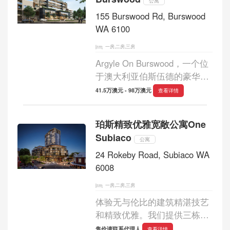
起价 $450,...
公寓
155 Burswood Rd, Burswood
WA 6100
一房,二房,三房
Argyle On Burswood，一个位
于澳大利亚伯斯伍德的豪华公
寓项目，是您理想的城市生活
41.5万澳元 - 98万澳元
查看详情
方式的体现。项目距离珀斯市
中心仅2公里，周边环绕着风
珀斯精致优雅宽敞公寓One
景如画的公园、咖啡馆、餐
Subiaco
馆、河边的步行道...
公寓
24 Rokeby Road, Subiaco WA
6008
一房,二房,三房
体验无与伦比的建筑精湛技艺
和精致优雅。我们提供三栋风
格各异的建筑供您选择，每栋
售价请联系代理人
查看详情