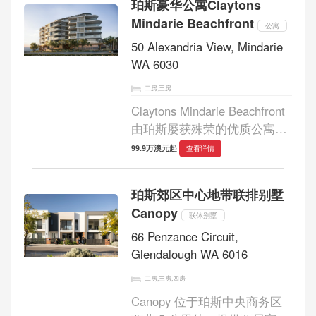
珀斯豪华公寓Claytons
其永恒的建筑曲线映照着涟漪
Mindarie Beachfront
和自由流动的迷人海...
公寓
50 Alexandria View, Mindarie
WA 6030
二房,三房
Claytons Mindarie Beachfront
由珀斯屡获殊荣的优质公寓开
发商 Edge 开发，并与 Hillam
99.9万澳元起
查看详情
Architects 合作打造，为居民
提供豪华公寓生活的体验。...
珀斯郊区中心地带联排别墅
Canopy
联体别墅
66 Penzance Circuit,
Glendalough WA 6016
二房,三房,四房
Canopy 位于珀斯中央商务区