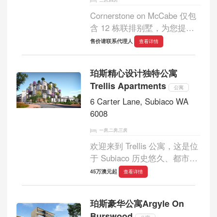
Cornerstone on McCabe 仅包
含 12 栋联排别墅，为您提供
融入亲密社区的机会。每栋别
售价请联系代理人
查看详情
墅都设计私密奢华，并与迷人
的北弗里曼特尔海岸线紧密相
珀斯精心设计独特公寓
连。住户可以享受北弗里曼特
Trellis Apartments
尔独特的活力文化...
公寓
6 Carter Lane, Subiaco WA
6008
一房,二房,三房
欢迎来到 Trellis 公寓，这是位
于 Subiaco 历史悠久、都市繁
华街区的一系列精心设计的住
45万澳元起
查看详情
宅。Trellis 公寓拥有一系列独
特的特色，将为西澳大利亚的
珀斯豪华公寓Argyle On
建筑树立新的标杆。 -1 卧室
Burswood