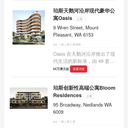
景房、花园别墅和 Avonmore
珀斯天鹅河沿岸现代豪华公
露台房，是著名 Hartree +
寓Oasis
Associates 建筑事务...
公寓
9 Wren Street, Mount
Pleasant, WA 6153
一房,二房,三房,四房
Oasis 在天鹅河沿岸推出了现
代生活的新标准，由 49 套豪
华住宅组成，由 DevelopWise
65万澳元起
查看详情
受人尊敬的团队打造。Oasis
体现了现代优雅和精致，为珀
珀斯创新性高端公寓Bloom
斯最令人垂涎的地方之一
Residences
Mount Pleasant 带来了高...
公寓
95 Broadway, Nedlands WA
6009
一房,二房,三房