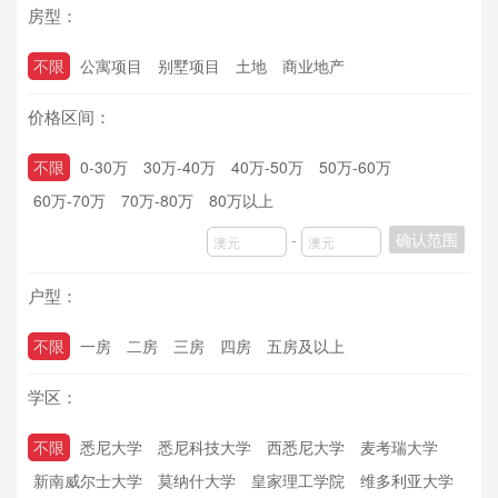
房型：
不限
公寓项目
别墅项目
土地
商业地产
价格区间：
不限
0-30万
30万-40万
40万-50万
50万-60万
60万-70万
70万-80万
80万以上
-
确认范围
户型：
不限
一房
二房
三房
四房
五房及以上
学区：
不限
悉尼大学
悉尼科技大学
西悉尼大学
麦考瑞大学
新南威尔士大学
莫纳什大学
皇家理工学院
维多利亚大学