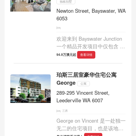
独栋别墅
Newton Street, Bayswater, WA
6053
欢迎来到 Bayswater Junction
一个精品开发项目中仅包含 11
套全新住宅的独家集合，为在
94.9万澳元起
查看详情
珀斯交通最便利的市中心郊区
之一获得高质量的新建住宅提
珀斯三居室豪华住宅公寓
供了难得的机会。由于只剩下
George
四套房屋，这...
公寓
289-295 Vincent Street,
Leederville WA 6007
三房
George on Vincent 是一处独一
无二的住宅项目，也是该地区
唯一一个完全由三居室豪华住