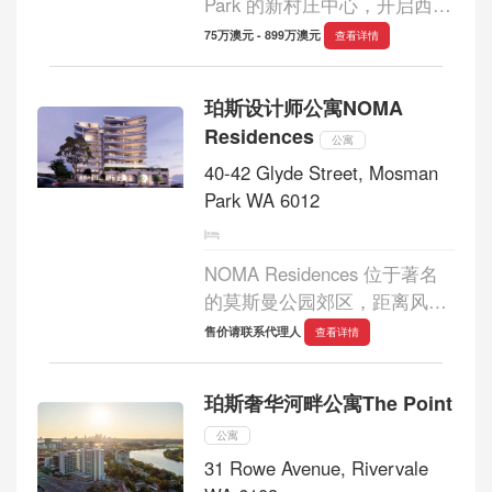
Park 的新村庄中心，开启西部
郊区生活的新时代。一套全新
75万澳元 - 899万澳元
查看详情
的住宅和充满活力的零售、餐
饮场所，环境优雅，体现了莫
珀斯设计师公寓NOMA
斯曼公园的特色、社区和受欢
Residences
迎的生活方式。在...
公寓
40-42 Glyde Street, Mosman
Park WA 6012
NOMA Residences 位于著名
的莫斯曼公园郊区，距离风景
如画的天鹅河和印度洋仅数分
售价请联系代理人
查看详情
钟路程。该开发项目包括 53
套设计师公寓，每套公寓都有
珀斯奢华河畔公寓The Point
自己独特的特色，以及 3 个面
向 Glyde Street 的商...
公寓
31 Rowe Avenue, Rivervale