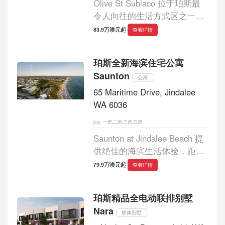
Olive St Subiaco 位于珀斯最
令人向往的生活方式区之一，
提供一系列专为现代生活而设
83.9万澳元起
查看详情
计的精品高端公寓。项目建设
正在顺利进行中，预计将于
珀斯全新海滨住宅公寓
2025 年 8 月竣工这为在
Saunton
Subiaco 中心地带拥有全...
公寓
65 Maritime Drive, Jindalee
WA 6036
一房,二房,三房,四房
Saunton at Jindalee Beach 提
供绝佳的海滨生活体验，距离
珀斯中央商务区仅 30 分钟路
79.9万澳元起
查看详情
程。这座全新公寓项目提供一
至四居室户型，每套公寓的设
珀斯精品全电动联排别墅
计都与海岸线的自然美景相得
Nara
益彰。Saunton 目...
联体别墅