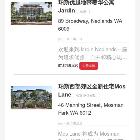
珀斯优越地带奢华公寓
纱，并推出了一系列精心策划
Jardin
的定制住宅...
公寓
89 Broadway, Nedlands WA
6009
一房,二房,三房
欢迎来到Jardin Nedlands一座
为追求优雅、自由和精心规划
生活的人士打造的珍稀建筑。
57.5万澳元起
查看详情
它由澳大利亚著名的Hassell
Studio设计，坐拥天鹅河和珀
珀斯西部郊区全新住宅Mos
斯中央商务区的壮丽景色，拥
Lane
有宽敞的室内空间...
公寓,联体别墅
46 Manning Street, Mosman
Park WA 6012
一房,二房,三房
Mos Lane 将成为 Mosman