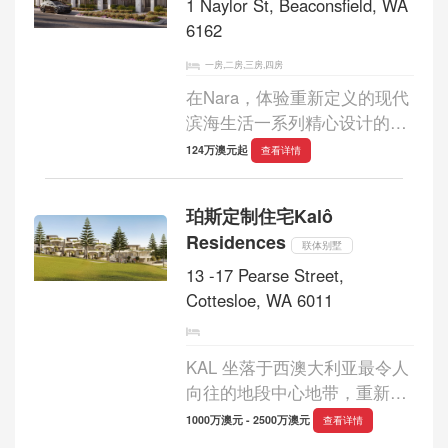
1 Naylor St, Beaconsfield, WA
6162
一房,二房,三房,四房
在Nara，体验重新定义的现代
滨海生活一系列精心设计的全
电动联排别墅，兼具舒适性、
124万澳元起
查看详情
可持续性和经久不衰的风格。
这座精品社区位于比肯斯菲尔
珀斯定制住宅Kalô
德，地理位置优越，距离南海
Residences
滩和弗里...
联体别墅
13 -17 Pearse Street,
Cottesloe, WA 6011
KAL 坐落于西澳大利亚最令人
向往的地段中心地带，重新定
义了现代生活的精髓。该系列
1000万澳元 - 2500万澳元
查看详情
仅包含九套定制住宅，包括海