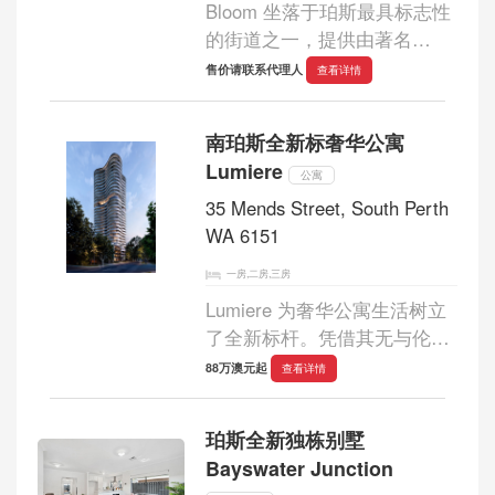
Bloom 坐落于珀斯最具标志性
的街道之一，提供由著名
Hassell 工作室设计的高端公
售价请联系代理人
查看详情
寓生活，周围环绕着各种完善
的配套设施和户外活动。我们
南珀斯全新标奢华公寓
提供一系列现代化住宅，助您
Lumiere
轻松找到心仪的...
公寓
35 Mends Street, South Perth
WA 6151
一房,二房,三房
Lumiere 为奢华公寓生活树立
了全新标杆。凭借其无与伦比
的地理位置、精致的公寓和令
88万澳元起
查看详情
人叹为观止的建筑风格，它已
成为南珀斯最炙手可热的地
珀斯全新独栋别墅
标。Lumiere 的室内设计巧妙
Bayswater Junction
融合了光与材质...