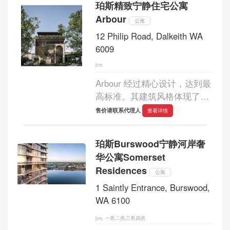
珀斯精致宁静住宅公寓
的氛围。精致的材质和有机的
Arbour
纹理呼应了...
公寓
12 Philip Road, Dalkeith WA
6009
Arbour 经过精心设计，达到最
高标准。其建筑风格体现了当
地特色，拱形造型与周围的历
售价请联系代理人
查看详情
史建筑相呼应，营造出一种恢
弘的气势。Arbour 采用石灰石
珀斯Burswood宁静河岸奢
覆层、纹理混凝土和凹槽玻
华公寓Somerset
璃，灵感源自...
Residences
公寓
1 Saintly Entrance, Burswood,
WA 6100
一房,二房,三房,四房