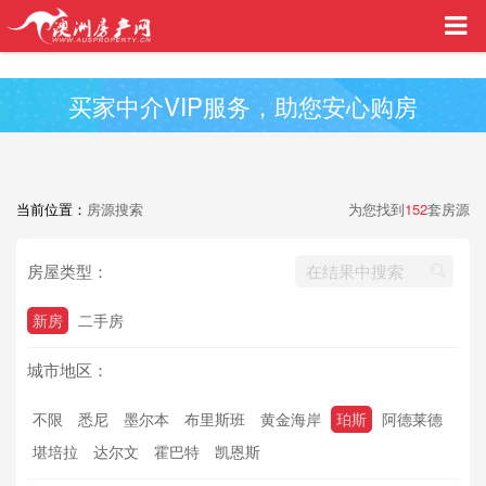
买家中介VIP服务，助您安心购房
当前位置：
房源搜索
为您找到
152
套房源
房屋类型：
新房
二手房
城市地区：
不限
悉尼
墨尔本
布里斯班
黄金海岸
珀斯
阿德莱德
堪培拉
达尔文
霍巴特
凯恩斯