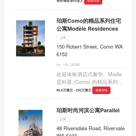
售价请联系代理人
查看详情
宅组成的住宅小区，其设计旨
在营造更温馨舒适的居家氛
珀斯Como的精品系列住宅
围，而非公寓，所有住宅均配
公寓Modèle Residences
备两间浴室和...
公寓
150 Robert Street, Como WA
6152
一房,二房,四房
欢迎体验酒店式奢华。Modle
是科莫 (Como) 的精品系列，
仅提供 18 套公寓住宅和顶层
86.6万澳元 - 230万澳元
查看详情
公寓，目前仅剩最后两套。由
SKS 集团精心打造，该集团拥
珀斯时尚河滨公寓Parallel
有全球顶级酒店的设计和开发
经验，每套住...
公寓
48 Riversdale Road, Rivervale
WA 6103