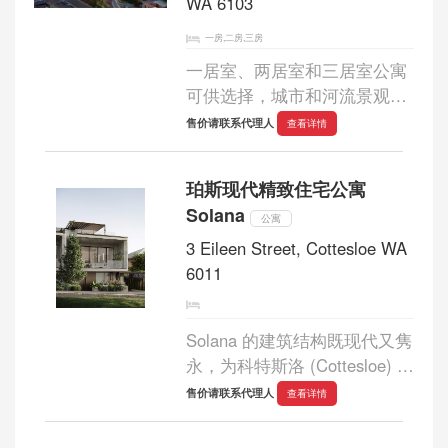
WA 6103
一房,二房,三房
一居室、两居室和三居室公寓
可供选择，城市和河流景观、
世界一流的设施以及家门口令
售价请联系代理人
查看详情
人兴奋的底层商业区，您全新
的奢华河畔生活方式正等着
珀斯现代精致住宅公寓
您！...
Solana
公寓
3 Eileen Street, Cottesloe WA
6011
Solana 的建筑结构既现代又隽
永，为科特斯洛 (Cottesloe) 地
区增添了精致而经典的韵味。
售价请联系代理人
查看详情
醒目的线性造型和精心的布
局，完美地诠释了宏伟与私密