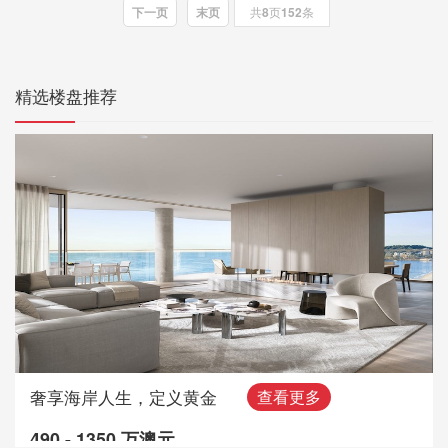
下一页
末页
共
8
页
152
条
精选楼盘推荐
奢享海岸人生，定义黄金
查看更多
490 - 1350 万澳元