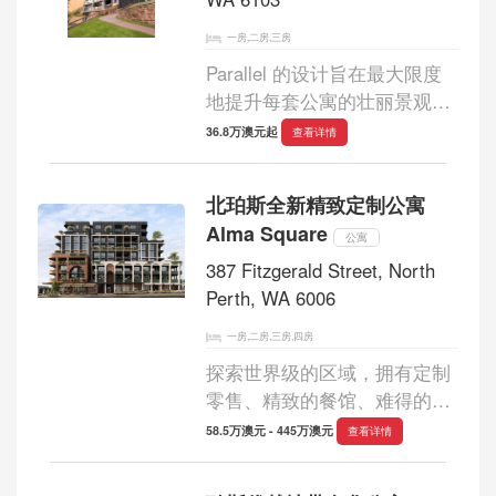
一房,二房,三房
Parallel 的设计旨在最大限度
地提升每套公寓的壮丽景观。
引人注目的锯齿状悬臂结构令
36.8万澳元起
查看详情
人印象深刻，其视觉韵律赋予
了立面活力。每套 Parallel 河
北珀斯全新精致定制公寓
滨公寓都令人叹为观止。无论
Alma Square
是惊叹于落...
公寓
387 Fitzgerald Street, North
Perth, WA 6006
一房,二房,三房,四房
探索世界级的区域，拥有定制
零售、精致的餐馆、难得的商
业机会和新时代的住宅生活。
58.5万澳元 - 445万澳元
查看详情
Alma Square 为北珀斯翠绿的
街景揭开了全新精致生活的面