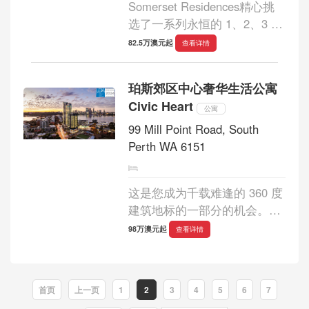
Somerset Residences精心挑
选了一系列永恒的 1、2、3 和
4 卧室住宅，坐落在Burswood
82.5万澳元起
查看详情
半岛顶端的天鹅河宁静河岸
上，标志着备受期待的
珀斯郊区中心奢华生活公寓
Burswood的到来，为环绕历史
Civic Heart
悠久的贝尔蒙特赛马场的 2.5
公寓
公...
99 Mill Point Road, South
Perth WA 6151
这是您成为千载难逢的 360 度
建筑地标的一部分的机会。
Civic Heart将照亮河南的天际
98万澳元起
查看详情
线，以尊贵的生活和城市景观
的壮丽景色为缩影。住宅和顶
层公寓，从裙楼和塔楼的宽阔
首页
上一页
1
2
3
4
5
6
7
曲线，到精美...