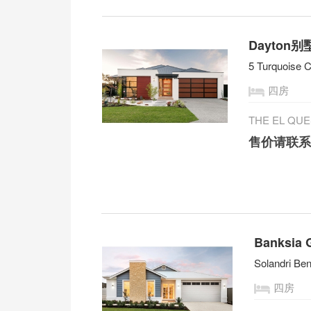
Dayton别
5 Turquoise 
四房
THE EL Q
售价请联
Banksia
Solandri Be
四房