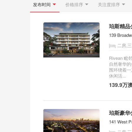
发布时间
价格排序
关注度排序
珀斯精品公寓
139 Broadw
二房,
Rivea
自然奢华的生
围环绕着一
休闲活...
139.9万
珀斯豪华公
141 West P
二房,