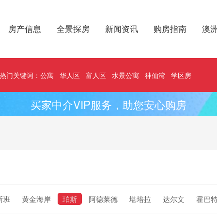
房产信息
全景探房
新闻资讯
购房指南
澳
热门关键词：
公寓
华人区
富人区
水景公寓
神仙湾
学区房
买家中介VIP服务，助您安心购房
斯班
黄金海岸
珀斯
阿德莱德
堪培拉
达尔文
霍巴