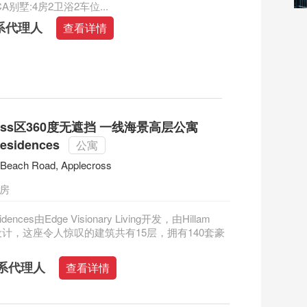
CA别墅:4房2卫浴2车位...
系代理人
查看详情
cross区360度无遮挡 一线海景高层公寓
Residences
公寓
 Beach Road, Applecross
三房
sidences由Edge Visionary Living开发，由Hillam
ects设计，这座令人惊叹的建筑共有15层，拥有140套豪
系代理人
查看详情