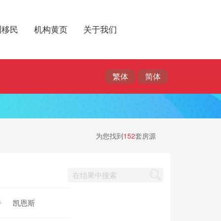
洲移民
机构黄页
关于我们
为您找到
152
套房源
特
凯恩斯