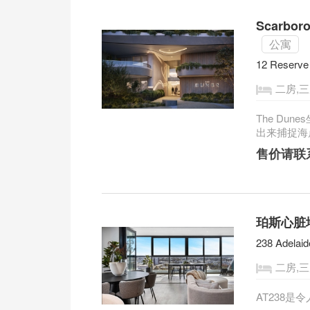
Scarb
公寓
12 Reserve
二房,
The Du
出来捕捉海岸
售价请联
珀斯心脏地
238 Adelaid
二房,
AT238是