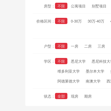
房型：
不限
公寓项目
别墅项目
价格区间：
不限
0-30万
30万-40万
户型：
不限
一房
二房
三房
学区：
不限
悉尼大学
悉尼科技大
维多利亚大学
墨尔本大学
阿德莱德大学
南澳大学
西
状态：
全部
现房
期房