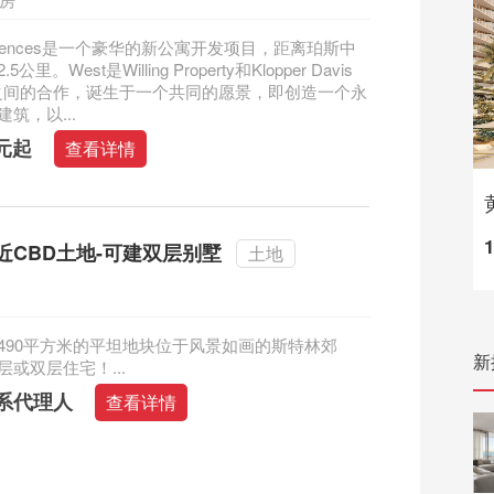
esidences是一个豪华的新公寓开发项目，距离珀斯中
里。West是Willing Property和Klopper Davis
ects之间的合作，诞生于一个共同的愿景，即创造一个永
筑，以...
澳元起
查看详情
近CBD土地-可建双层别墅
土地
490平方米的平坦地块位于风景如画的斯特林郊
新
或双层住宅！...
系代理人
查看详情