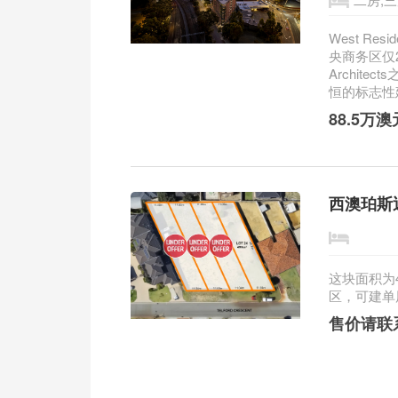
West R
央商务区仅2.5公
Archit
恒的标志性建
88.5万
西澳珀斯
这块面积为
区，可建单层
售价请联