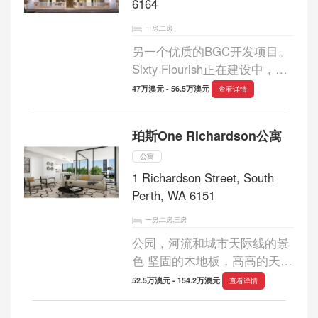
6164
一房,二房
另一个优质的BGC开发项目。
Sixty Flourish正在建设中，估
计将在2018年中期完成，这个
47万澳元 - 56.5万澳元
查看详情
绝佳的机会不容错过！ Sixty
Flourish酒店位于Atwell的
珀斯One Richardson公寓
Harvest Lakes中心，是一座仅
有59间公寓的精品开发中心...
公寓
1 Richardson Street, South
Perth, WA 6151
一房,二房,三房
公园，河流和城市天际线的景
色 坚固的木地板，高高的天花
板，欧式感应炉灶等等！ 宽敞
52.5万澳元 - 154.2万澳元
查看详情
的室内设计 靠近南珀斯海滩和
中央商务区 在Richardson公园