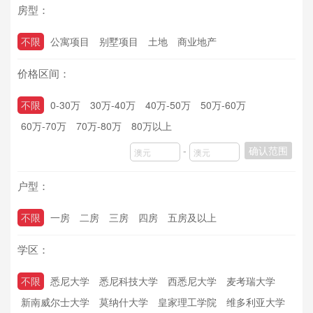
房型：
不限
公寓项目
别墅项目
土地
商业地产
价格区间：
不限
0-30万
30万-40万
40万-50万
50万-60万
60万-70万
70万-80万
80万以上
-
确认范围
户型：
不限
一房
二房
三房
四房
五房及以上
学区：
不限
悉尼大学
悉尼科技大学
西悉尼大学
麦考瑞大学
新南威尔士大学
莫纳什大学
皇家理工学院
维多利亚大学