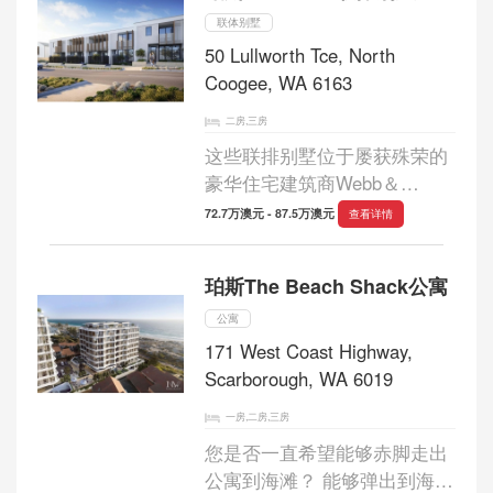
个细节都拥...
联体别墅
50 Lullworth Tce, North
Coogee, WA 6163
二房,三房
这些联排别墅位于屡获殊荣的
豪华住宅建筑商Webb＆
Brown-Neaves，坐落在世界级
72.7万澳元 - 87.5万澳元
查看详情
的Port Coogee码头，距离白
色沙滩，蓝色海水和绿色公园
珀斯The Beach Shack公寓
仅有几步之遥。 库吉港位于弗
里曼特尔以南5公里处。...
公寓
171 West Coast Highway,
Scarborough, WA 6019
一房,二房,三房
您是否一直希望能够赤脚走出
公寓到海滩？ 能够弹出到海