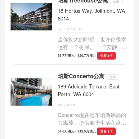
珀斯Treehouse公寓
公寓
创新，...
18 Hortus Way, Jolimont, WA
6014
一房,二房,三房
当你长大的时候，也许你很幸
运有一个树屋。 一个安静，特
殊的地方，你可以逃脱，玩
58.7万澳元 - 120.7万澳元
查看详情
耍，让你的想象力疯狂。 这是
我们在Jolimont最新的50套公
珀斯Concerto公寓
寓开发设计中捕捉到的一种情
公寓
绪。 Treeh...
189 Adelaide Terrace, East
Perth, WA 6004
二房,三房
Concerto现在是东珀斯最高的
公寓楼，提供豪华生活和度假
风格的设施，位置优越，充分
54.6万澳元 - 212.5万澳元
查看详情
利用这座城市令人兴奋的复