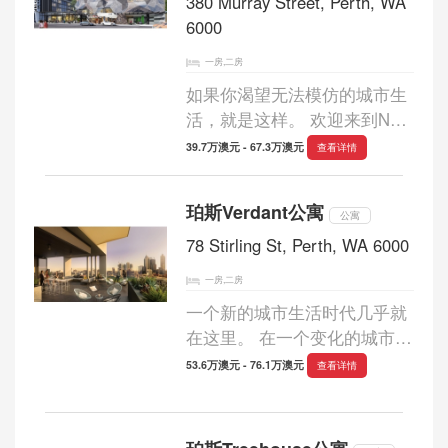
380 Murray Street, Perth, WA
6000
一房,二房
如果你渴望无法模仿的城市生
活，就是这样。 欢迎来到NV
公寓，这是您在珀斯市脉动中
39.7万澳元 - 67.3万澳元
查看详情
心的精致新家。 拥有超过30层
的401间别致公寓，位于珀斯
珀斯Verdant公寓
杰出的墨累街。 NV
公寓
Apartments酒店位于城市...
78 Stirling St, Perth, WA 6000
一房,二房
一个新的城市生活时代几乎就
在这里。 在一个变化的城市中
心是理想的位置 - 比以往任何
53.6万澳元 - 76.1万澳元
查看详情
时候都更接近一切。 这是新的
生活方式。 这是翠绿的。 与
城市环境完美融合，利用生态