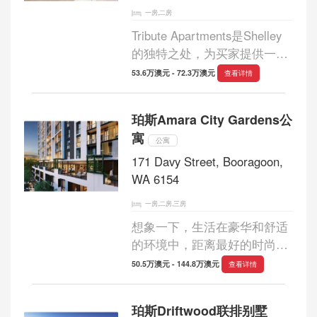
一房,二房
Tribute Apartments是Shelley
的独特之处，为买家提供一次
性的机会，让他们以实惠的价
53.6万澳元 - 72.3万澳元
查看详情
格在美丽的河滨郊区获得立足
点。 建筑设计混合开发包括一
珀斯Amara City Gardens公
个咖啡厅，办公室和14个单人
寓
和两个床公寓。...
公寓
171 Davy Street, Booragoon,
WA 6154
一房,二房,三房
想象一下，生活在豪华和舒适
的环境中，距离最好的时尚，
餐饮，电影院和娱乐场所仅几
50.5万澳元 - 144.8万澳元
查看详情
步之遥。 一个私人绿洲，您可
以想到的一切都在您的指尖。
珀斯Driftwood联排别墅
Amara City Gardens酒店的每