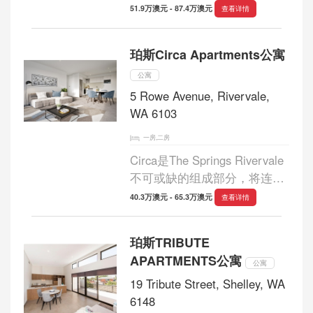
距离天鹅河仅有几步之遥。 40
51.9万澳元 - 87.4万澳元
查看详情
号公寓是一间瓷砖升级公寓。
位于2楼，面向NE，拥有13平
珀斯Circa Apartments公寓
方米的宽敞阳台和86平方米的
内部生活空间。...
公寓
5 Rowe Avenue, Rivervale,
WA 6103
一房,二房
Circa是The Springs Rivervale
不可或缺的组成部分，将连接
居民与周围社区，以及各种体
40.3万澳元 - 65.3万澳元
查看详情
育，休闲，娱乐，位于十公里
范围内的零售，运输和社区景
珀斯TRIBUTE
点。 Circa为您提供了一种您
APARTMENTS公寓
在其他任何地方...
公寓
19 Tribute Street, Shelley, WA
6148