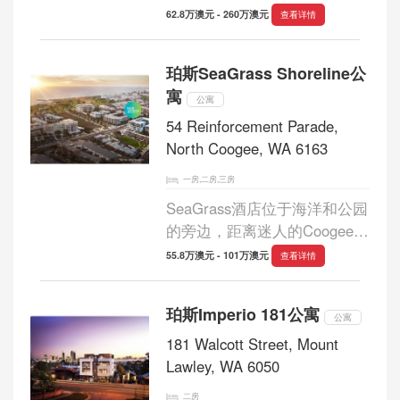
滩，而无需打包车和旅行？ 或
62.8万澳元 - 260万澳元
查看详情
者坐在自己家的私密空间里看
着海浪滚滚而来？ 那么The
珀斯SeaGrass Shoreline公
Beach Shack - Scarborough就
寓
是您的最佳选择。...
公寓
54 Reinforcement Parade,
North Coogee, WA 6163
一房,二房,三房
SeaGrass酒店位于海洋和公园
的旁边，距离迷人的Coogee
Beach白沙滩不到500米。 环
55.8万澳元 - 101万澳元
查看详情
形公园的长绿带从海岸线的顶
部一直延伸到海滩行人天桥。
珀斯Imperio 181公寓
在公园内，有社区烧烤，游乐
公寓
场，乒乓球桌和长...
181 Walcott Street, Mount
Lawley, WA 6050
二房