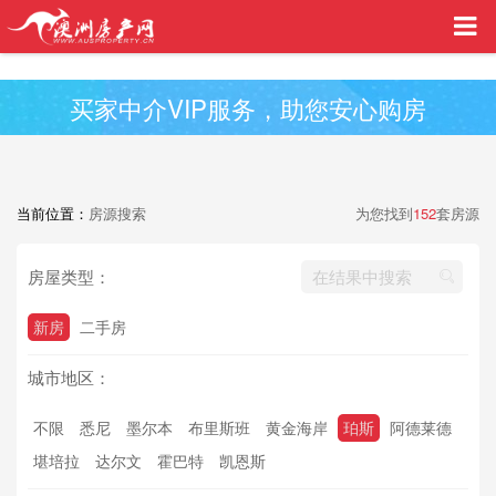
买家中介VIP服务，助您安心购房
当前位置：
房源搜索
为您找到
152
套房源
房屋类型：
新房
二手房
城市地区：
不限
悉尼
墨尔本
布里斯班
黄金海岸
珀斯
阿德莱德
堪培拉
达尔文
霍巴特
凯恩斯