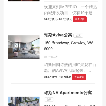
欢迎来到IMPERIO - 一个精品
内城开发项目，仅有19个超时
尚的住宅，您可以在这里享受
66.6万澳元 - 85.5万澳元
查看详情
华丽的空间来放松身心。 只有
11套公寓待售，现在您有机会
珀斯Aviva公寓
获得这些超时尚住宅之一。 位
公寓
于珀斯最具...
150 Broadway, Crawley, WA
6009
一房,二房
珀斯田园诗般的河畔景观在百
老汇的AVIVA活跃起来。
AVIVA酒店位于风景如画的玛
59.3万澳元 - 101万澳元
查看详情
蒂尔达湾（Matilda Bay）和西
澳大利亚大学（University of
珀斯NV Apartments公寓
Western Australia）的门口，
拥有29间精品公寓，为您提
公寓
供...