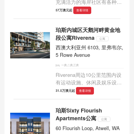
充满活力的海岸社区有各种生
活选择，便利设施，社区活动
57万澳元起
查看详情
和壮观的海滨为了无休止的户
外活动。...
珀斯内城区天鹅河畔黄金地
段公寓Riverena
公寓
西澳大利亚州 6103, 里弗韦尔,
5 Rowe Avenue
一房,二房,三房
Riverena周边10公里范围内设
有运动设施、休闲及娱乐设
施、零售设施、公共交通设施
31.5万澳元起
查看详情
及社区设施，位置便利。1房
30万澳币起售...
珀斯Sixty Flourish
Apartments公寓
公寓
60 Flourish Loop, Atwell, WA