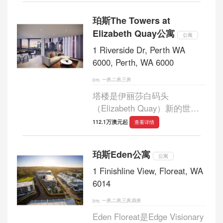
兴。 这间全新的2卧室2浴室公
珀斯The Towers at
寓拥有建筑设计，可最大限度
Elizabeth Quay公寓
地利用光线...
公寓
1 Riverside Dr, Perth WA
6000, Perth, WA 6000
一房,二房,三房
塔楼是伊丽莎白码头
（Elizabeth Quay）新的世界
级海滨区的宝石，融合了酒
112.1万澳元起
查看详情
店，住宅和零售机会。 位于水
边，享有天鹅河，国王公园和
珀斯Eden公寓
斯特林花园一览无余的景致。
公寓
丽思卡尔顿酒店将作为...
1 Finishline View, Floreat, WA
6014
一房,二房,三房,四房
Eden Floreat是Edge Visionary