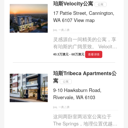
珀斯Velocity公寓
的马路对面 高标准的安全性...
公寓
17 Pattie Street, Cannington,
WA 6107 View map
一房,二房
灵感源自一间精美的公寓，享
有珀斯的广阔景致。 Velocity
的设计非常巧妙：崇高的建筑
40.3万澳元 - 68万澳元
查看详情
风格，高 级别安全的 门厅 和
郁郁葱葱的裙楼花园。 生活区
珀斯Tribeca Apartments公
现代而温暖; 从落地玻璃门，
寓
带石台面...
公寓
9-10 Hawksburn Road,
Rivervale, WA 6103
一房,二房
这间两卧室两浴室公寓位于
The Springs，地理位置优越，