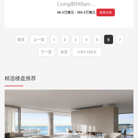
Living和Hillam
Architects（Botanical Subiaco
66.3万澳元 - 385.4万澳元
查看详情
背后的团队）的最新标志性公
寓地址。 酒店地理位置优越，
毗邻风景如画的Perry Lakes
首页
上一页
1
2
3
4
5
6
7
Reserve保护区和Bold Park公
园，距离珀斯的城...
下一页
末页
共
8
页
152
条
精选楼盘推荐