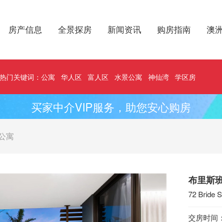
房产信息
全景探房
新闻资讯
购房指南
澳
热门关键词：
公寓
华人区
富人区
水景公寓
神仙湾
学区房
买家中介VIP服务，助您安心购房
公寓
布里斯班海
72 Bride 
交房时间：