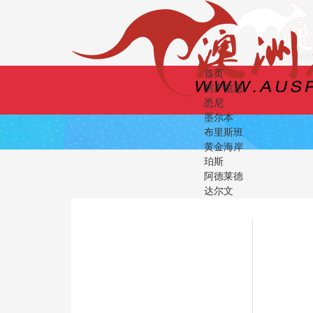
首页
房产信息
悉尼
墨尔本
布里斯班
黄金海岸
珀斯
阿德莱德
达尔文
堪培拉
土地
商业地产
全景探房
新闻资讯
澳洲房价
财经要闻
投资评论