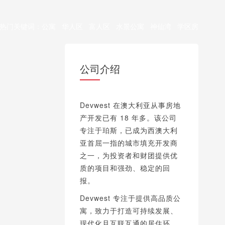
热门关键词：
公寓
华人区
富人区
水景公寓
神仙湾
学区房
公司介绍
Devwest 在澳大利亚从事房地
产开发已有 18 年多。该公司
专注于珀斯，已成为西澳大利
亚首屈一指的城市填充开发商
之一，为投资者和财团提供优
质的项目和强劲、稳定的回
报。
Devwest 专注于提供高品质公
寓，致力于打造可持续发展、
现代化且互联互通的居住环