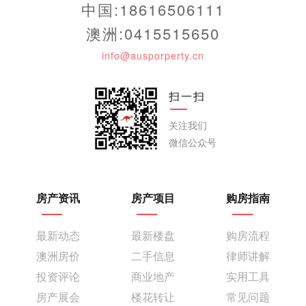
中国:18616506111
澳洲:0415515650
info@ausporperty.cn
扫一扫
关注我们
微信公众号
房产资讯
房产项目
购房指南
最新动态
最新楼盘
购房流程
澳洲房价
二手信息
律师讲解
投资评论
商业地产
实用工具
房产展会
楼花转让
常见问题