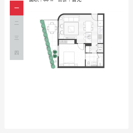
一
二
三
四