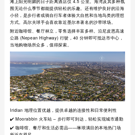
滩上阳光明媚的日子距离酒店仅 4.5 公里。海湾及其多种氛
围无论什么季节都能提供轻松的乐趣。还有维护良好的沿海
小径，是步行者或骑自行车者体验大自然和当地鸟类的理想
方式。高尔夫球手会喜欢靠近墨尔本著名的沙带球场。
附近咖啡馆、餐厅林立，零售选择丰富多样。沿尼皮恩高速
公路 (Nepean Highway) 行驶，40 分钟即可抵达市中心，
当地购物场所众多，值得探索。
Iridian 地理位置优越，提供卓越的连接性和日常便利性
✔️ Moorabbin 火车站 – 步行即可到达，轻松实现城市通勤
✔️ 咖啡馆、餐厅和生活必需品——琳琅满目的本地热门场
所近在咫尺