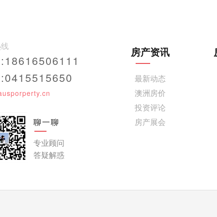
热线
房产资讯
18616506111
0415515650
最新动态
澳洲房价
ausporperty.cn
投资评论
聊一聊
房产展会
专业顾问
答疑解惑