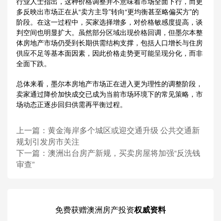
行业人士指出，这种价格调整并不意味着市场全面下行，而更
多反映出市场正在从“卖方主导”转向“更均衡甚至略偏买方”的
阶段。在这一过程中，买家选择增多，对价格敏感度提高，谈
判空间也明显扩大。虽然部分区域出现价格回调，但墨尔本整
体房地产市场仍受到长期供需结构支撑，包括人口增长与住房
供应不足等基本面因素，因此价格走势更可能呈现分化，而非
全面下跌。
总体来看，墨尔本房地产市场正在进入更为理性的调整阶段，
卖家通过降价加快成交已成为当前市场环境下的常见策略，市
场动态正逐步回归供需再平衡过程。
上一篇：
黄金海岸多个城区或迎交通升级 公共交通新
规划引发房市关注
下一篇：
澳洲出台房产新规，买卖房屋将加强“反洗钱
审查”
免费获赠
澳洲房产投资
权威资料