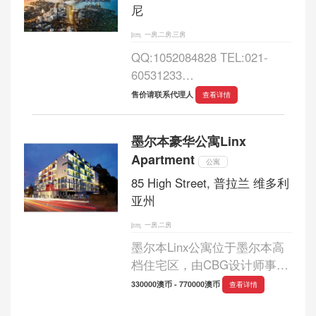
尼
一房,二房,三房
QQ:1052084828 TEL:021-
60531233
Mail:info@ausproperty.cn 或联
售价请联系代理人
查看详情
系开发商授权中介...
墨尔本豪华公寓Linx
Apartment
公寓
85 High Street, 普拉兰 维多利
亚州
一房,二房
墨尔本Linx公寓位于墨尔本高
档住宅区，由CBG设计师事务
所和MGS（McGauran
330000澳币 - 770000澳币
查看详情
Giannini Soon）设计师事务所