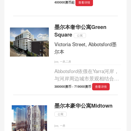
拉马塔_Parramatta黄金地带，
400000澳币起
查看详情
该项目是这个地区第一高楼，
共26层422套精心设计豪华公
寓，由获奖建筑师Allen Jack +
墨尔本奢华公寓Green
Cottier 及设计新星...
Square
公寓
Victoria Street, Abbotsford墨
尔本
一房,二房
Abbotsford依偎在Yarra河岸，
与河岸周边城市景观相结合，
形成令人兴奋的都市区，同时
380000澳币 - 719000澳币
查看详情
距CBD只有3.5公里，是墨尔本
发展最快的新兴地段。它邻近
墨尔本豪华公寓Midtown
一系列生活和娱乐设施，吸引
着大量眼光敏...
公寓
一房