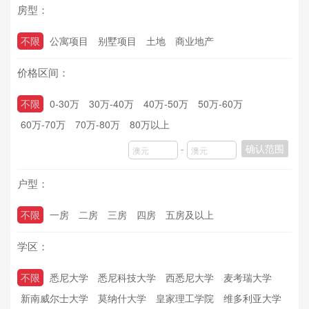
房型：
不限
公寓项目
别墅项目
土地
商业地产
价格区间：
不限
0-30万
30万-40万
40万-50万
50万-60万
60万-70万
70万-80万
80万以上
-
确认范围
户型：
不限
一房
二房
三房
四房
五房及以上
学区：
不限
悉尼大学
悉尼科技大学
西悉尼大学
麦考瑞大学
新南威尔士大学
莫纳什大学
皇家理工学院
维多利亚大学