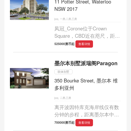
寓均有储物间，1 至6 层为...
11 Potter Street, Waterloo
NSW 2017
一房,二房,三房
凤冠_Corone位于Crown
Square，CBD近在咫尺，距离
悉尼CBD仅4公里，Coronet 建
525000澳币起
查看详情
在皇冠广场内部，由5栋楼房
组成，a座是第一批投入市场
墨尔本别墅派瑞阁Paragon
的，共有12层，公寓93套。所
有公寓都已建成，随时可以入
联体别墅
住...
350 Bourke Street, 墨尔本 维
多利亚州
二房,三房
离开波因特库克海岸线仅有数
分钟的步程，距离墨尔本中央
商务区仅有20公里之遥，驾车
700000澳币起
查看详情
或者乘坐公交都极其便利。小