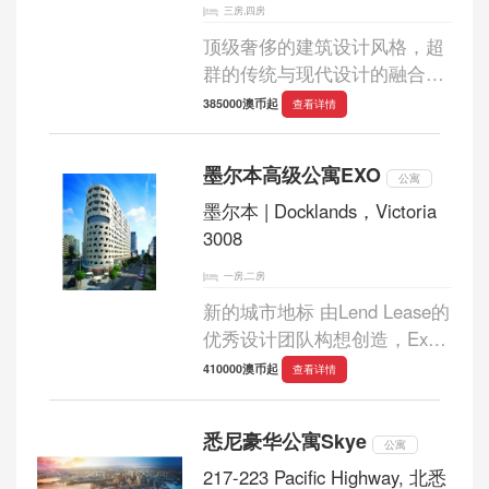
三房,四房
顶级奢侈的建筑设计风格，超
群的传统与现代设计的融合，
使用土色调和木材，由澳洲顶
385000澳币起
查看详情
级开发商Lend Lease打造的豪
华别墅Laurimar. 地理位置：
墨尔本高级公寓EXO
位于墨尔本CBD的东北部30公
公寓
里处，处在Plen...
墨尔本 | Docklands，Victoria
3008
一房,二房
新的城市地标 由Lend Lease的
优秀设计团队构想创造，Exo
的独特造型灵感来源于自然植
410000澳币起
查看详情
物的豆荚、叶子脉络以及流水
冲刷过的石头。Exo因其雕塑
悉尼豪华公寓Skye
般的造型而倍受关注Collins和
公寓
Merchant大街来往...
217-223 Pacific Highway, 北悉