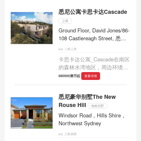
区对面预留22万平方米的沼泽
悉尼公寓卡思卡达Cascade
保护区以及湿地，派瑞阁别墅
_Paragon致...
公寓
Ground Floor, David Jones/86-
108 Castlereagh Street, 悉尼
新南威尔士州
二房,三房
卡思卡达公寓_Cascade在南区
的森林水湾地区，周边环绕着
巨大的植物学湾，许多区域沿
680000澳币起
查看详情
乔治河，及哈金港展开，使得
南区水景区域众多， 又以袋鼠
悉尼豪华别墅The New
港及哈金港周围为名贵。森林
Rouse Hill
水湾位于...
独栋别墅
Windsor Road，Hills Shire，
Northwest Sydney
三房,四房