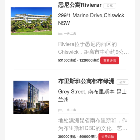
悉尼公寓Rivierar
方式，同时沉浸在蜿蜒的海
公寓
湾、绿荫草坪和开阔...
299/1 Marine Drive,Chiswick
NSW
一房,二房
Riviera位于悉尼内西区的
Chiswick，距离市中心约9公
里，周边环绕着各色时尚商
531000澳币 - 1229000澳币
查看详情
店、优质餐馆、丰富的娱乐设
施和贵族学校。小区共有3栋
布里斯班公寓都市绿洲
精装公寓大楼，提供87套房子
公寓
出售。所有水景房均朝...
Grey Street, 南布里斯本 昆士
兰州
一房,二房
地处澳洲昆省南布里斯班，作
为布里斯班CBD的文化、艺
术、时尚中心，南布里斯班被
300000澳币 - 500000澳币
查看详情