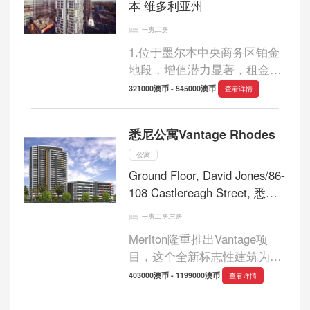
本 维多利亚州
一房,二房
1.位于墨尔本中央商务区铂金
地段，增值潜力显著，租金回
报率高达5.75%，房屋空置率
321000澳币 - 545000澳币
查看详情
仅2.8%； 2.购房首付10%，贷
款额度高达70%-80%，可节省
悉尼公寓Vantage Rhodes
印花税约2000030000澳元； 3.
配套设施齐全，25米恒...
公寓
Ground Floor, David Jones/86-
108 Castlereagh Street, 悉尼
新南威尔士州
一房,二房,三房
Meriton隆重推出Vantage项
目，这个全新标志性建筑为
Rhodes半岛带来现代生活的更
403000澳币 - 1199000澳币
查看详情
高体验。置身于这一独特的城
市绿洲，您将享有先进的生活