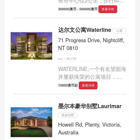
班市中心仅2公里，步行即可
尽享佛特谷的出色购物设施和
300000澳币 - 500000澳币
查看详情
丰富的夜生活，只需短途步行
500米便可前往布里斯班文化
达尔文公寓Waterline
标志性地点唐人街。 2.城市规
公寓
划项目：...
71 Progress Drive, Nightcliff,
NT 0810
二房,三房
WATERLINE,一个有名望面海
并屡获殊荣的公寓项目，
Makrylos集团最近荣获2007
10000澳币起
查看详情
HIA年度公寓项目奖 自1982年
以来，Makrylos集团已成为北
墨尔本豪华别墅Laurimar
领地最大，最受推崇的私人开
发商，屡获殊荣的高品质的
联体别墅
住...
Howell Rd, Plenty, Victoria,
Australia