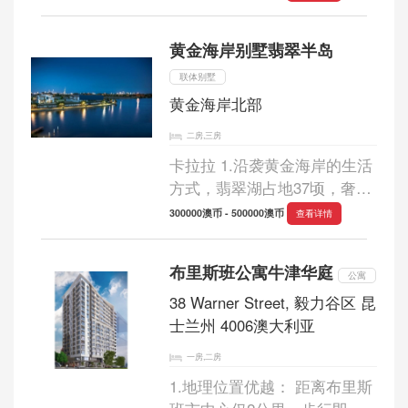
昵称为布里斯班的格林威治
村，凝聚周边商业配套，居住
黄金海岸别墅翡翠半岛
环境全面成熟。它不仅是布里
斯班的骄傲，...
联体别墅
黄金海岸北部
二房,三房
卡拉拉 1.沿袭黄金海岸的生活
方式，翡翠湖占地37顷，奢华
且拥有锦标赛专用高尔夫球
300000澳币 - 500000澳币
查看详情
场。 2.政府预测，黄金海岸每
年新增人口13,000至16,000
布里斯班公寓牛津华庭
人，至2026年将有73万居民。
公寓
3.每年房租可返逾...
38 Warner Street, 毅力谷区 昆
士兰州 4006澳大利亚
一房,二房
1.地理位置优越： 距离布里斯