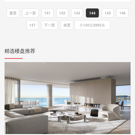
共同设计完成，不仅有独具一
格的外部建筑设计，还有现代
首页
上一页
141
142
143
144
145
146
风格的内部装潢。 墨尔本...
147
下一页
末页
共
150
页
2992
条
精选楼盘推荐