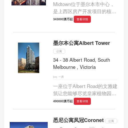
Midtown位于墨尔本市中心，
是上西区房产开发项目的核心
工程。上西区房产开发项目是
343000澳币起
查看详情
墨尔本市中心内最大型的房产
项目，该项目一共四期工程，
而麦迪逊则是该项目 的第二期
墨尔本公寓Albert Tower
工程。麦...
公寓
34 - 38 Albert Road, South
Melbourne , Victoria
一房
一座位于Albert Road的文雅建
筑让您能够尽览皇家植物园，
Albert Park Lake, 墨尔本
490000澳币起
查看详情
CBD，Docklands 以及海湾美
景。每层仅有8 套公寓，大多
悉尼公寓凤冠Coronet
数公寓均配有停车位，所有公
公寓