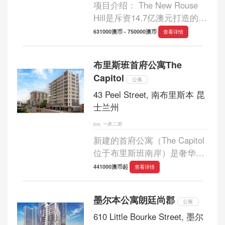
项目介绍： The New Rouse
Hill是斥资14.7亿澳元打造的悉
尼西北区全新别墅项目。总占
631000澳币 - 750000澳币
查看详情
地122公顷，共有1800套别
墅，大约可以容纳4500个住
布里斯班首府公寓The
户。社区内物业配套齐全，大
Capitol
型连锁超市、网球场、游...
公寓
43 Peel Street, 南布里斯本 昆
士兰州
一房,二房
新建的首府公寓（The Capitol
位于布里斯班南岸）是奢华型
公寓，这栋10层楼公寓配备设
441000澳币起
查看详情
施齐全，包括空调，全装修空
调，室内洗衣空间，直线ISDN
墨尔本公寓朗廷尚郡
电话，高速wifi因特网连接等
公寓
等。首府公寓...
610 Little Bourke Street, 墨尔