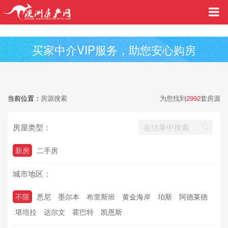
买家中介VIP服务，助您安心购房
当前位置：
房源搜索
为您找到
2992
套房源
房屋类型：
新房
二手房
城市地区：
不限
悉尼
墨尔本
布里斯班
黄金海岸
珀斯
阿德莱德
堪培拉
达尔文
霍巴特
凯恩斯