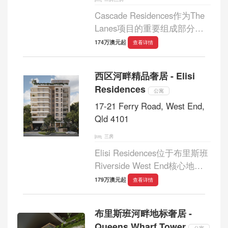
Cascade Residences作为The
Lanes项目的重要组成部分，
开启了West End这一地标性社
174万澳元起
查看详情
区的全新篇章。项目位于活力
十足的Montague Markets核心
西区河畔精品奢居 - Elisi
商圈，打造一系列精心设计的
Residences
高品质住宅。 Cascade目前正
公寓
在...
17-21 Ferry Road, West End,
Qld 4101
三房
Elisi Residences位于布里斯班
Riverside West End核心地
段，距离CBD仅约3公里，推
179万澳元起
查看详情
出仅30套精致三房公寓，打造
低密度、高品质的城市生活典
布里斯班河畔地标奢居 -
范。项目由Vista Property
Queens Wharf Tower
公寓