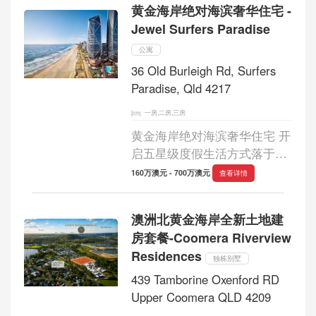
黄金海岸绝对海滨奢华住宅 -
生活体验。 该项目由 Morris
Jewel Surfers Paradise
Property Group 开发，...
公寓
36 Old Burleigh Rd, Surfers
Paradise, Qld 4217
一房,二房,三房
黄金海岸绝对海滨奢华住宅 开
启五星级度假生活方式落于黄
金海岸最具代表性的海滨地
160万澳元 - 700万澳元
查看详情
段，Jewel Surfers Paradise 将
无与伦比的海景、五星级酒店
澳洲北黄金海岸全新土地建
式服务与世界级生活配套融为
房套餐-Coomera Riverview
一体，打造澳...
Residences
独栋别墅
439 Tamborine Oxenford RD
Upper Coomera QLD 4209