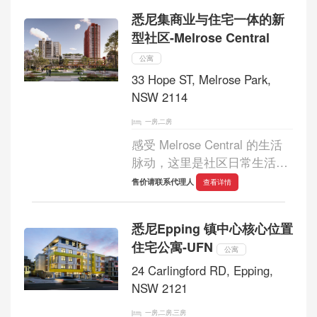
尊贵居所。宛如伦敦海德公园
悉尼集商业与住宅一体的新
或纽约中央公园旁的经典公
型社区-Melrose Central
寓，这里为住户...
公寓
33 Hope ST, Melrose Park,
NSW 2114
一房,二房
感受 Melrose Central 的生活
脉动，这里是社区日常生活的
核心所在。作为一个集住宅与
售价请联系代理人
查看详情
商业于一体的全新综合社区，
Melrose Central 正逐步成为一
悉尼Epping 镇中心核心位置
个充满活力与凝聚力的生活中
住宅公寓-UFN
心，让不断壮大...
公寓
24 Carlingford RD, Epping,
NSW 2121
一房,二房,三房