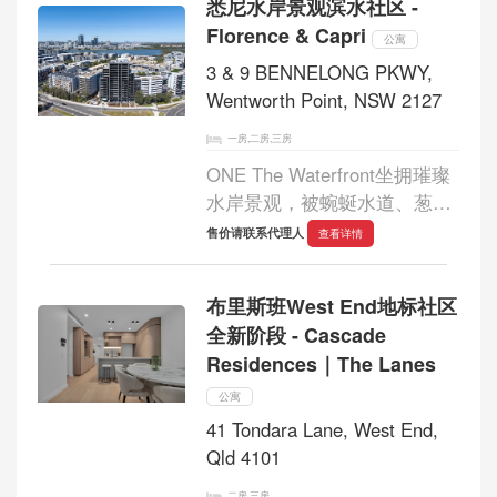
悉尼水岸景观滨水社区 -
站仅约550米，尽享便捷交通
Florence & Capri
优势。项目以现代生活方式为
公寓
设计...
3 & 9 BENNELONG PKWY,
Wentworth Point, NSW 2127
一房,二房,三房
ONE The Waterfront坐拥璀璨
水岸景观，被蜿蜒水道、葱郁
公园与园林环绕，打造出融合
售价请联系代理人
查看详情
自然与都市生活的高端滨水社
区。Florence Capri以现代建筑
布里斯班West End地标社区
美学为核心，由知名建筑事务
全新阶段 - Cascade
所Stanisic Architec...
Residences｜The Lanes
公寓
41 Tondara Lane, West End,
Qld 4101
二房,三房