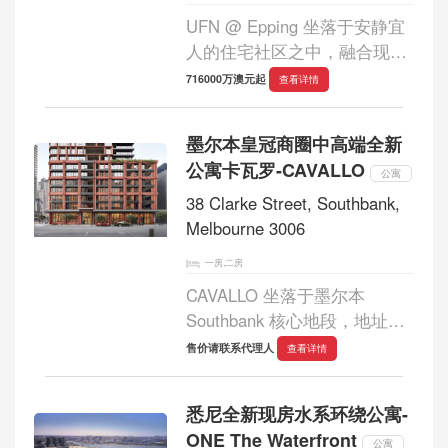
UFN @ Epping 坐落于安静宜
人的住宅社区之中，融合现代
生活方式与优雅格调，位于不
716000万澳元起
查看详情
断升级焕新的 Epping 镇中心
核心位置。项目兼具宁静居住
墨尔本皇冠商圈中高端全新
环境与便捷城市连接，为追求
公寓卡瓦罗-CAVALLO
品质生活的人群...
公寓
38 Clarke Street, Southbank,
Melbourne 3006
一房,二房
CAVALLO 坐落于墨尔本
Southbank 核心地段，地址为
38 Clarke Street，紧邻雅拉河
售价请联系代理人
查看详情
畔与 Crown 娱乐综合体，汇聚
城市繁华与滨水生活于一体。
悉尼全新现房水系环绕公寓-
项目由经验丰富的 LAS Group
ONE The Waterfront
精心打造，并携手知名建筑
公寓