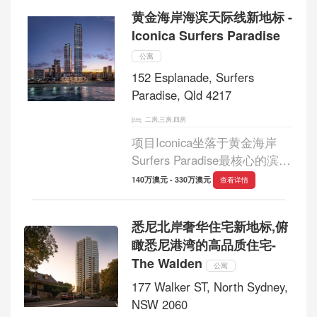
大楼组成，共规划229套住
黄金海岸海滨天际线新地标 -
宅，整体以高品质自住社区为
Iconica Surfers Paradise
定位，为住户营造...
公寓
152 Esplanade, Surfers
Paradise, Qld 4217
二房,三房,四房
项目Iconica坐落于黄金海岸
Surfers Paradise最核心的滨海
位置，Iconica Surfers
140万澳元 - 330万澳元
查看详情
Paradise 将世界级建筑设计、
壮阔海景与五星级生活体验融
悉尼北岸奢华住宅新地标,俯
为一体，打造黄金海岸全新的
瞰悉尼港湾的高品质住宅-
高端住宅标杆。 项目位于...
The Walden
公寓
177 Walker ST, North Sydney,
NSW 2060