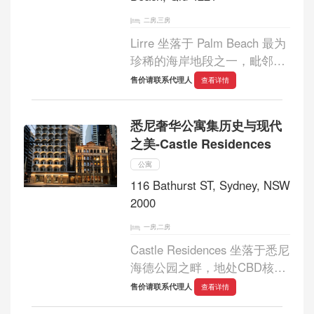
二房,三房
Lirre 坐落于 Palm Beach 最为
珍稀的海岸地段之一，毗邻
Tallebudgera Creek 与
售价请联系代理人
查看详情
Currumbin Alley，这一限量住
宅系列在静谧海岸氛围与活力
悉尼奢华公寓集历史与现代
社区生活之间取得恰到好处的
之美-Castle Residences
平衡。项目以对在地生活方
式...
公寓
116 Bathurst ST, Sydney, NSW
2000
一房,二房
Castle Residences 坐落于悉尼
海德公园之畔，地处CBD核心
地段，尊享奢华生活的至高境
售价请联系代理人
查看详情
界，打造城市中极具标志性的