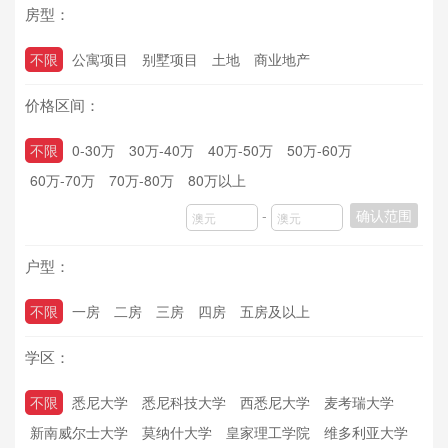
房型：
不限
公寓项目
别墅项目
土地
商业地产
价格区间：
不限
0-30万
30万-40万
40万-50万
50万-60万
60万-70万
70万-80万
80万以上
-
确认范围
户型：
不限
一房
二房
三房
四房
五房及以上
学区：
不限
悉尼大学
悉尼科技大学
西悉尼大学
麦考瑞大学
新南威尔士大学
莫纳什大学
皇家理工学院
维多利亚大学