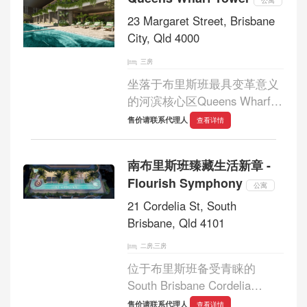
Group开发，融合现代设计与
河畔...
23 Margaret Street, Brisbane
City, Qld 4000
三房
坐落于布里斯班最具变革意义
的河滨核心区Queens Wharf
Brisbane，Queens Wharf
售价请联系代理人
查看详情
Tower以全新高度定义城市奢
华生活。其中位于50至75层的
南布里斯班臻藏生活新章 -
Diamond三房公寓及顶层豪
Flourish Symphony
宅，作为项目中最尊贵、最稀
公寓
缺的终...
21 Cordelia St, South
Brisbane, Qld 4101
二房,三房
位于布里斯班备受青睐的
South Brisbane Cordelia
Street，Flourish Symphony迎
售价请联系代理人
查看详情