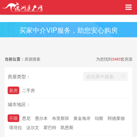
买家中介VIP服务，助您安心购房
当前位置：
房源搜索
为您找到
3483
套房源
房屋类型：
新房
二手房
城市地区：
不限
悉尼
墨尔本
布里斯班
黄金海岸
珀斯
阿德莱德
堪培拉
达尔文
霍巴特
凯恩斯