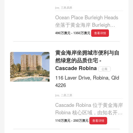
三房,四房
Ocean Place Burleigh Heads
坐落于黄金海岸 Burleigh
Heads 黄金海滨大道，Ocean
490万澳元 - 1350万澳元
查看详情
Place 是由澳洲知名开发商
**Pask** 倾力打造的精品海滨
黄金海岸坐拥城市便利与自
住宅项目。项目仅规划29席半
然绿意的品质住宅 -
层及整层奢华住宅，以稀缺的
Cascade Robina
海滨...
公寓
116 Laver Drive, Robina, Qld
4226
二房,三房
Cascade Robina 位于黄金海岸
Robina 核心区域，由知名开发
商 Andrews 精心打造。项目占
110万澳元 - 250万澳元
查看详情
地约1.1公顷，由两栋现代住宅