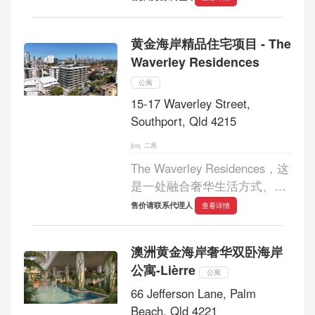
来最终收官之作，推出精心打
造的两房及三房公寓。项目以
黄金海岸精品住宅项目 - The
共生共鸣为理念，将城市生
Waverley Residences
活、健康理念与长期价值融合
于一...
公寓
15-17 Waverley Street,
Southport, Qld 4215
二房
The Waverley Residences，这
是一处融合奢华生活方式、卓
越设计与区域发展潜力的精品
售价请联系代理人
查看详情
住宅项目，臻献限量两房与三
房公寓。项目由知名建筑事务
澳洲黄金海岸奢华双卧海岸
所 Rothelowman Architects 精
公寓-Lièrre
心构思与打造，以光影...
公寓
66 Jefferson Lane, Palm
Beach, Qld 4221