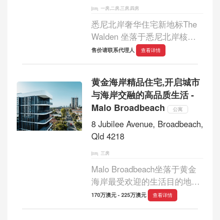
一房,二房,三房,四房
悉尼北岸奢华住宅新地标The
Walden 坐落于悉尼北岸核心
区域，The Walden North
售价请联系代理人
查看详情
Sydney 将城市便利、世界级
景观与奢华住宅设计融为一
黄金海岸精品住宅,开启城市
体，为追求空间品质与生活方
与海岸交融的高品质生活 -
式的买家打造全新的滨水城
Malo Broadbeach
市...
公寓
8 Jubilee Avenue, Broadbeach,
Qld 4218
三房
Malo Broadbeach坐落于黄金
海岸最受欢迎的生活目的地
之，该住宅以精品住宅理念打
170万澳元 - 225万澳元
查看详情
造，为追求空间、品质与私密
性的买家提供难得的城市海滨