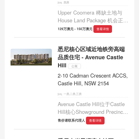
四房
Upper Coomera 稀缺土地与
House Land Package 机会正式
登场 位于 Upper Coomera
129万澳元 - 150万澳元
查看详情
Tamborine Oxenford Road 核
心地段，两块精品住宅用地即
悉尼核心区域近地铁旁高端
将迎来全新住宅开发项目，为
品质住宅 - Avenue Castle
买家带来兼具生活品质与投资
Hill
潜力的置...
公寓
2-10 Cadman Crescent ACCS,
Castle Hill, NSW 2154
一房,二房,三房
Avenue Castle Hill位于Castle
Hill核心Showground Precinct
区域，推出360套精心打造的1
售价请联系代理人
查看详情
房、2房、3房及4房公寓，距
离Hills Showground Metro地铁