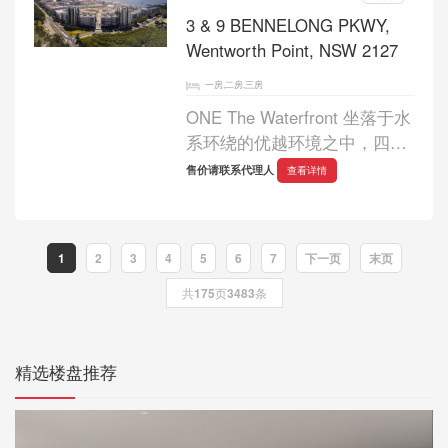
事...
3 & 9 BENNELONG PKWY,
Wentworth Point, NSW 2127
一房,二房,三房
ONE The Waterfront 坐落于水
系环绕的优越环境之中，四周
被清澈水道、郁郁葱葱的公园
售价请联系代理人
查看详情
与花园所包围，呈现出难得的
自然宜居氛围。其中 Florence
与 Capri 两栋住宅，将自然之
1
2
3
4
5
6
7
下一页
末页
美与现代生活方...
共
175
页
3483
条
精选楼盘推荐