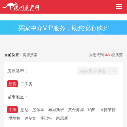
买家中介VIP服务，助您安心购房
当前位置：
房源搜索
为您找到
3483
套房源
房屋类型：
新房
二手房
城市地区：
不限
悉尼
墨尔本
布里斯班
黄金海岸
珀斯
阿德莱德
堪培拉
达尔文
霍巴特
凯恩斯