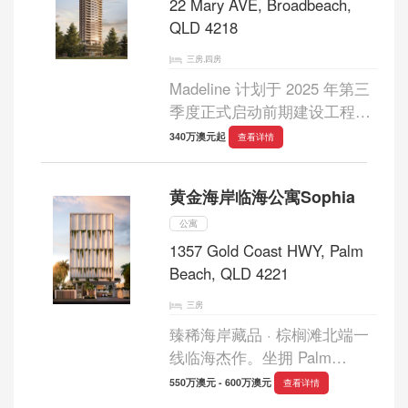
联...
22 Mary AVE, Broadbeach,
QLD 4218
三房,四房
Madeline 计划于 2025 年第三
季度正式启动前期建设工程，
为早期购房者提供切实可靠的
340万澳元起
查看详情
交付保障与信心。这份难得的
原始海岸资源，象征着一种无
黄金海岸临海公寓Sophia
法复制的尊贵与稀缺。
Madeline 共规划 5...
公寓
1357 Gold Coast HWY, Palm
Beach, QLD 4221
三房
臻稀海岸藏品 · 棕榈滩北端一
线临海杰作。坐拥 Palm
Beach 北端极为稀缺的正面海
550万澳元 - 600万澳元
查看详情
滨地段，Sophia by Mosaic 作