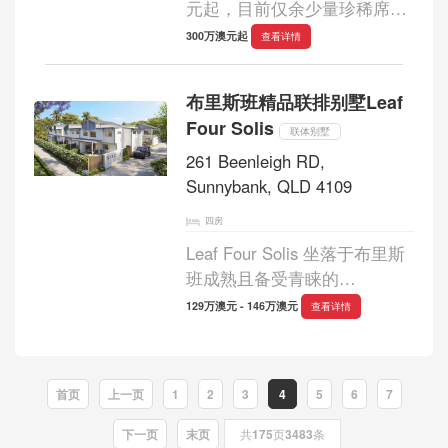
元起，目前仅余少量珍稀席
位，项目已正式动工，预计于
300万澳元起
查看详情
2027 年中竣工交付。整栋建筑
以优雅流畅的曲线美学勾勒天
布里斯班精品联排别墅Leaf
际线，自街景自然延展，挺拔
Four Solis
升至 36 层高空...
联体别墅
261 Beenleigh RD,
Sunnybank, QLD 4109
四房
Leaf Four Solis 坐落于布里斯
班成熟且备受青睐的
Sunnybank 核心地段，是 Leaf
129万澳元 - 146万澳元
查看详情
Solis 系列的第四期精品之作，
由 SC Urban 精心打造。项目
仅规划 27 套高端奢华联排别
首页
上一页
1
2
3
4
5
6
7
墅，以低密度与稀缺性彰显尊
贵定位...
下一页
末页
共
175
页
3483
条