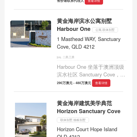
售价请联系代理人
查看详情
华公寓项目，仅包含 15 套半
层公寓。每套精心设计的住宅
黄金海岸滨水公寓别墅
都能饱览莫顿湾的壮丽景色，
Harbour One
将优雅的室内设计与海...
公寓,联体别墅
1 Masthead WAY, Sanctuary
Cove, QLD 4212
二房,三房
Harbour One 坐落于澳洲顶级
滨水社区 Sanctuary Cove，为
居者呈现一处真正意义上的海
290万澳元 - 480万澳元
查看详情
岸生活天堂。项目以水岸景观
为核心，将自然、建筑与生活
黄金海岸建筑美学典范
方式完美融合。每一个细节都
Horizon Sanctuary Cove
经过精心雕琢，...
联体别墅,独栋别墅
Horizon Court Hope Island
QLD 4212