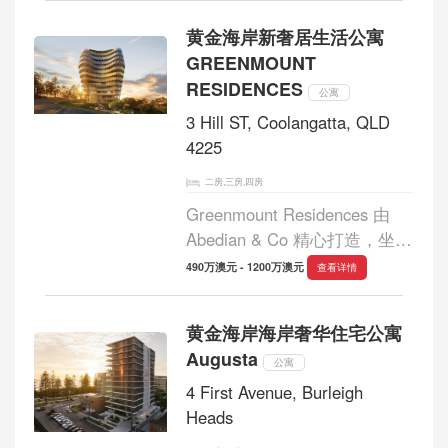
为 Masterpiece Series 的最新
黄金海岸新奢居生活公寓
力作，以无可复制的地理优
GREENMOUNT
势，傲立于太平洋纯净沙滩
RESIDENCES
与...
公寓
3 Hill ST, Coolangatta, QLD
4225
二房,三房,四房
Greenmount Residences 由
Abedian & Co 精心打造，坐落
于 Greenmount 朝北山丘之
490万澳元 - 1200万澳元
查看详情
巅，共61套精品住宅。项目占
据南部黄金海岸稀缺的高地位
黄金海岸海岸奢华住宅公寓
置，既可俯瞰壮阔海岸线，又
Augusta
享受充足采光与通风条件，在
公寓
自然与...
4 First Avenue, Burleigh
Heads