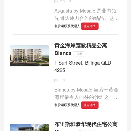
二房,三房
Augusta by Mosaic 是业内领
先团队通力合作的结晶。这些
限量版住宅设计精巧，让您与
售价请联系代理人
查看详情
沙滩、太平洋清澈的海水以及
令人叹为观止的海岸线和岬角
黄金海岸宽敞精品公寓
融为一体。...
Bianca
公寓
1 Surf Street, Bilinga QLD
4225
三房
Bianca by Mosaic 坐落于黄金
海岸最令人向往的沙滩之一，
是一个仅有 13 套宽敞三卧住
售价请联系代理人
查看详情
宅的超精品公寓项目，分布在
七层楼内。每套住宅都是一处
布里斯班豪华现代住宅公寓
私密的海岸度假胜地，完美融