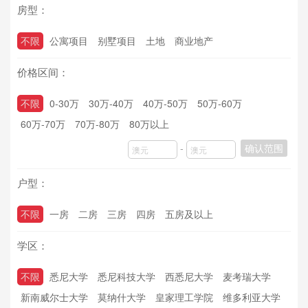
房型：
不限
公寓项目
别墅项目
土地
商业地产
价格区间：
不限
0-30万
30万-40万
40万-50万
50万-60万
60万-70万
70万-80万
80万以上
-
确认范围
户型：
不限
一房
二房
三房
四房
五房及以上
学区：
不限
悉尼大学
悉尼科技大学
西悉尼大学
麦考瑞大学
新南威尔士大学
莫纳什大学
皇家理工学院
维多利亚大学