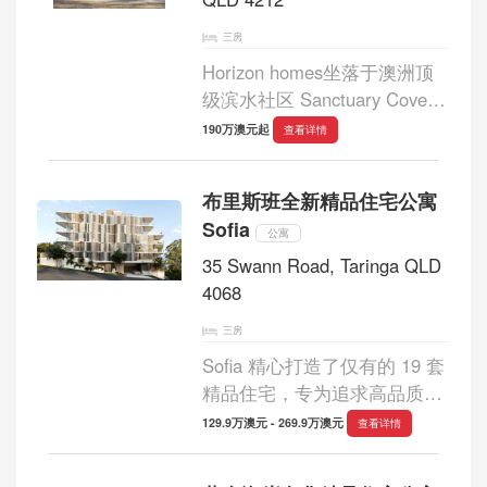
三房
Horizon homes坐落于澳洲顶
级滨水社区 Sanctuary Cove，
Horizon 以其获奖建筑设计与
190万澳元起
查看详情
优雅格调，呈现出该区域最为
尊贵且私密的住宅系列。项目
布里斯班全新精品住宅公寓
位于地势优越的 Parkside 高地
Sofia
片区之中，在静谧安全...
公寓
35 Swann Road, Taringa QLD
4068
三房
Sofia 精心打造了仅有的 19 套
精品住宅，专为追求高品质生
活的人士而设计。精致的建
129.9万澳元 - 269.9万澳元
查看详情
筑、宽敞的室内空间和流畅的
功能布局，完美诠释了现代生