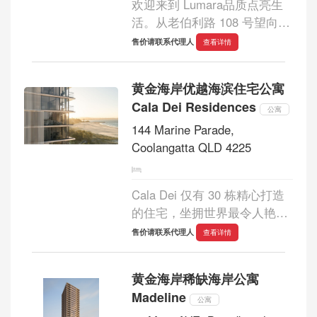
欢迎来到 Lumara品质点亮生
活。从老伯利路 108 号望向蔚
蓝的天空， Lumara 的目光诉
售价请联系代理人
查看详情
说着充满品质的生活。罕见的
三居室和四居室住宅群，精致
黄金海岸优越海滨住宅公寓
生活的新篇章即将到来。...
Cala Dei Residences
公寓
144 Marine Parade,
Coolangatta QLD 4225
Cala Dei 仅有 30 栋精心打造
的住宅，坐拥世界最令人艳羡
的冲浪保护区之一的海滨位
售价请联系代理人
查看详情
置。由屡获殊荣的
Bureau^Proberts 团队设计的
黄金海岸稀缺海岸公寓
Cala Dei，其卓越的设计和精
Madeline
湛的工艺与土地建立了持久的
公寓