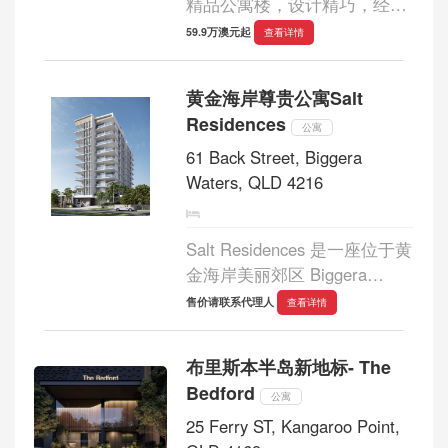
精品公寓楼，设计精巧，经久
耐看，旨在最大限度地利用空
59.9万澳元起
查看详情
间，提升居住舒适度。对于那
些希望在私密精品公寓楼中拥
黄金海岸尊贵公寓Salt
有一套易于维护的住宅的人来
Residences
说，这里...
公寓
61 Back Street, Biggera
Waters, QLD 4216
Salt Residences 是一座位于黄
金海岸美丽郊区 Biggera
Waters 的尊贵公寓，为住户提
售价请联系代理人
查看详情
供无与伦比的海滨生活体验。
Salt Residences 拥有精品设计
布里斯本半岛新地标- The
和优越的海滨位置，37 套专属
Bedford
公寓可饱览壮丽的海景...
公寓
25 Ferry ST, Kangaroo Point,