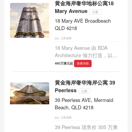
黄金海岸奢华地标公寓18
Homes，以低密度设计呈现更
Mary Avenue
私密、更尊贵的居...
公寓
18 Mary AVE Broadbeach
QLD 4218
三房,四房
18 Mary Avenue 由 BDA
Architecture 倾力打造，以雕
塑般的建筑语言重塑城市天际
460万澳元起
查看详情
线。这座地标级塔楼，是
Sunland 创始人 Soheil
黄金海岸奢华海岸公寓 39
Abedian 的最新力作。秉承 建
Peerless
筑即艺术 的设计理念，项目不
公寓
仅延续其...
39 Peerless AVE, Mermaid
Beach, QLD 4218
三房,四房
39 Peerless 现售价 305 万澳