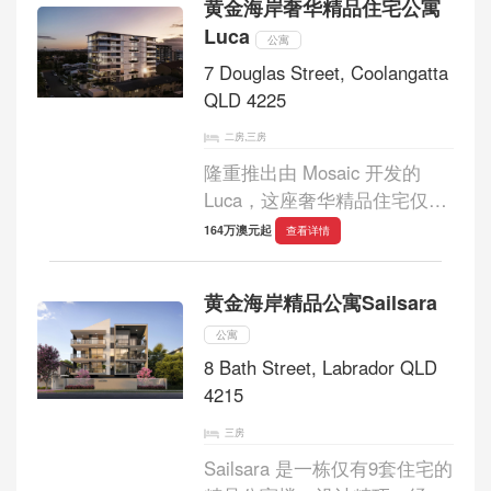
黄金海岸奢华精品住宅公寓
活的精髓。 这处位于塔林加
Luca
(Taringa) 斯旺...
公寓
7 Douglas Street, Coolangatta
QLD 4225
二房,三房
隆重推出由 Mosaic 开发的
Luca，这座奢华精品住宅仅有
31 套住宅，分布在 9 层楼
164万澳元起
查看详情
内，坐落于宁静的 Musgrave
街旁，距离黄金海岸标志性的
黄金海岸精品公寓Sailsara
Kirra 海滩仅咫尺之遥。这一全
新开发项目为您提供...
公寓
8 Bath Street, Labrador QLD
4215
三房
Sailsara 是一栋仅有9套住宅的