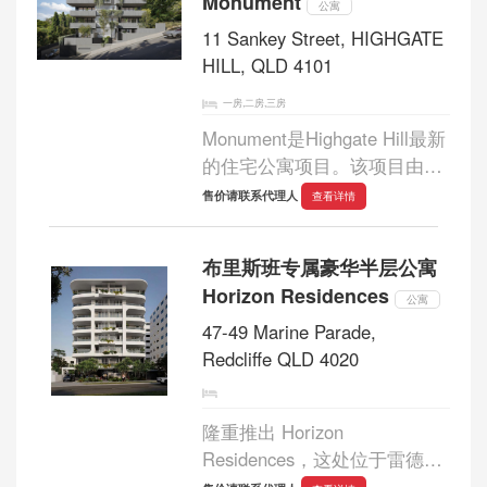
Monument
合了宽敞的空...
公寓
11 Sankey Street, HIGHGATE
HILL, QLD 4101
一房,二房,三房
Monument是Highgate Hill最新
的住宅公寓项目。该项目由布
里斯班最著名的开发商Diana
售价请联系代理人
查看详情
and Dakota Project开发，是一
个豪华的住宅区，包含设计新
布里斯班专属豪华半层公寓
颖、装修豪华的一居室、两居
Horizo​​n Residences
室和三居室公寓。...
公寓
47-49 Marine Parade,
Redcliffe QLD 4020
隆重推出 Horizo​​n
Residences，这处位于雷德克
利夫萨顿斯海滩边缘的专属豪