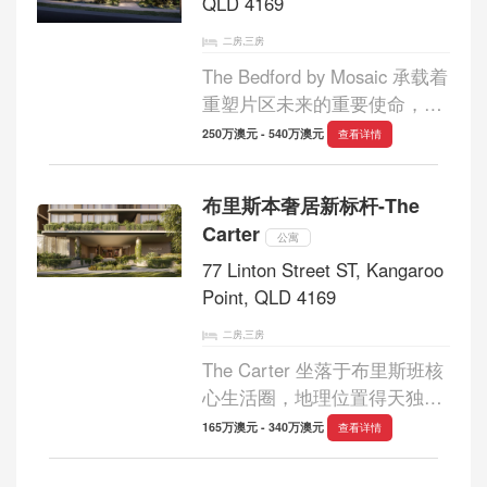
QLD 4169
二房,三房
The Bedford by Mosaic 承载着
重塑片区未来的重要使命，在
尊重袋鼠角半岛（Kangaroo
250万澳元 - 540万澳元
查看详情
Point）深厚历史底蕴的同时，
为这片沉寂逾三十年的珍贵土
布里斯本奢居新标杆-The
地注入全新活力。Mosaic 深感
Carter
荣幸，能够在这一布...
公寓
77 Linton Street ST, Kangaroo
Point, QLD 4169
二房,三房
The Carter 坐落于布里斯班核
心生活圈，地理位置得天独
厚。项目整体规划为 22 层地
165万澳元 - 340万澳元
查看详情
标式建筑，仅打造 125 套超豪
华两房、三房住宅及空中 Sky