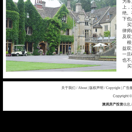
为客
上，
绝。
下也
买家
律师
及双
根据
益双
一旦
也不
买家
关于我们 / About
|
版权声明 / Copyright
|
广告服务 
Copyright ©
澳洲房产投资
信息