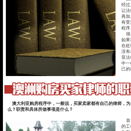
经过
让法
再加
有受
程序
很多
如果
在处
没有
亚法
中一
己的
澳大利亚购房程序中，一般说，买家卖家都有自己的律师，为
么？职责和具体所做事项是什么？
首 
的工