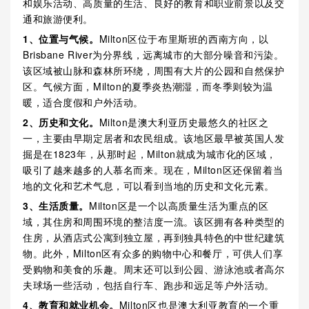
和娱乐活动、高质量的生活、良好的教育和职业前景以及交
通和旅游便利。
1、位置与气候。
Milton区位于布里斯班的西南方向，以
Brisbane River为分界线，远离城市的大部分噪音和污染。
该区域被山脉和森林所环绕，周围有大片的公园和自然保护
区。气候方面，Milton的夏季炎热潮湿，而冬季则较为温
暖，适合度假和户外活动。
2、历史和文化。
Milton是澳大利亚历史最悠久的社区之
一，主要由早期定居者和农民组成。该地区最早被英国人发
掘是在1823年，从那时起，Milton就成为城市化的区域，
吸引了越来越多的人慕名而来。现在，Milton区还保留着当
地的文化和艺术气息，可以看到当地的历史和文化元素。
3、生活质量。
Milton区是一个以高质量生活为重点的区
域，其住房和周围环境的整洁度一流。该区拥有各种类型的
住房，从酒店式公寓到独立屋，再到独具特色的中世纪建筑
物。此外，Milton区有众多的购物中心和餐厅，可供人们享
受购物和美食的乐趣。周末还可以到公园、游泳池或者高尔
夫球场一些活动，包括自行车、跑步和远足等户外活动。
4、教育和就业机会。
Milton区也是澳大利亚教育的一个重