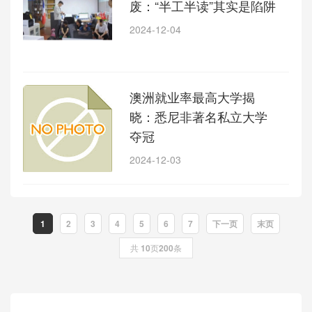
废：“半工半读”其实是陷阱
2024-12-04
澳洲就业率最高大学揭
晓：悉尼非著名私立大学
夺冠
2024-12-03
1
2
3
4
5
6
7
下一页
末页
共
10
页
200
条