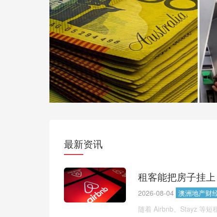
普
在利率持续上升及联邦预算住房政策调整的
随着澳洲利率
果房
影响下，南澳首次置业者的贷款申请数量明
进高息储蓄账
在未
显减少。不过，业内人士认为，随着市场竞
收益。然而，
给游
争降温，对于真正准备购房的首次置业者而
上并没有拿到
言，这反而...
年可能因此...
-04
2026-07-28
澳洲地产
澳洲地产
财经新闻
财经新闻
最新资讯
租客能把房子挂上 
2026-08-04
澳洲地产财
随着 Airbnb、Sta