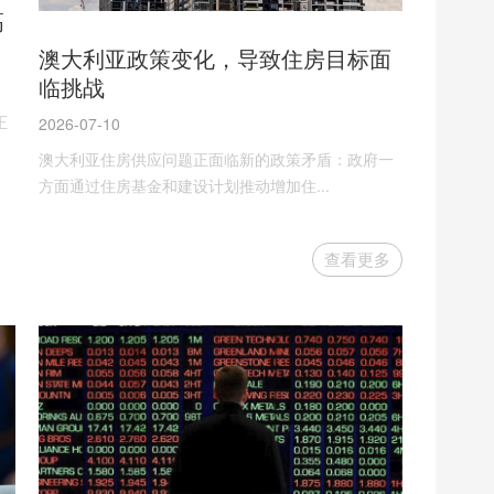
高
澳大利亚政策变化，导致住房目标面
临挑战
正
2026-07-10
澳大利亚住房供应问题正面临新的政策矛盾：政府一
方面通过住房基金和建设计划推动增加住...
查看更多