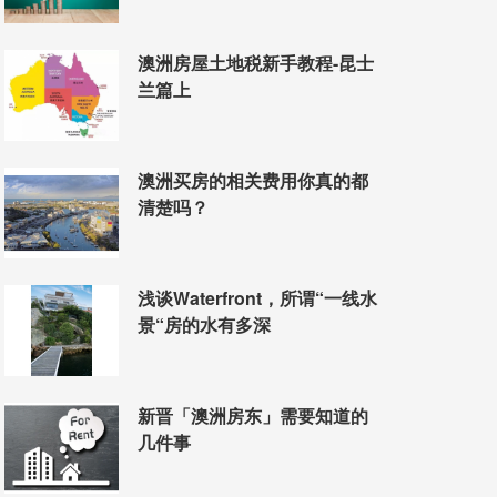
布里斯班、珀斯与阿德莱德房市迎来新变
随着澳大利
逐渐增
化：房源增加，买家选择更多 过去几年，布
注，越来越
 根据
里斯班、珀斯和阿德莱德一直是澳洲房地产
提前积累财
澳洲房屋土地税新手教程-昆士
市场表现最强劲的城市之一。房价持续上
地产市场。
兰篇上
涨，优质房源供...
量正在快速..
7-23
2026-07-23
价格走势
澳洲地产
财经新闻
澳洲买房的相关费用你真的都
清楚吗？
浅谈Waterfront，所谓“一线水
景“房的水有多深
新晋「澳洲房东」需要知道的
几件事