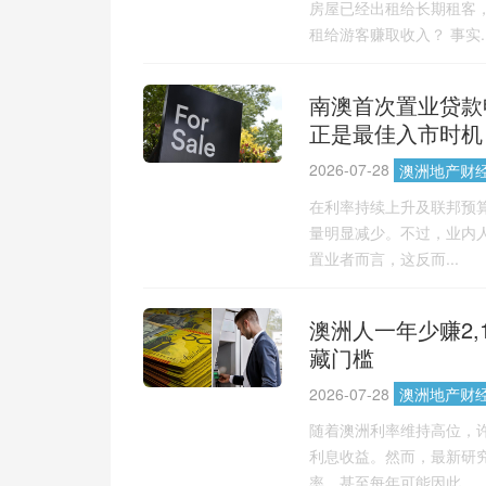
房屋已经出租给长期租客
租给游客赚取收入？ 事实..
南澳首次置业贷款
正是最佳入市时机
2026-07-28
澳洲地产财
在利率持续上升及联邦预
量明显减少。不过，业内
置业者而言，这反而...
澳洲人一年少赚2,
藏门槛
2026-07-28
澳洲地产财
随着澳洲利率维持高位，
利息收益。然而，最新研
率，甚至每年可能因此...