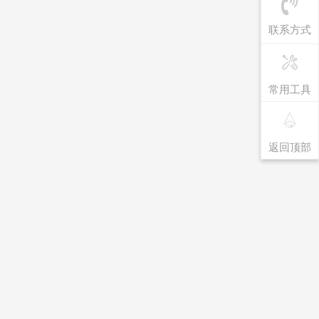
联系方式
常用工具
返回顶部