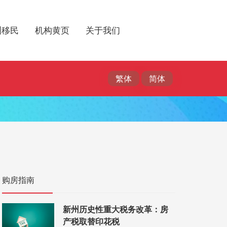
洲移民
机构黄页
关于我们
购房指南
，但
布里斯班，珀斯与阿德莱德
澳洲父
房市迎来新变化：房源增
资，儿
新州历史性重大税务改革：房
加，买家选择更多
增长
张状
产税取替印花税
房压力