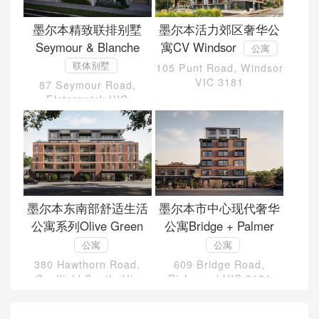
墨尔本精致联排别墅
墨尔本活力郊区奢华公
Seymour & Blanche
寓CV Windsor
公寓
联体别墅
105 Punt Road, Windsor
VIC 3181
87 Seymour Road,
Elsternwick VIC
墨尔本东南部舒适生活
墨尔本市中心现代奢华
公寓系列Olive Green
公寓Bridge + Palmer
公寓
公寓
380 Hawthorn Road,
609 Bridge Road,
Caulfield South, Vic
Richmond VIC 3121
3162