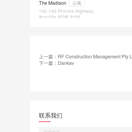
The Madison
公寓
130-140 Princes Highway,
Arncliffe NSW 2205
上一篇：
RF Construction Management Pty L
下一篇：
Dankav
联系我们