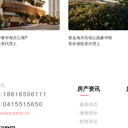
岸奢华海滨公寓P
黄金海岸高地公园豪华联
联系代理人
售价请联系代理人
热线
房产资讯
18616506111
0415515650
最新动态
澳洲房价
ausporperty.cn
投资评论