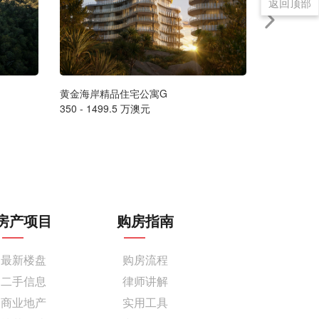
返回顶部
黄金海岸精品住宅公寓G
墨尔本豪华海
350 - 1499.5 万澳元
售价请联系
房产项目
购房指南
最新楼盘
购房流程
二手信息
律师讲解
商业地产
实用工具