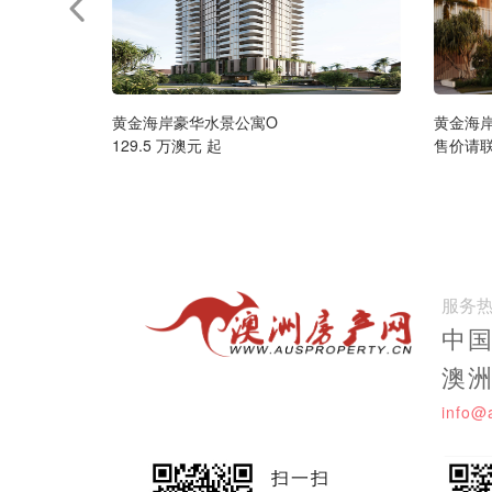
黄金海岸豪华水景公寓O
黄金海
129.5 万澳元 起
售价请
服务
中国:
澳洲:
info@
扫一扫