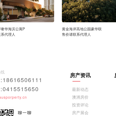
岸奢华海滨公寓P
黄金海岸高地公园豪华联
联系代理人
售价请联系代理人
热线
房产资讯
18616506111
0415515650
最新动态
澳洲房价
ausporperty.cn
投资评论
聊一聊
房产展会