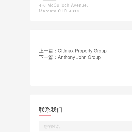
4-6 McCulloch Avenue,
Margate QLD 4019
上一篇：
Citimax Property Group
下一篇：
Anthony John Group
联系我们