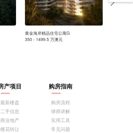
黄金海岸精品住宅公寓G
墨尔本豪华海
350 - 1499.5 万澳元
售价请联系
房产项目
购房指南
最新楼盘
购房流程
二手信息
律师讲解
商业地产
实用工具
楼花转让
常见问题