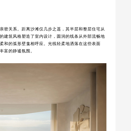
洋的亲密关系。距离沙滩仅几步之遥，其半层和整层住宅从
的建筑风格塑造了室内设计，圆润的线条从外部流畅地
柔和的弧形壁龛相呼应。光线轻柔地洒落在这些表面
丰富的静谧氛围。