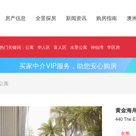
房产信息
全景探房
新闻资讯
购房指南
澳
热门关键词：
公寓
华人区
富人区
水景公寓
神仙湾
学区房
买家中介VIP服务，助您安心购房
公寓
黄金海岸
440 The E
在售