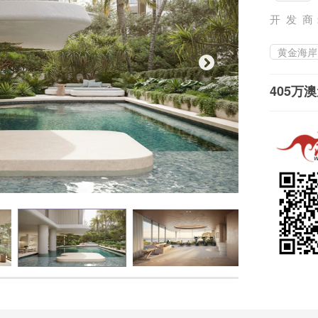
开 发 商
黄金海岸
405万