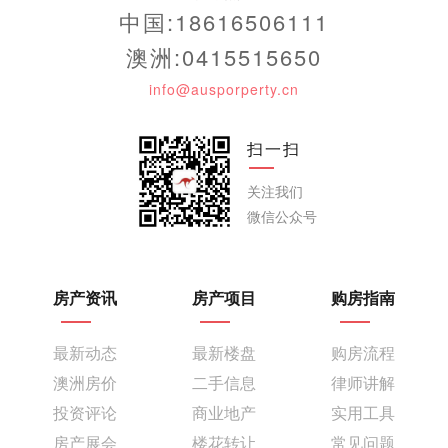
中国:18616506111
澳洲:0415515650
info@ausporperty.cn
扫一扫
关注我们
微信公众号
房产资讯
房产项目
购房指南
最新动态
最新楼盘
购房流程
澳洲房价
二手信息
律师讲解
投资评论
商业地产
实用工具
房产展会
楼花转让
常见问题