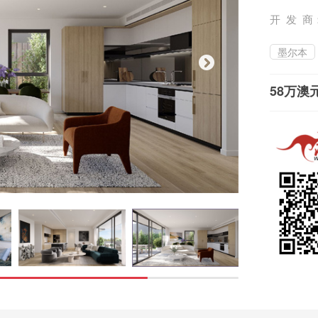
开 发 商
墨尔本
58万澳元