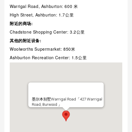
Warrigal Road, Ashburton: 600 米
High Street, Ashburton: 1.7公里
附近的商场:
Chadstone Shopping Center: 3.2公里
其他的附近设备:
Woolworths Supermarket: 850米
Ashburton Recreation Center: 1.5公里
墨尔本别墅Warrigal Road「427 Warrigal
Road, Burwood 」