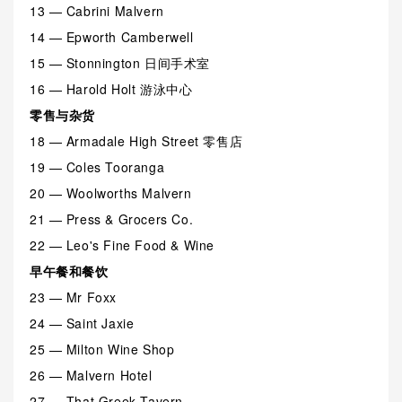
13 — Cabrini Malvern
14 — Epworth Camberwell
15 — Stonnington 日间手术室
16 — Harold Holt 游泳中心
零售与杂货
18 — Armadale High Street 零售店
19 — Coles Tooranga
20 — Woolworths Malvern
21 — Press & Grocers Co.
22 — Leo's Fine Food & Wine
早午餐和餐饮
23 — Mr Foxx
24 — Saint Jaxie
25 — Milton Wine Shop
26 — Malvern Hotel
27 — That Greek Tavern