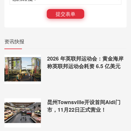
Miranda有接近6000个住宅单位，63%单位由业主
自用，而出租单位占34%，与悉尼平均率相若。对上3
提交表单
个月有超过200个租盘，大部份属于单元（Unit）和雅
柏文（Apartment）。其中，2卧室雅柏文的租金回报
率接近5%。
资讯快报
根据房地产投资网站Suburb View的资料，
Miranda区整体出租物业的中位周租为420元，而平均
周租是444元。过去3个月，该区共有227个租盘，其
2026 年英联邦运动会：黄金海岸
中以2卧室单位最多，占55%，中位周租是395元，回
称英联邦运动会耗资 6.5 亿美元
报率4.68%；而3卧室单位的中位周租为500元，回报
率4.81%。
按物业类型分类，单元／公寓共有94个租盘，占
放租单位总数的41%。当中2卧室公寓的中位周租是
390元，回报率4.67%；3卧室单位的中位周为510元，
昆州Townsville开设首间Aldi门
回报率达5.64%。
市，11月22日正式营业！
房屋越大 回报越高
独立屋只有65个租盘，占29%。其中，3卧室单位
的中位周租是520元，回报率3.82%；4卧室单位的中