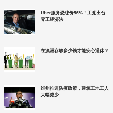
位周租为650元，回报率相对更吸引，达5.01%。反观
2房单位的回报只有3.80%中位周租是475元。
Uber服务恐涨价85%！工党出台
零工经济法
至于复式洋房（Townhouse）的租盘仅得19个，
当中3卧室单位的中位周租是495元，回报率4.77%。
参考最近的租务广告，在22-26 Urunga Parade的
一套2卧室公寓周租410元，单位望市区景，住客步行
数分钟便到达Westfield商场。另一套位于8-12
在澳洲存够多少钱才能安心退休？
Wandella Road的2卧室“复式洋房式”雅柏文，有独立入
口，室内有空调和洗碗碟机，周租445元。
维州推进防疫政策，建筑工地工人
大幅减少