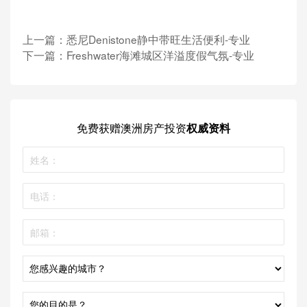
里每年平均上升4%，到2019年达到558,848元。
另据APM的调查，在截至今年4月的12个月里，
上一篇：
悉尼Denistone静中带旺生活便利-专业
Miranda的房屋拍卖成功率高达83%，高于Sutherland
下一篇：
Freshwater海滩城区洋溢度假气氛-专业
Shire市政区的71%。至于Miranda的单元拍卖成功率为
63%，不及Sutherland Shire市政区的71%。
免费获赠
澳洲房产投资
权威资料
对上3个月逾200新租盘
2房单位中位周租395元 回报率近5%