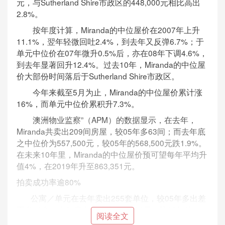
元，与Sutherland Shire市政区的448,000元相比高出
2.8%。
按年度计算，Miranda的中位屋价在2007年上升
11.1%，翌年轻微回吐2.4%，到去年又反弹6.7%；于
单元中位价在07年微升0.5%后，亦在08年下调4.6%，
到去年显著回升12.4%。过去10年，Miranda的中位屋
价大部份时间落后于Sutherland Shire市政区。
今年来截至5月为止，Miranda的中位屋价累计涨
16%，而单元中位价累积升7.3%。
澳洲物业监察”（APM）的数据显示，在去年，
Miranda共卖出209间房屋，较05年多63间；而去年底
之中位价为557,500元，较05年的568,500元跌1.9%。
在未来10年里，Miranda的中位屋价预可望每年平均升
值4%，在2019年升至863,351元。
拍卖成功率逾80%
公寓／单元在去年卖出255套单位，较05年多出差
不多40套；去年底中位价为377,500元，较05年的
阅读全文
355,000元高出6.3%。根据推测，中位价可望在10年