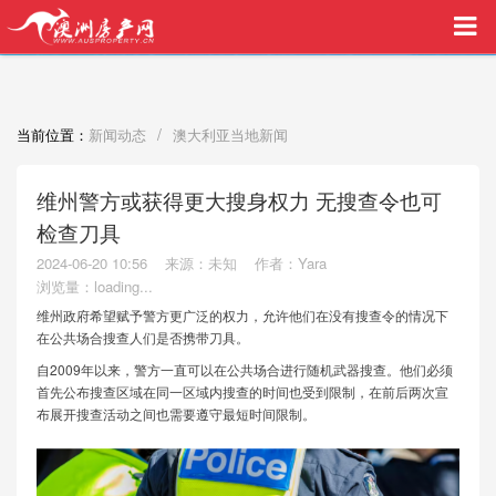
买家中介VIP服务，助您安心购房
/
当前位置：
新闻动态
澳大利亚当地新闻
维州警方或获得更大搜身权力 无搜查令也可
检查刀具
2024-06-20 10:56
来源：未知
作者：Yara
浏览量：
loading...
维州政府希望赋予警方更广泛的权力，允许他们在没有搜查令的情况下
在公共场合搜查人们是否携带刀具。
自2009年以来，警方一直可以在公共场合进行随机武器搜查。他们必须
首先公布搜查区域在同一区域内搜查的时间也受到限制，在前后两次宣
布展开搜查活动之间也需要遵守最短时间限制。