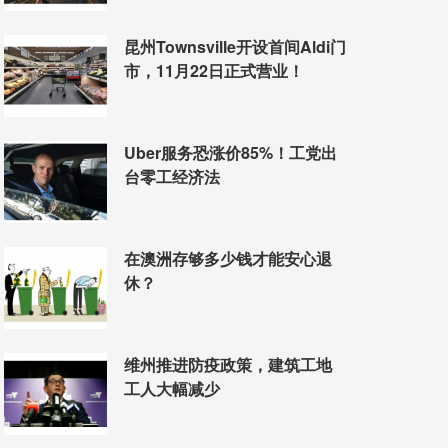
昆州Townsville开设首间Aldi门
市，11月22日正式营业！
Uber服务恐涨价85%！工党出
台零工经济法
在澳洲存够多少钱才能安心退
休？
维州推进防疫政策，建筑工地
工人大幅减少