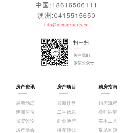
中国:18616506111
澳洲:0415515650
info@ausporperty.cn
扫一扫
关注我们
微信公众号
房产资讯
房产项目
购房指南
最新动态
最新楼盘
购房流程
澳洲房价
二手信息
律师讲解
投资评论
商业地产
实用工具
房产展会
楼花转让
常见问题