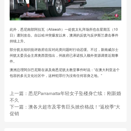
此外，悉尼南部阿拉瓦（Allawah）一处犹太礼拜场所也在星期五（10
日）遭到攻击。自以哈冲突爆发以来，澳洲的反犹与反伊斯兰袭击事件
持续上升。
部分犹太组织批评政府在应对此类问题时行动迟缓。不过，新南威尔士
州犹太委员会主席奥西普指出，州政府已承诺投入额外资源调查近期事
件。
澳洲总理阿尔巴尼斯在谈及南悉尼犹太教堂事件时说：“在澳大利亚这个
包容的多元文化社区中，这种犯罪行为没有任何容身之地。”
上一篇：
悉尼Parramatta年轻女子坠楼身亡续：刚新婚
不久
下一篇：
澳各大超市及零售巨头掀价格战！“返校季”大
促销