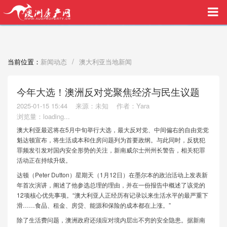
买家中介VIP服务，助您安心购房
/
当前位置：
新闻动态
澳大利亚当地新闻
今年大选！澳洲反对党聚焦经济与民生议题
2025-01-15 15:44
来源：未知
作者：Yara
浏览量：
loading...
澳大利亚最迟将在5月中旬举行大选，最大反对党、中间偏右的自由党党
魁达顿宣布，将生活成本和住房问题列为首要政纲。与此同时，反犹犯
罪频发引发对国内安全形势的关注，新南威尔士州州长警告，相关犯罪
活动正在持续升级。
达顿（Peter Dutton）星期天（1月12日）在墨尔本的政治活动上发表新
年首次演讲，阐述了他参选总理的理由，并在一份报告中概述了该党的
12项核心优先事项。“澳大利亚人正经历有记录以来生活水平的最严重下
滑……食品、租金、房贷、能源和保险的成本都在上涨。”
除了生活费问题，澳洲政府还须应对境内层出不穷的安全隐患。据新南