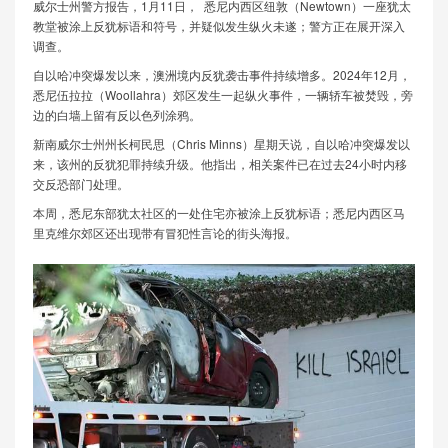
威尔士州警方报告，1月11日， 悉尼内西区纽敦（Newtown）一座犹太
教堂被涂上反犹标语和符号，并疑似发生纵火未遂；警方正在展开深入
调查。
自以哈冲突爆发以来，澳洲境内反犹袭击事件持续增多。2024年12月，
悉尼伍拉拉（Woollahra）郊区发生一起纵火事件，一辆轿车被焚毁，旁
边的白墙上留有反以色列涂鸦。
新南威尔士州州长柯民思（Chris Minns）星期天说，自以哈冲突爆发以
来，该州的反犹犯罪持续升级。他指出，相关案件已在过去24小时内移
交反恐部门处理。
本周，悉尼东部犹太社区的一处住宅亦被涂上反犹标语；悉尼内西区马
里克维尔郊区还出现带有冒犯性言论的街头海报。