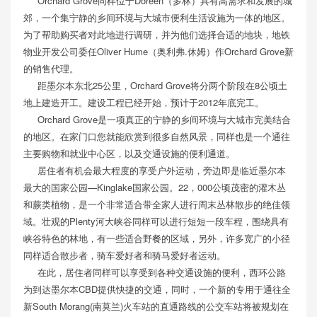
Orchard Grove同样位于Doreen（多林）具有高需求和发展的城
郊，一个集宁静的乡间环境与大城市便利生活设施为一体的地区。
为了帮助购买者对此地进行调研，并为他们选择合适的地块，地铁
物业开发公司委任Oliver Hume（奥利弗.休姆）作Orchard Grove新
的销售代理。
距墨尔本东北25公里，Orchard Grove将分两个阶段在8公顷土
地上建造开工。建设工程已经开始，预计于2012年底完工。
Orchard Grove是一项真正的宁静的乡间环境与大城市完美结合
的地区。在家门口您就能欣赏到很多自然风景，同样也是一个通往
主要购物和就业中心区，以及交通设施的便利通道。
居住者有机会最大程度的享受户外运动，旁边即是临近墨尔本
最大的国家公园—Kinglake国家公园。22，000公顷茂密的灌木丛
和蕨类植物，是一个非常适合带全家人进行周末丛林散步的绝佳领
域。壮观的Plenty河大峡谷同样可以进行短短一段车程，围绕具有
峡谷特色的林地，有一些适合野餐的区域，另外，许多宽广的小径
同样适合散步者，骑车爱好者和骑马爱好者运动。
在此，居住者同样可以享受到各种交通设施的便利，西环公路
为到达墨尔本CBD提供快捷的交通，同时，一个新的专用于通往全
新South Morang(南莫兰)火车站的直通路线的公交车站将被规划在