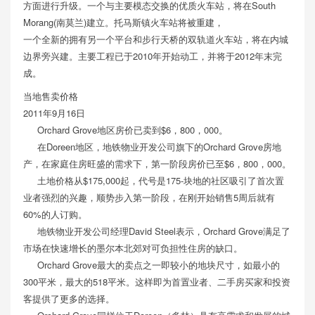
方面进行升级。一个与主要模态交换的优质火车站，将在South
Morang(南莫兰)建立。托马斯镇火车站将被重建，
一个全新的拥有另一个平台和步行天桥的双轨道火车站，将在内城
边界旁兴建。主要工程已于2010年开始动工，并将于2012年末完
成。
当地售卖价格
2011年9月16日
Orchard Grove地区房价已卖到$6，800，000。
在Doreen地区，地铁物业开发公司旗下的Orchard Grove房地
产，在家庭住房旺盛的需求下，第一阶段房价已至$6，800，000。
土地价格从$175,000起，代号是175-块地的社区吸引了首次置
业者强烈的兴趣，顺势步入第一阶段，在刚开始销售5周后就有
60%的人订购。
地铁物业开发公司经理David Steel表示，Orchard Grove满足了
市场在快速增长的墨尔本北郊对可负担性住房的缺口。
Orchard Grove最大的卖点之一即较小的地块尺寸，如最小的
300平米，最大的518平米。这样即为首置业者、二手房买家和投资
客提供了更多的选择。