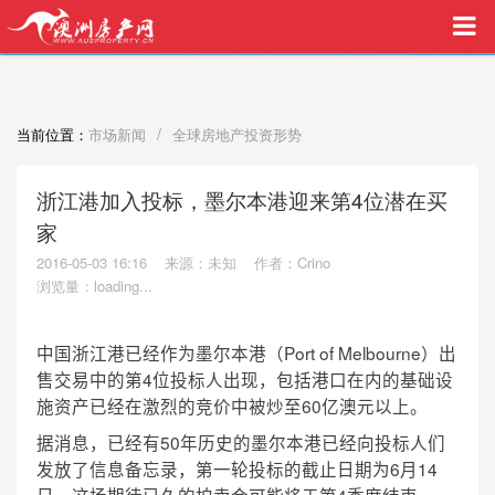
买家中介VIP服务，助您安心购房
/
当前位置：
市场新闻
全球房地产投资形势
浙江港加入投标，墨尔本港迎来第4位潜在买
家
2016-05-03 16:16
来源：未知
作者：Crino
浏览量：
loading...
Port of Melbourne
中国浙江港已经作为墨尔本港（
）出
4
售交易中的第
位投标人出现，包括港口在内的基础设
60
施资产已经在激烈的竞价中被炒至
亿澳元以上。
50
据消息，已经有
年历史的墨尔本港已经向投标人们
6
14
发放了信息备忘录，第一轮投标的截止日期为
月
4