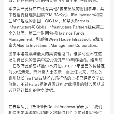
日，这场期待已久的拍卖会可能将于第
季度结束。
3
本次资产竞标中中还有其他
位重量级的财团参与，其
MIRA
IFM Investors
中包括麦格理集团旗下
公司、
和荷
APG
QIC Ltd
Borealis
兰
组成的财团，
、加拿大
Infrastructure
Global Infrastructure Partners
和
组成第二
Hastings Funds
个的财团，第三个财团包括
Management
Wren House Infrastructure
、科威特
和加
Alberta Investment Management Corporation
拿大
。
墨尔本港是澳洲最大的集装箱港口，维多利亚州在这
50
场期待已久的售卖中提供该资产
年的租约。维州前
2016-17
一任政府此前曾将墨尔本港在
年出售的价格定
53
为
亿澳元。而消息人士表示，自上任以来，现在的
Tim Pallas
维州财长
随着市场行情的上扬已经提高了此
Pallas
价格，不过
拒绝透露政府对此项目的财务预期或
者已经计算出的财务数据。
8
Daniel Andrews
在去年
月，维州州长
曾表示：“我们
相信墨尔本港的租约收入将超过我们之前预期和预订