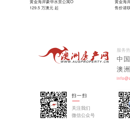
黄金海岸豪华水景公寓O
黄金海
129.5 万澳元 起
售价请
服务
中国:
澳洲:
info@
扫一扫
关注我们
微信公众号