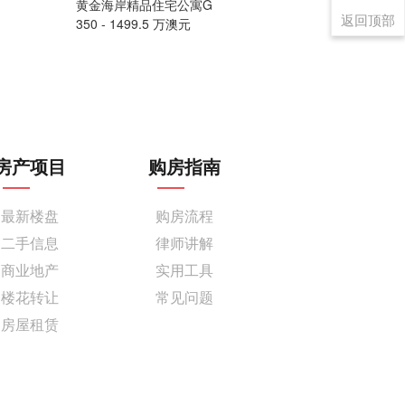
黄金海岸精品住宅公寓G
墨尔本豪华海
返回顶部
350 - 1499.5 万澳元
售价请联系
房产项目
购房指南
最新楼盘
购房流程
二手信息
律师讲解
商业地产
实用工具
楼花转让
常见问题
房屋租赁