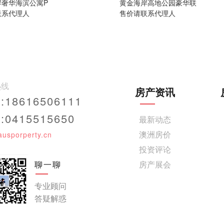
岸奢华海滨公寓P
黄金海岸高地公园豪华联
联系代理人
售价请联系代理人
热线
房产资讯
18616506111
0415515650
最新动态
澳洲房价
ausporperty.cn
投资评论
聊一聊
房产展会
专业顾问
答疑解惑