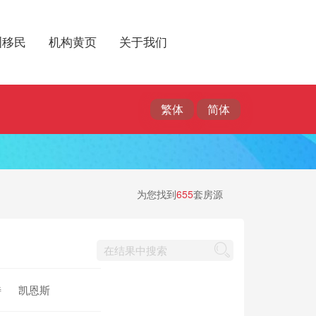
洲移民
机构黄页
关于我们
为您找到
655
套房源
特
凯恩斯