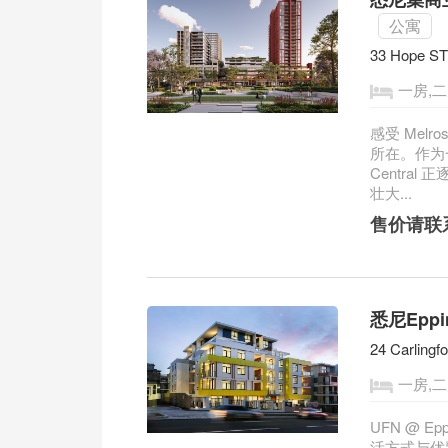
公寓
33 Hope ST
一房,
感受 Melr
所在。作为
Centra
壮大...
售价请联
悉尼Epp
24 Carling
一房,二
UFN @ 
活方式与优雅