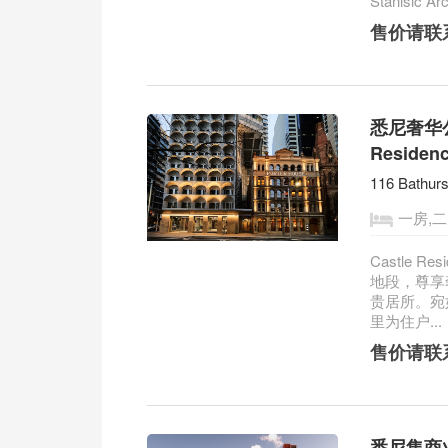
Stanisic Arc
售价请联
悉尼奢华公
Residen
116 Bathur
一房,
Castle 
地段，尊享
贵居所。宛
里为住户...
售价请联
悉尼集商业