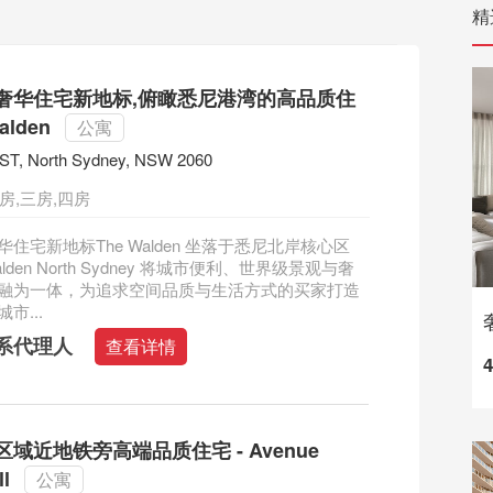
精
奢华住宅新地标,俯瞰悉尼港湾的高品质住
alden
公寓
 ST, North Sydney, NSW 2060
房,三房,四房
住宅新地标The Walden 坐落于悉尼北岸核心区
alden North Sydney 将城市便利、世界级景观与奢
融为一体，为追求空间品质与生活方式的买家打造
市...
系代理人
查看详情
域近地铁旁高端品质住宅 - Avenue
ll
公寓