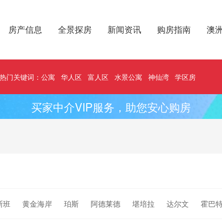
房产信息
全景探房
新闻资讯
购房指南
澳
热门关键词：
公寓
华人区
富人区
水景公寓
神仙湾
学区房
买家中介VIP服务，助您安心购房
斯班
黄金海岸
珀斯
阿德莱德
堪培拉
达尔文
霍巴