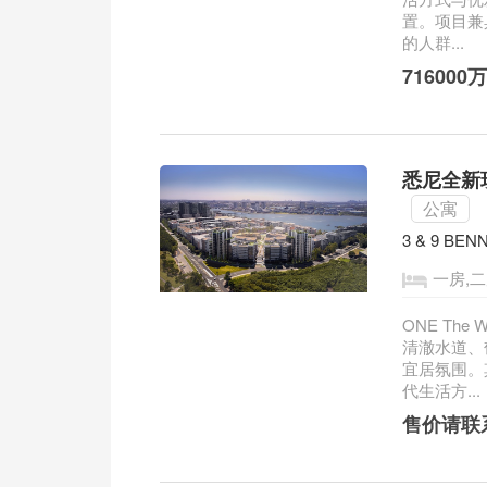
置。项目兼
的人群...
71600
悉尼全新现房
公寓
3 & 9 BEN
一房,二
ONE The
清澈水道、
宜居氛围。其中
代生活方...
售价请联