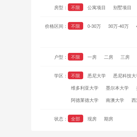
房型：
不限
公寓项目
别墅项目
价格区间：
不限
0-30万
30万-40万
户型：
不限
一房
二房
三房
学区：
不限
悉尼大学
悉尼科技大
维多利亚大学
墨尔本大学
阿德莱德大学
南澳大学
西
状态：
全部
现房
期房