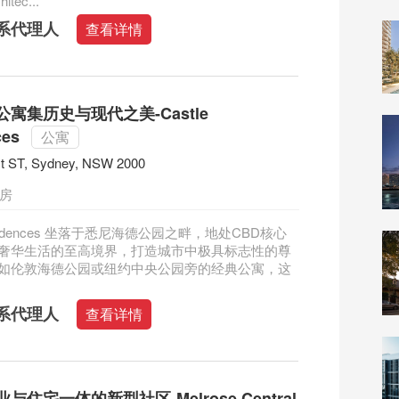
hitec...
系代理人
查看详情
寓集历史与现代之美-Castle
ces
公寓
st ST, Sydney, NSW 2000
二房
Residences 坐落于悉尼海德公园之畔，地处CBD核心
奢华生活的至高境界，打造城市中极具标志性的尊
如伦敦海德公园或纽约中央公园旁的经典公寓，这
系代理人
查看详情
与住宅一体的新型社区-Melrose Central