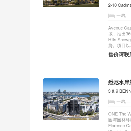
2-10 Cadma
一房,二
Avenue Cas
域，推出3
Hills S
势。项目以
售价请联
悉尼水岸景观
3 & 9 BEN
一房,二
ONE Th
园与园林环
Floren