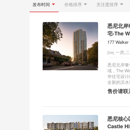
发布时间
价格排序
关注度排序
悉尼北岸
宅-The W
177 Walker
一房,二
悉尼北岸奢华
域，The W
华住宅设计
全新的滨水城
售价请联
悉尼核心区
Castle Hi