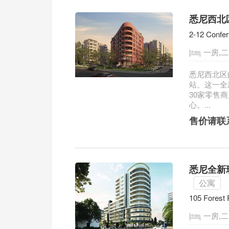
悉尼西北区全
2-12 Confe
一房,二
悉尼西北区的 T
站。这一全
30家零售
心。...
售价请联
悉尼全新现
公寓
105 Forest 
一房,二