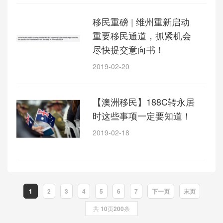
移民重磅 | 维州重新启动
重要移民通道，抓紧机会
尽快提交意向书！
2019-02-20
【澳洲移民】188C转永居
时这些事项一定要知道！
2019-02-18
1
2
3
4
5
6
7
下一页
末页
共
10
页
200
条