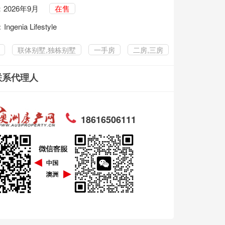
2026年9月
在售
：
Ingenia Lifestyle
联体别墅,独栋别墅
一手房
二房,三房
联系代理人
18616506111