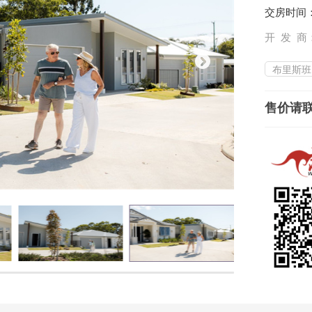
交房时间：
开 发 商
布里斯班
售价请