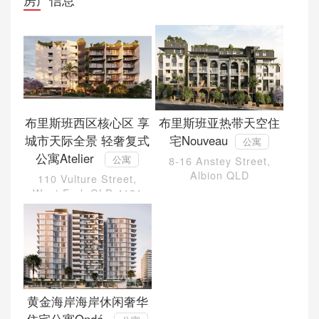
布里斯班西区核心区 享
布里斯班亚热带天空住
城市天际全景 轻奢复式
宅Nouveau
公寓
公寓Atelier
公寓
8-16 Anstey Street,
Albion QLD
110 Vulture Street,
West End, QLD 4101
黄金海岸海岸休闲奢华