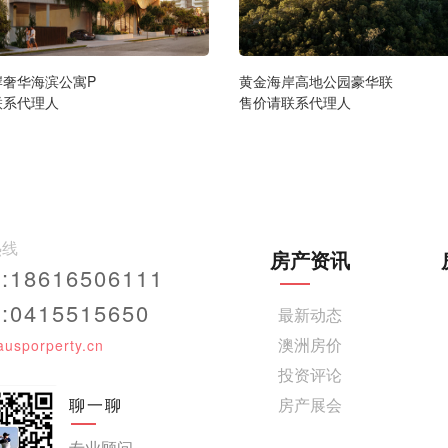
岸奢华海滨公寓P
黄金海岸高地公园豪华联
联系代理人
售价请联系代理人
热线
房产资讯
18616506111
0415515650
最新动态
澳洲房价
ausporperty.cn
投资评论
聊一聊
房产展会
专业顾问