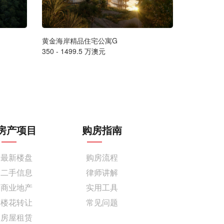
黄金海岸精品住宅公寓G
墨尔本豪华海
350 - 1499.5 万澳元
售价请联系
房产项目
购房指南
最新楼盘
购房流程
二手信息
律师讲解
商业地产
实用工具
楼花转让
常见问题
房屋租赁