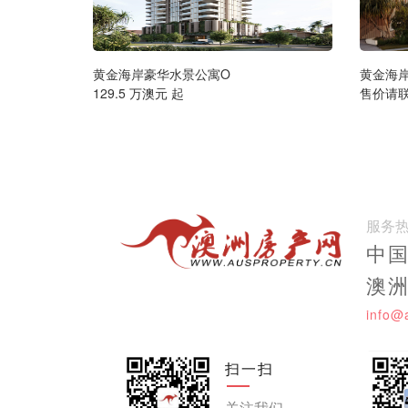
黄金海岸豪华水景公寓O
黄金海
129.5 万澳元 起
售价请
服务
中国:
澳洲:
info@
扫一扫
关注我们