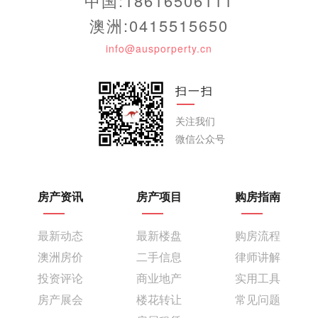
中国:18616506111
澳洲:0415515650
info@ausporperty.cn
扫一扫
关注我们
微信公众号
房产资讯
房产项目
购房指南
最新动态
最新楼盘
购房流程
澳洲房价
二手信息
律师讲解
投资评论
商业地产
实用工具
房产展会
楼花转让
常见问题