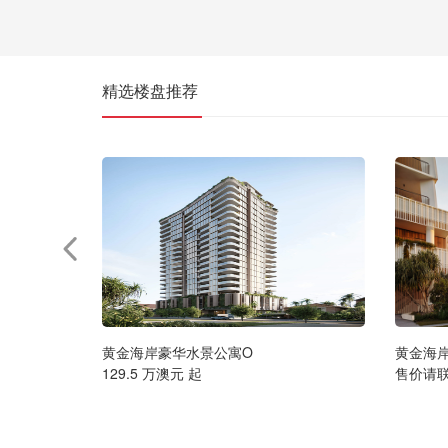
精选楼盘推荐
黄金海岸豪华水景公寓O
黄金海
129.5 万澳元 起
售价请