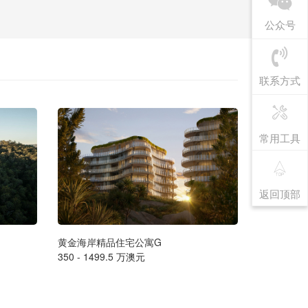
公众号
联系方式
常用工具
返回顶部
黄金海岸精品住宅公寓G
墨尔本豪华海
350 - 1499.5 万澳元
售价请联系