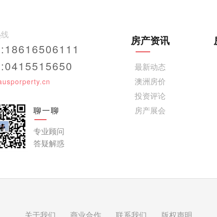
热线
房产资讯
18616506111
0415515650
最新动态
澳洲房价
ausporperty.cn
投资评论
聊一聊
房产展会
专业顾问
答疑解惑
关于我们
商业合作
联系我们
版权声明