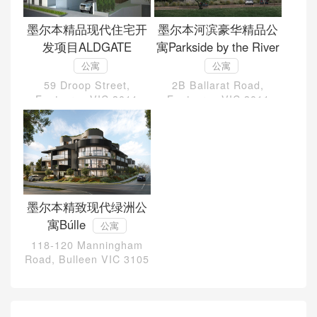
墨尔本精品现代住宅开
墨尔本河滨豪华精品公
发项目ALDGATE
寓Parkside by the River
公寓
公寓
59 Droop Street,
2B Ballarat Road,
Footscray VIC 3011
Footscray VIC 3011
墨尔本精致现代绿洲公
寓Búlle
公寓
118-120 Manningham
Road, Bulleen VIC 3105